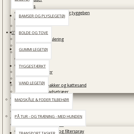
Snacks
Tandrensende snacks og tyggeben
BAMSER OG PLYSLEGETØJ
Tyggeting
Træning
Til katten
BOLDE OG TOVE
Aktivering & stimulering
Bøger
GUMMI LEGETØJ
Foder
Tørfoder
Vådfoder
TYGGESTÆRKT
Halsbånd og seler
Huler og senge
VAND LEGETØJ
Hygiejne, kattebakker og kattesand
Kattedøre og kradsetræer
Kostilskud & adfærdshjælp
MADSKÅLE & FODER TILBEHØR
Legetøj
Madskåle & Foder tilbehør
PÅ TUR - OG TRÆNING - MED HUNDEN
På tur med katten
Pelspleje & loppemidler
Shampoo, balsam og filterspray
TRANSPORT TASKER