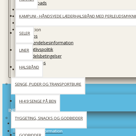
Downloads
Kurv
Til kassen
KAMPUNI - HÅNDSYEDE LÆDERHALSBÅND MED PERLEUDSMYKN
Søg
Information
SELER
Om os
Forsendelsesinformation
Privatlivspolitik
LINER
Handelsbetingelser
Kontakt os
HALSBÅND
Blog
SENGE, PUDER OG TRANSPORTBURE
HI-K9 SENGE PÅ BEN
INFORMATION
TYGGETING, SNACKS OG GODBIDDER
Om os
Forsendelsinformation
GODBIDDER