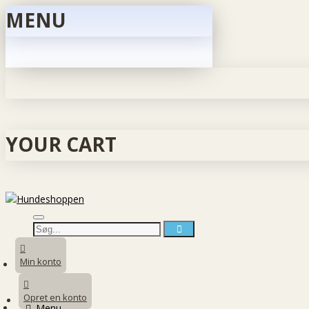
MENU
YOUR CART
Min konto
Opret en konto
Menu