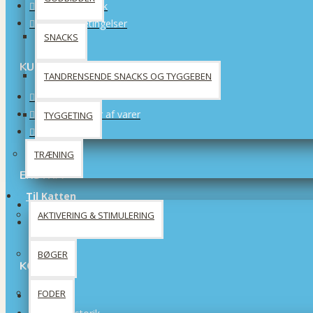
Privatlivspolitik
Handelsbetingelser
SNACKS
KUNDESERVICE
TANDRENSENDE SNACKS OG TYGGEBEN
Kontakt os
Returneringer af varer
TYGGETING
Sitemap
TRÆNING
EKSTRA
Til Katten
Producenter
AKTIVERING & STIMULERING
Tilbud
BØGER
KONTO
FODER
Konto