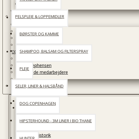
Børster og kamme
Snacks og godbidder
PELSPLEJE & LOPPEMIDLER
Adfærdsrådgivning
Den gule hund
Enetimer
BØRSTER OG KAMME
Konsultationer
Priser
SHAMPOO, BALSAM OG FILTERSPRAY
Om
Hundeshoppen støtter
Julie Stephensen
PLEJE
Firbenede medarbejdere
Links
Kontakt & Åbningstider
SELER, LINER & HALSBÅND
Tilbud
DOG COPENHAGEN
Min konto
Kontooplysninger
HIPSTERHOUND - 3M LINER I BIO THANE
Adgangskode
Adressebog
Ordrehistorik
HUNTER