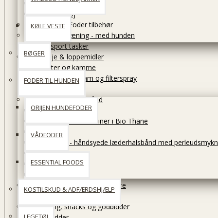
Tyggestærkt
Vand legetøj
Madskåle & Foder tilbehør
KØLE VESTE
På tur - og træning - med hunden
Transport tasker
BØGER
Pelspleje & loppemidler
Børster og kamme
Shampoo, balsam og filterspray
FODER TIL HUNDEN
Pleje
Seler, Liner & Halsbånd
ORIJEN HUNDEFODER
Dog Copenhagen
Hipsterhound - 3m liner i Bio Thane
Hunter
VÅDFODER
KAMPUNI - håndsyede læderhalsbånd med perleudsmykn
Seler
ESSENTIAL FOODS
Liner
Halsbånd
Senge, puder og transportbure
KOSTILSKUD & ADFÆRDSHJÆLP
Hi-K9 senge på ben
Tyggeting, snacks og godbidder
LEGETØJ
Godbidder