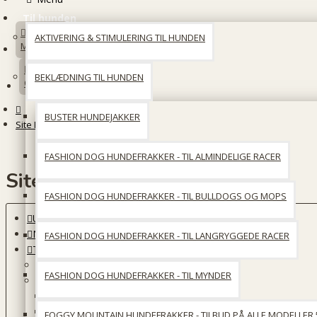
Til hunden
AKTIVERING & STIMULERING TIL HUNDEN
Min konto
BEKLÆDNING TIL HUNDEN
Opret en konto
BUSTER HUNDEJAKKER
Site Map
FASHION DOG HUNDEFRAKKER - TIL ALMINDELIGE RACER
Site Map
FASHION DOG HUNDEFRAKKER - TIL BULLDOGS OG MOPS
UDSALG
Nyheder
FASHION DOG HUNDEFRAKKER - TIL LANGRYGGEDE RACER
Til hunden
Aktivering & stimulering til hunden
FASHION DOG HUNDEFRAKKER - TIL MYNDER
Beklædning til hunden
Buster hundejakker
Fashion Dog hundefrakker - til almindelige racer
FOGGY MOUNTAIN HUNDEFRAKKER - TILBUD PÅ ALLE MODELLER 