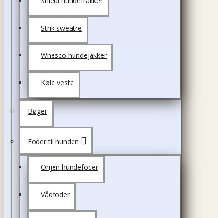
Shield hundefrakker
Strik sweatre
Whesco hundejakker
Køle veste
Bøger
Foder til hunden
Orijen hundefoder
Vådfoder