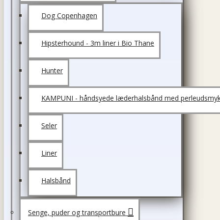
Dog Copenhagen
Hipsterhound - 3m liner i Bio Thane
Hunter
KAMPUNI - håndsyede læderhalsbånd med perleudsmyk
Seler
Liner
Halsbånd
Senge, puder og transportbure