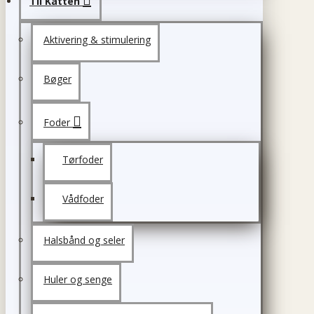
Til Katten
Aktivering & stimulering
Bøger
Foder
Tørfoder
Vådfoder
Halsbånd og seler
Huler og senge