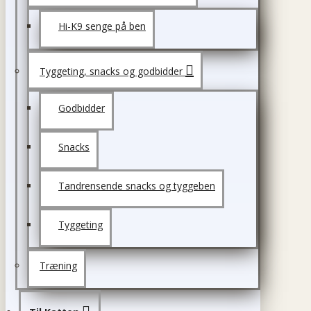
Hi-K9 senge på ben
Tyggeting, snacks og godbidder
Godbidder
Snacks
Tandrensende snacks og tyggeben
Tyggeting
Træning