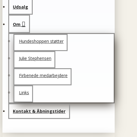
Udsalg
Om
Hundeshoppen støtter
Julie Stephensen
Firbenede medarbejdere
Links
Kontakt & Åbningstider