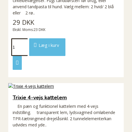
cirkelbevægelser. Fugt tandbørsten før brug, eller
anvend tandpasta til hund. Vælg mellem: 2 hvid/ 2 blå
eller 2 rø..
29 DKK
Ekskl. Moms:23 DKK
Læg i kurv
Trixie 4-vejs kattelem
En pæn og funktionel kattelem med 4-vejs
indstilling. transparent lem, lydsvagmed omløbende
TPR-tætningmed drejelåsinkl. 2 tunnelelementerkan
udvides med yde..