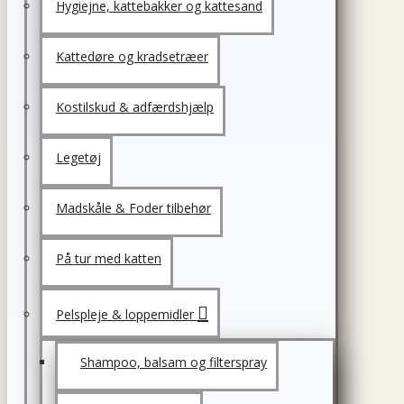
Hygiejne, kattebakker og kattesand
Kattedøre og kradsetræer
Kostilskud & adfærdshjælp
Legetøj
Madskåle & Foder tilbehør
På tur med katten
Pelspleje & loppemidler
Shampoo, balsam og filterspray