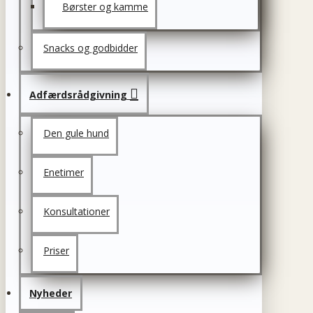
Børster og kamme
Snacks og godbidder
Adfærdsrådgivning
Den gule hund
Enetimer
Konsultationer
Priser
Nyheder