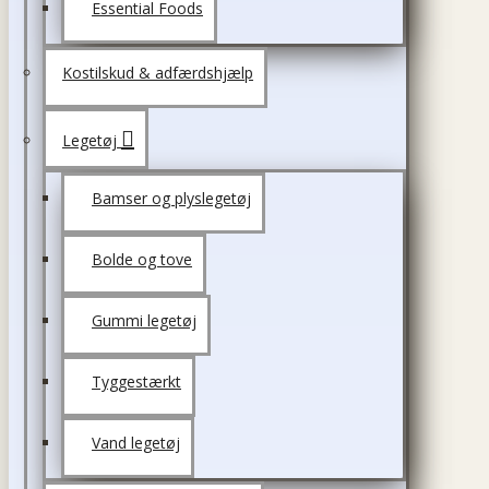
Essential Foods
Kostilskud & adfærdshjælp
Legetøj
Bamser og plyslegetøj
Bolde og tove
Gummi legetøj
Tyggestærkt
Vand legetøj