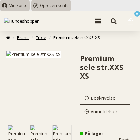
Min konto
Opret en konto
0
Brand
Trixie
Premium sele str.XXS-XS
Premium
sele str.XXS-
XS
Beskrivelse
Anmeldelser
På lager
Produktko