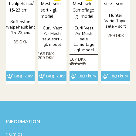
Hunter
Vario Rapid
Soft nylon
sele - sort
hvalpehalsbånd
Curli Vest
Curli Vest
15-23 cm.
Air Mesh
Air Mesh
259 DKK
sele sort -
sele
39 DKK
gl. model
Camoflage
- gl. model
166 DKK
209 DKK
167 DKK
209 DKK
Læg i kurv
Læg i kurv
Læg i kurv
Læg i kurv
INFORMATION
Om os