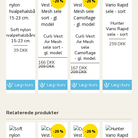
-20 %
-20 %
Hunter
Vario Rapid
Soft nylon
sele - sort
hvalpehalsbånd
Curli Vest
Curli Vest
15-23 cm.
Air Mesh
Air Mesh
259 DKK
sele sort -
sele
39 DKK
gl. model
Camoflage
- gl. model
166 DKK
209 DKK
167 DKK
209 DKK
Læg i kurv
Læg i kurv
Læg i kurv
Læg i kurv
Relaterede produkter
-20 %
-20 %