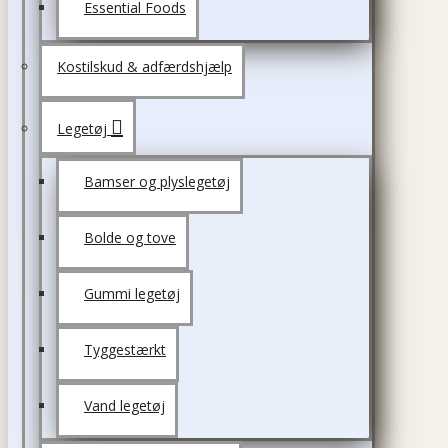
Essential Foods
Kostilskud & adfærdshjælp
Legetøj
Bamser og plyslegetøj
Bolde og tove
Gummi legetøj
Tyggestærkt
Vand legetøj