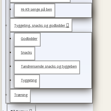
Hi-K9 senge på ben
Tyggeting, snacks og godbidder
Godbidder
Snacks
Tandrensende snacks og tyggeben
Tyggeting
Træning