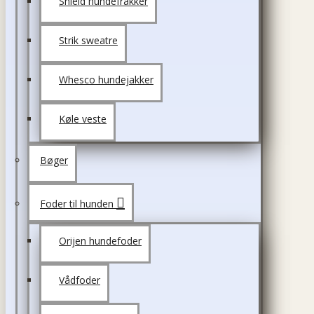
Shield hundefrakker
Strik sweatre
Whesco hundejakker
Køle veste
Bøger
Foder til hunden
Orijen hundefoder
Vådfoder