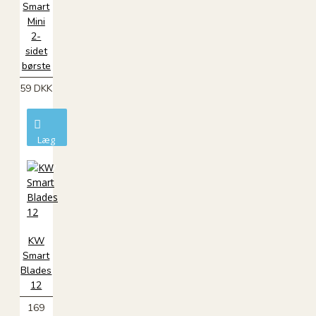
Smart
Mini
2-
sidet
børste
59 DKK
Læg
i
kurv
KW
Smart
Blades
12
169