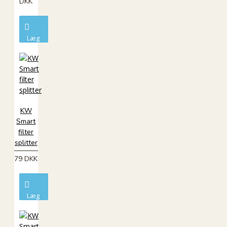
DKK
Læg
i
kurv
KW
Smart
filter
splitter
79 DKK
Læg
i
kurv