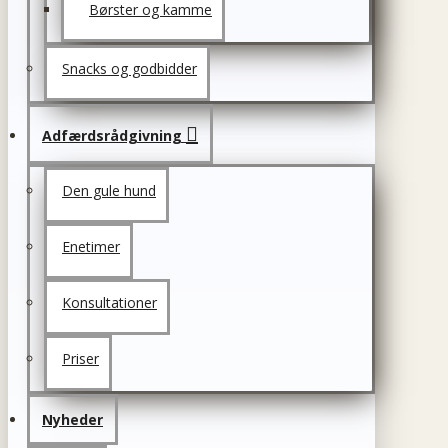
Børster og kamme
Snacks og godbidder
Adfærdsrådgivning
Den gule hund
Enetimer
Konsultationer
Priser
Nyheder