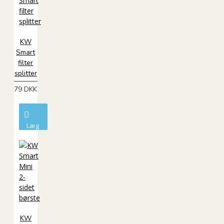
KW
Smart
filter
splitter
79 DKK
Læg
i
kurv
KW