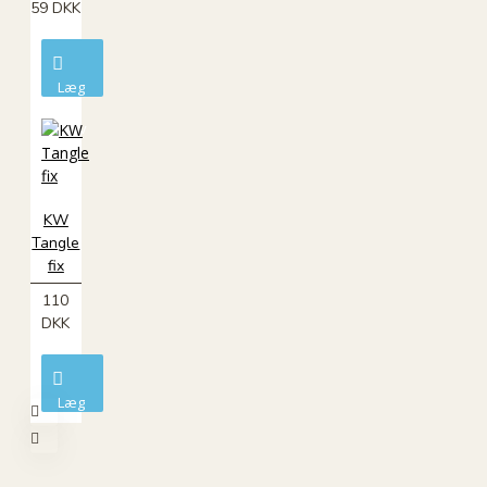
59 DKK
Læg
i
kurv
KW
Tangle
fix
110
DKK
Læg
i
kurv