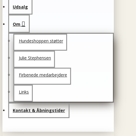
Udsalg
Om
Hundeshoppen støtter
Julie Stephensen
Firbenede medarbejdere
Links
Kontakt & Åbningstider