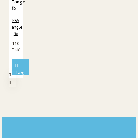
KW
Tangle
fix
110
DKK
Læg
i
kurv