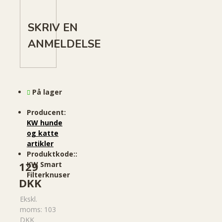
SKRIV EN
ANMELDELSE
På lager
Producent:
KW hunde
og katte
artikler
Produktkode::
129
KW Smart
Filterknuser
DKK
Ekskl.
moms: 103
DKK