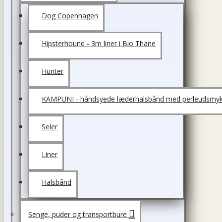
Dog Copenhagen
Hipsterhound - 3m liner i Bio Thane
Hunter
KAMPUNI - håndsyede læderhalsbånd med perleudsmyk
Seler
Liner
Halsbånd
Senge, puder og transportbure