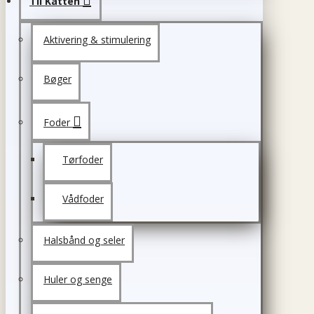
Til Katten
Aktivering & stimulering
Bøger
Foder
Tørfoder
Vådfoder
Halsbånd og seler
Huler og senge