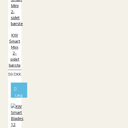
KW
Smart
Mini
2-
sidet
børste
59 DKK
Læg
i
kurv