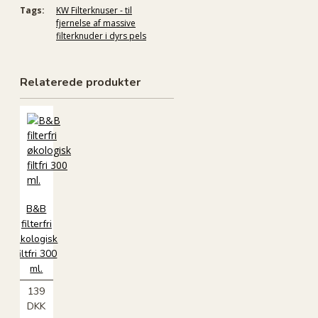
Tags:
KW Filterknuser - til
fjernelse af massive
filterknuder i dyrs pels
Relaterede produkter
B&B
filterfri
økologisk
filtfri 300
ml.
139
DKK