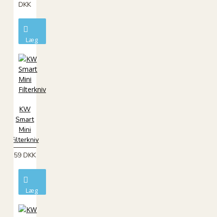
DKK
Læg
i
kurv
KW
Smart
Mini
Filterkniv
59 DKK
Læg
i
kurv