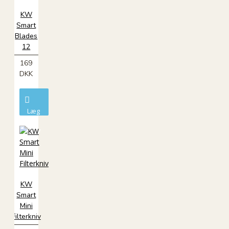
KW
Smart
Blades
12
169
DKK
Læg
i
kurv
KW
Smart
Mini
Filterkniv