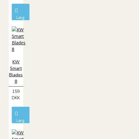
Læg
i
kurv
KW
Smart
Blades
8
159
DKK
Læg
i
kurv