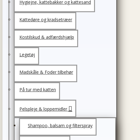
Hygiejne, kattebakker og kattesand
Kattedøre og kradsetræer
Kostilskud & adfærdshjælp
Legetøj
Madskåle & Foder tilbehør
På tur med katten
Pelspleje & loppemidler
Shampoo, balsam og filterspray