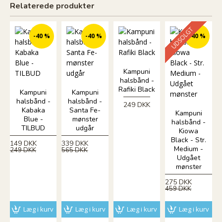
Relaterede produkter
UDSOLGT
-40 %
-40 %
-40 %
Kampuni
halsbånd -
Rafiki Black
Kampuni
Kampuni
halsbånd -
halsbånd -
249 DKK
Kabaka
Santa Fe-
Kampuni
Blue -
mønster
halsbånd -
TILBUD
udgår
Kiowa
Black - Str.
149 DKK
339 DKK
Medium -
249 DKK
565 DKK
Udgået
mønster
275 DKK
459 DKK
Læg i kurv
Læg i kurv
Læg i kurv
Læg i kurv