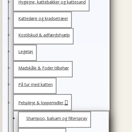
Hygiejne, kattebakker og kattesand
Kattedøre og kradsetræer
Kostilskud & adfærdshjælp
Legetøj
Madskåle & Foder tilbehør
På tur med katten
Pelspleje & loppemidler
Shampoo, balsam og filterspray