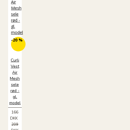
-20 %
Curli
Vest
Air
Mesh
sele
rød -
gl.
model
166
DKK
209