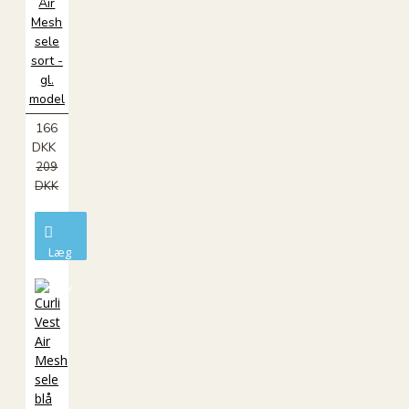
Air
Mesh
sele
sort -
gl.
model
166
DKK
209
DKK
Læg
i
kurv