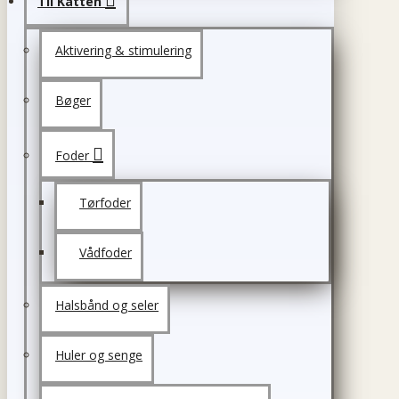
Til Katten
Aktivering & stimulering
Bøger
Foder
Tørfoder
Vådfoder
Halsbånd og seler
Huler og senge