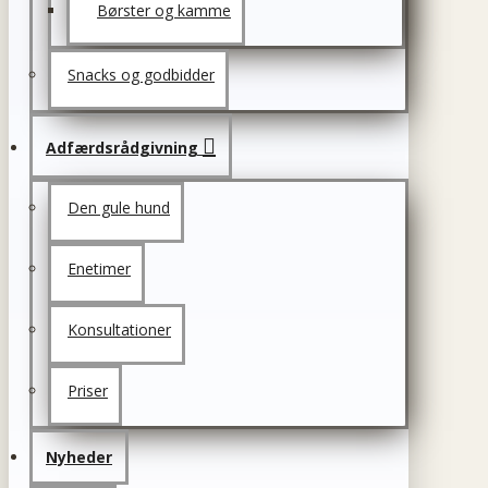
Børster og kamme
Snacks og godbidder
Adfærdsrådgivning
Den gule hund
Enetimer
Konsultationer
Priser
Nyheder