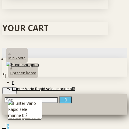
YOUR CART
Min konto
Opret en konto
Hunter Vario Rapid sele - marine blå
0 vare(r) - 0 DKK
0