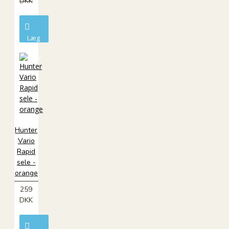
DKK
Læg
i
kurv
Hunter
Vario
Rapid
sele -
orange
259
DKK