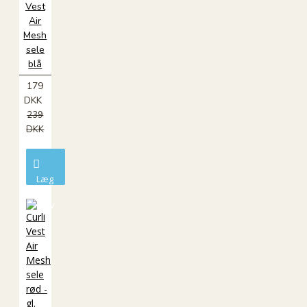
Vest
Air
Mesh
sele
blå
179
DKK
239
DKK
Læg
i
kurv