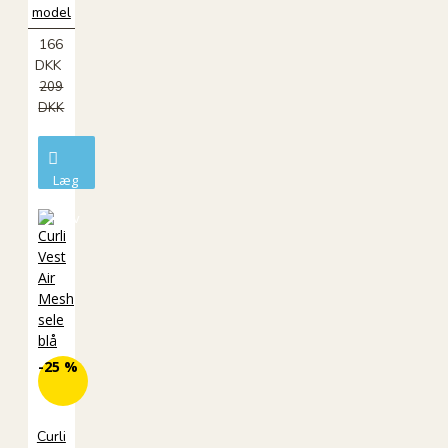
model
166
DKK
209
DKK
Læg
i
kurv
-25 %
Curli