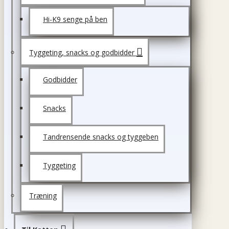
Hi-K9 senge på ben
Tyggeting, snacks og godbidder
Godbidder
Snacks
Tandrensende snacks og tyggeben
Tyggeting
Træning