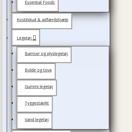
Essential Foods
Kostilskud & adfærdshjælp
Legetøj
Bamser og plyslegetøj
Bolde og tove
Gummi legetøj
Tyggestærkt
Vand legetøj