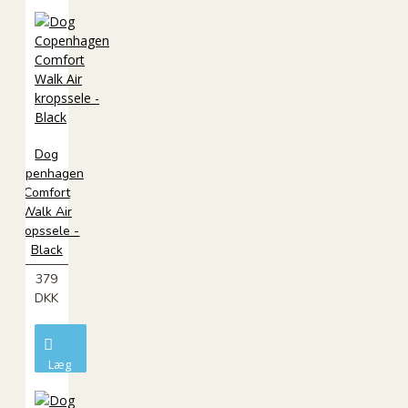
i
kurv
Dog
Copenhagen
Comfort
Walk Air
kropssele -
Black
379
DKK
Læg
i
kurv