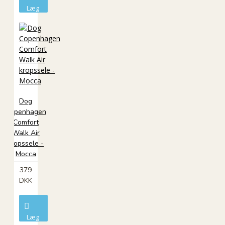
Læg
i
kurv
Dog
Copenhagen
Comfort
Walk Air
kropssele -
Mocca
379
DKK
Læg