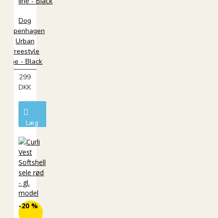
Dog
Copenhagen
Urban
Freestyle
line - Black
299
DKK
Læg
i
kurv
-20 %