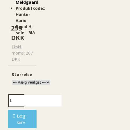
Meldgaard
Produktkode::
Hunter
Vario
259
Rapid H-
sele - Blå
DKK
Ekskl.
moms: 207
DKK
Størrelse
Læg i
kurv