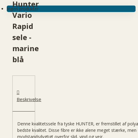
Hunter
Ingen produkter
Vario
Rapid
sele -
marine
blå
Beskrivelse
Denne kvalitetssele fra tyske HUNTER, er fremstillet af poly
bedste kvalitet. Disse fibre er ikke alene meget stærke, me
modstandsdygtigt overfor slid, vind og vejr.