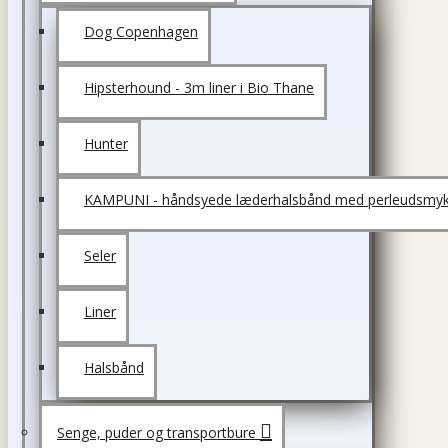
Dog Copenhagen
Hipsterhound - 3m liner i Bio Thane
Hunter
KAMPUNI - håndsyede læderhalsbånd med perleudsmyk
Seler
Liner
Halsbånd
Senge, puder og transportbure