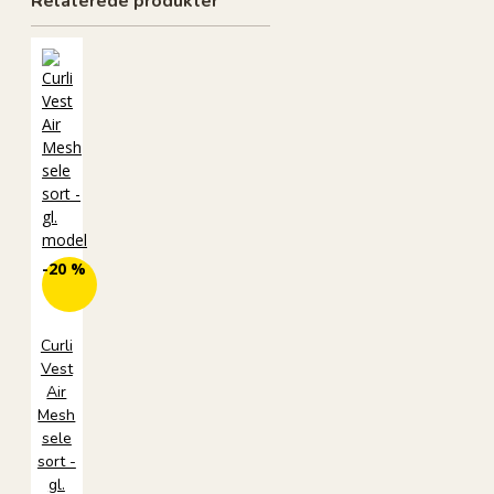
Relaterede produkter
-20 %
Curli
Vest
Air
Mesh
sele
sort -
gl.