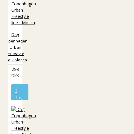
Dog
Copenhagen
Urban
Freestyle
line - Mocca
299
DKK
Læg
i
kurv