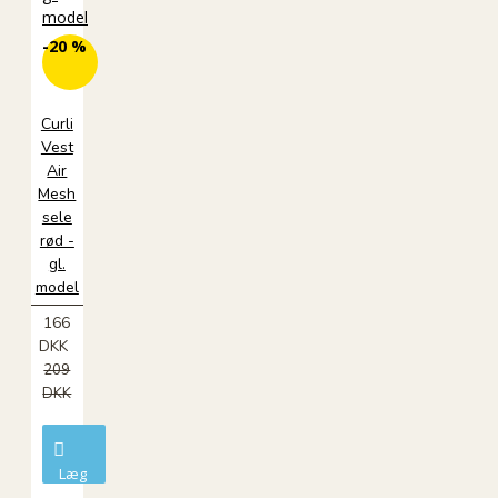
-20 %
Curli
Vest
Air
Mesh
sele
rød -
gl.
model
166
DKK
209
DKK
Læg
i