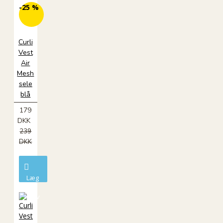
-25 %
Curli
Vest
Air
Mesh
sele
blå
179
DKK
239
DKK
Læg
i
kurv