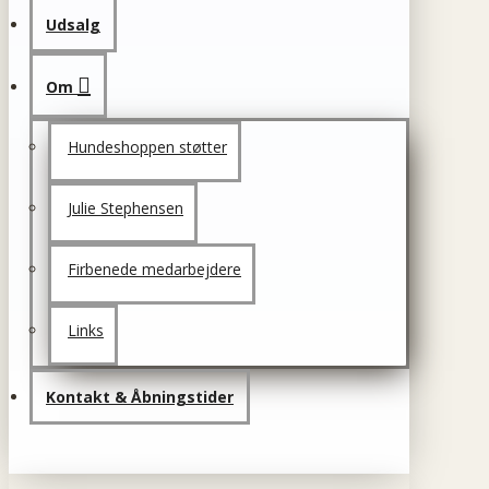
Udsalg
Om
Hundeshoppen støtter
Julie Stephensen
Firbenede medarbejdere
Links
Kontakt & Åbningstider