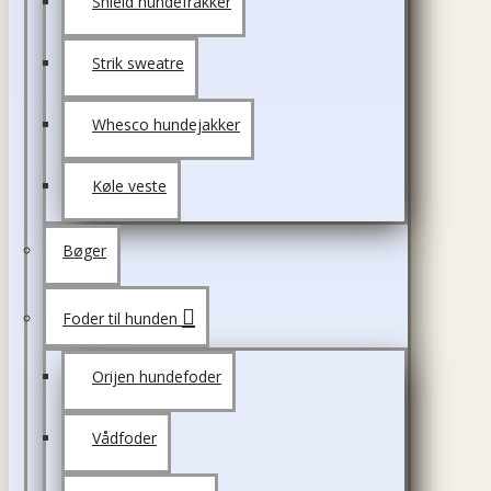
Shield hundefrakker
Strik sweatre
Whesco hundejakker
Køle veste
Bøger
Foder til hunden
Orijen hundefoder
Vådfoder