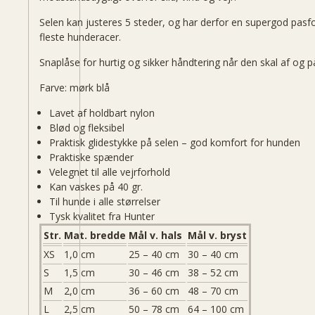
Selen kan justeres 5 steder, og har derfor en supergod pasf
fleste hunderacer.
Snaplåse for hurtig og sikker håndtering når den skal af og p
Farve: mørk blå
Lavet af holdbart nylon
Blød og fleksibel
Praktisk glidestykke på selen – god komfort for hunden
Praktiske spænder
Velegnet til alle vejrforhold
Kan vaskes på 40 gr.
Til hunde i alle størrelser
Tysk kvalitet fra Hunter
Str.
Mat. bredde
Mål v. hals
Mål v. bryst
XS
1,0 cm
25 – 40 cm
30 – 40 cm
S
1,5 cm
30 – 46 cm
38 – 52 cm
M
2,0 cm
36 – 60 cm
48 – 70 cm
L
2,5 cm
50 – 78 cm
64 – 100 cm