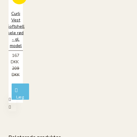
Curli
Vest
Softshell
sele rød
- gl.
model
167
DKK
209
DKK
Læg
i
kurv