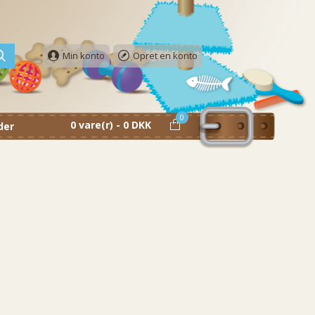
Min konto
Opret en konto
0
0 vare(r) - 0 DKK
der