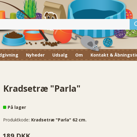
dgivning
Nyheder
Udsalg
Om
Kontakt & Åbningsti
Kradsetræ "Parla"
På lager
Produktkode::
Kradsetræ "Parla" 62 cm.
189 DKK