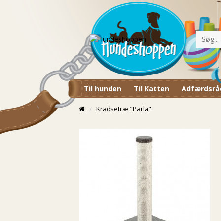
Til hunden
Til Katten
Adfærdsrå
Kradsetræ "Parla"