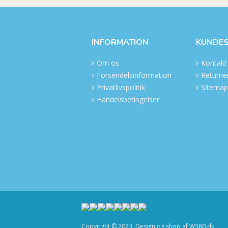
INFORMATION
KUNDES
Om os
Kontakt
Forsendelsinformation
Returner
Privatlivspolitik
Sitemap
Handelsbetingelser
Copyright © 2023. Design og shop af W360.dk