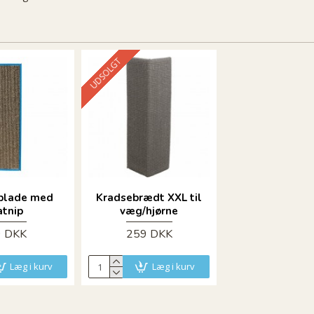
UDSOLGT
plade med
Kradsebrædt XXL til
atnip
væg/hjørne
9 DKK
259 DKK
Læg i kurv
Læg i kurv