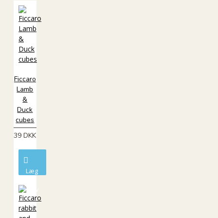
Ficcaro
Lamb
&
Duck
cubes
39 DKK
Læg
i
kurv