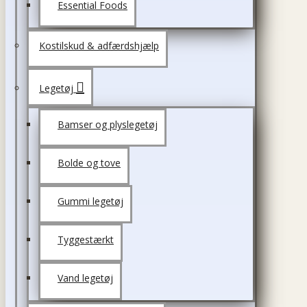
Essential Foods
Kostilskud & adfærdshjælp
Legetøj
Bamser og plyslegetøj
Bolde og tove
Gummi legetøj
Tyggestærkt
Vand legetøj