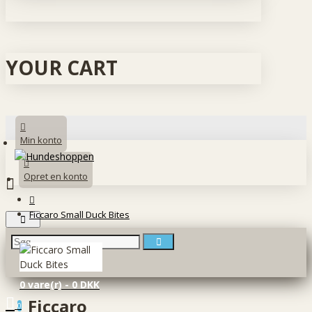
YOUR CART
Min konto
Opret en konto
Ficcaro Small Duck Bites
0 vare(r) - 0 DKK
Ficcaro
0