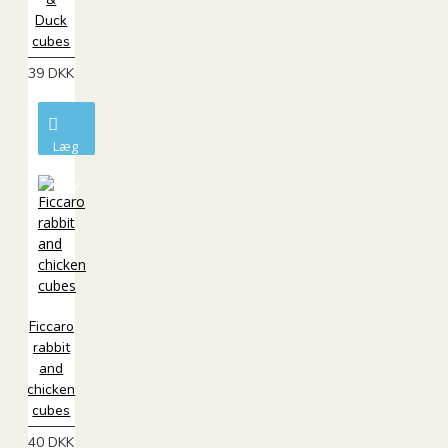
Duck
cubes
39 DKK
Læg
i
kurv
Ficcaro
rabbit
and
chicken
cubes
40 DKK