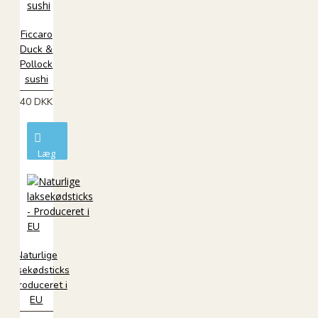
Ficcaro
Duck &
Pollock
sushi
40 DKK
Læg
i
kurv
Naturlige
laksekødsticks
- Produceret i
EU