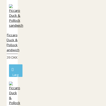
i
kurv
Ficcaro
Duck &
Pollock
sandwich
39 DKK
Læg
i
kurv