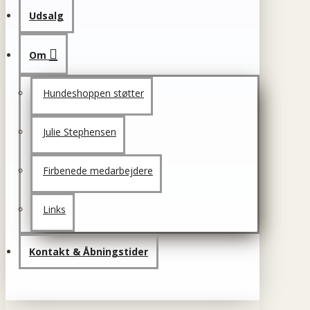
Udsalg
Om
Hundeshoppen støtter
Julie Stephensen
Firbenede medarbejdere
Links
Kontakt & Åbningstider