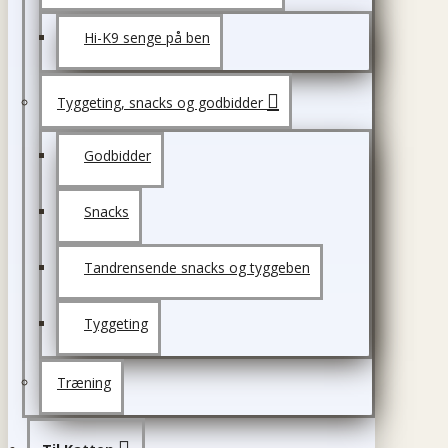
Hi-K9 senge på ben
Tyggeting, snacks og godbidder
Godbidder
Snacks
Tandrensende snacks og tyggeben
Tyggeting
Træning