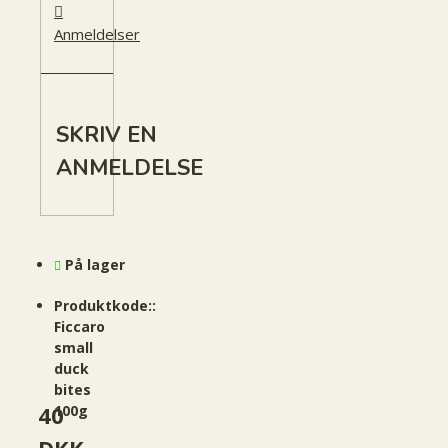
Anmeldelser
SKRIV EN
ANMELDELSE
På lager
Produktkode::
Ficcaro
small
duck
bites
40
100g
DKK