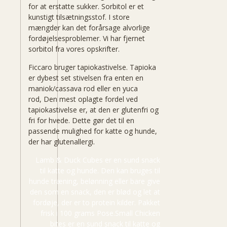
for at erstatte sukker. Sorbitol er et
kunstigt tilsætningsstof. I store
mængder kan det forårsage alvorlige
fordøjelsesproblemer. Vi har fjernet
sorbitol fra vores opskrifter.
Ficcaro bruger tapiokastivelse. Tapioka
er dybest set stivelsen fra enten en
maniok/cassava rod eller en yuca
rod, Den mest oplagte fordel ved
tapiokastivelse er, at den er glutenfri og
fri for hvede. Dette gør det til en
passende mulighed for katte og hunde,
der har glutenallergi.
Lamb & Duck Cubes er en sund snack
til katte og hunde. Den kan bruges til
hunde træning, belønning eller bare give
den som en snack, den er blød og let at
fordøje, der er to protein kilder. Pakket
frisk i 100 grams Pose.Small Chicken
bites er en sund snack til katte og