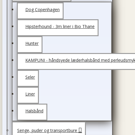
Dog Copenhagen
Hipsterhound - 3m liner i Bio Thane
Hunter
KAMPUNI - håndsyede læderhalsbånd med perleudsmyk
Seler
Liner
Halsbånd
Senge, puder og transportbure