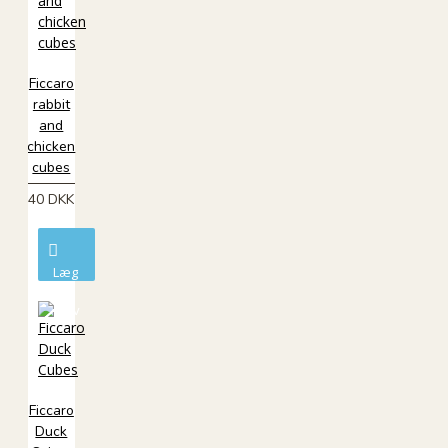
Ficcaro
rabbit
and
chicken
cubes
40 DKK
Læg
i
kurv
Ficcaro
Duck