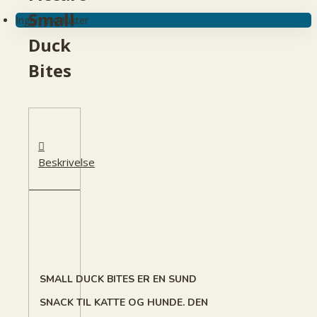
Small
Ingen produkter
Duck
Bites
Beskrivelse
SMALL DUCK BITES ER EN SUND
SNACK TIL KATTE OG HUNDE. DEN