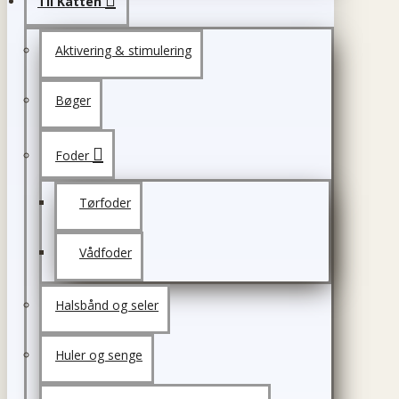
Til Katten
Aktivering & stimulering
Bøger
Foder
Tørfoder
Vådfoder
Halsbånd og seler
Huler og senge