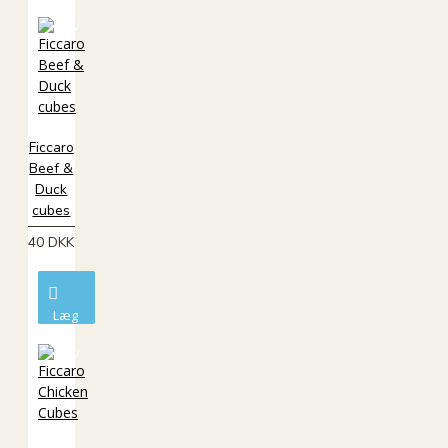
i
kurv
Ficcaro
Beef &
Duck
cubes
40 DKK
Læg
i
kurv