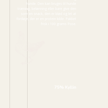
hunde. Den kan bruges til hunde
træning, belønning eller bare give den
som en snack, den er blød og let at
fordøje, der er en protein kilde. Pakket
frisk i 100 grams Pose.
75% Kyllin