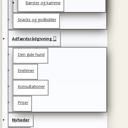
Børster og kamme
Snacks og godbidder
Adfærdsrådgivning
Den gule hund
Enetimer
Konsultationer
Priser
Nyheder