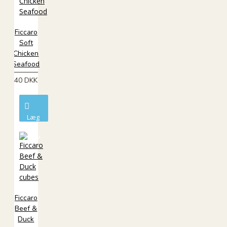
Ficcaro
Soft
Chicken
Seafood
40 DKK
Læg
i
kurv
Ficcaro
Beef &
Duck