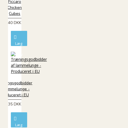
Ficcaro
Chicken
Cubes
40 DKK
Læg
i
kurv
ræningsgodbidder
af lammelunge -
Produceret i EU
35 DKK
Læg