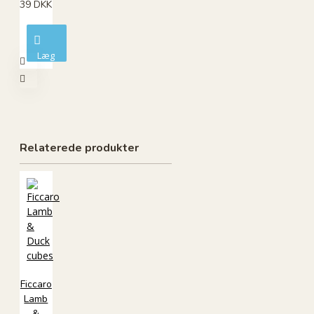
39 DKK
Læg
i
kurv
Relaterede produkter
Ficcaro
Lamb
&