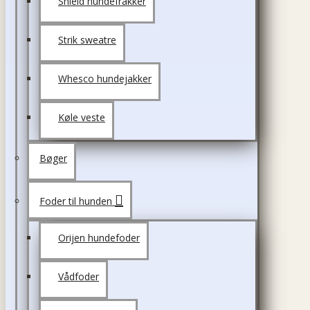
Shield hundefrakker
Strik sweatre
Whesco hundejakker
Køle veste
Bøger
Foder til hunden
Orijen hundefoder
Vådfoder