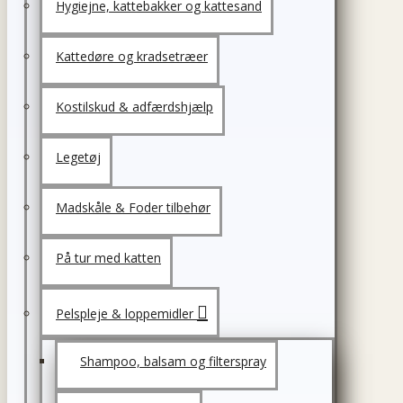
Hygiejne, kattebakker og kattesand
Kattedøre og kradsetræer
Kostilskud & adfærdshjælp
Legetøj
Madskåle & Foder tilbehør
På tur med katten
Pelspleje & loppemidler
Shampoo, balsam og filterspray