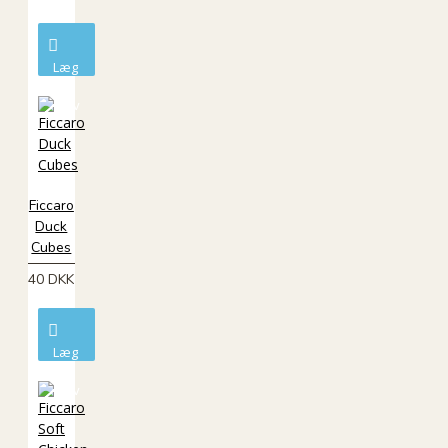
Læg
i
kurv
Ficcaro
Duck
Cubes
40 DKK
Læg
i
kurv