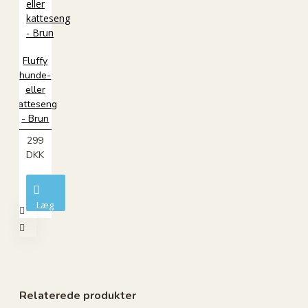
Fluffy
hunde-
eller
katteseng
- Brun
299
DKK
Læg
i
kurv
Relaterede produkter