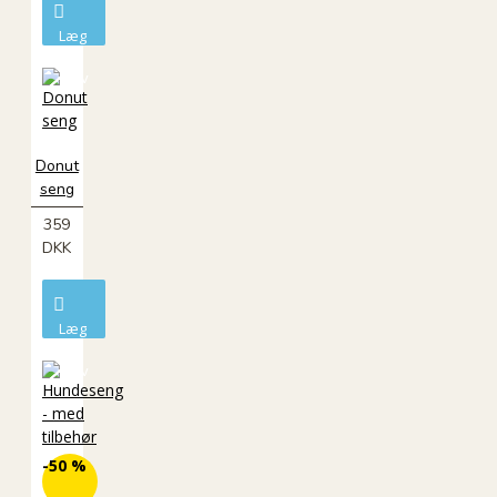
Læg
i
kurv
Donut
seng
359
DKK
Læg
i
kurv
-50 %