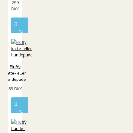
299
DKK
Læg
i
kurv
Fluffy
katte- eller
hundepude
89 DKK
Læg
i
kurv