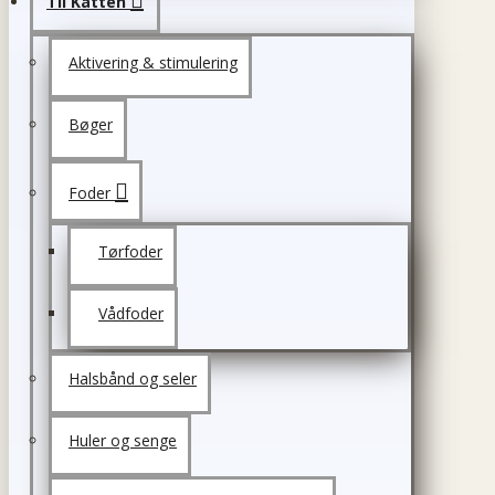
Til Katten
Aktivering & stimulering
Bøger
Foder
Tørfoder
Vådfoder
Halsbånd og seler
Huler og senge