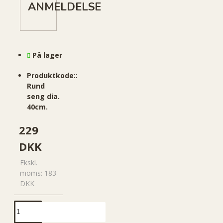
ANMELDELSE
På lager
Produktkode::
Rund
seng dia.
40cm.
229
DKK
Ekskl.
moms: 183
DKK