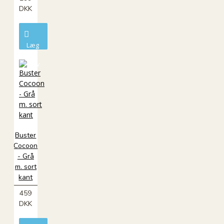
DKK
Læg
i
kurv
Buster
Cocoon
- Grå
m. sort
kant
459
DKK