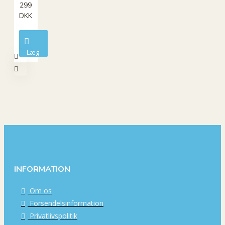
299
DKK
Læg
i
kurv
INFORMATION
Om os
Forsendelsinformation
Privatlivspolitik