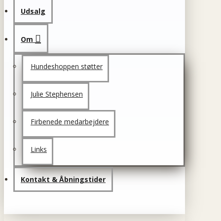
Udsalg
Om
Hundeshoppen støtter
Julie Stephensen
Firbenede medarbejdere
Links
Kontakt & Åbningstider