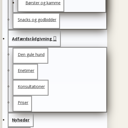
Børster og kamme
Snacks og godbidder
Adfærdsrådgivning
Den gule hund
Enetimer
Konsultationer
Priser
Nyheder