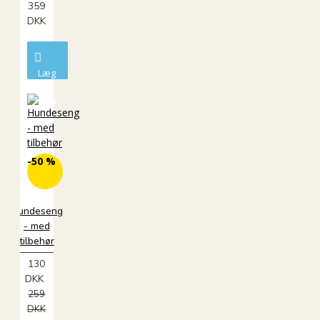
359
DKK
Læg
i
kurv
-50 %
Hundeseng
- med
tilbehør
130
DKK
259
DKK