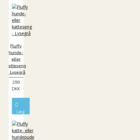
i
kurv
Fluffy
hunde-
eller
katteseng
- Lysegrå
299
DKK
Læg
i
kurv