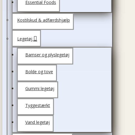
Essential Foods
Kostilskud & adfærdshjælp
Legetøj
Bamser og plyslegetøj
Bolde og tove
Gummi legetøj
Tyggestærkt
Vand legetøj