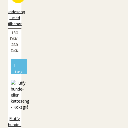
Hundeseng
- med
tilbehør
130
DKK
259
DKK
Læg
i
kurv
Fluffy
hunde-