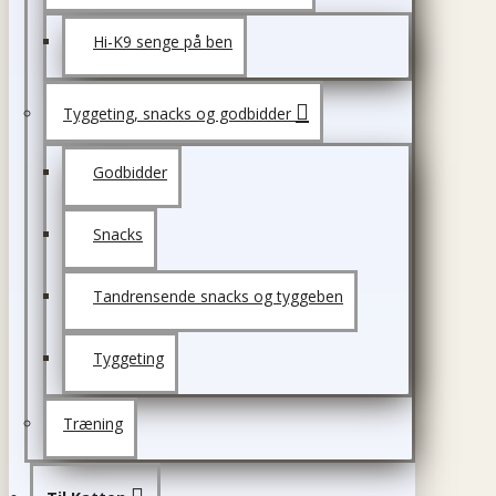
Hi-K9 senge på ben
Tyggeting, snacks og godbidder
Godbidder
Snacks
Tandrensende snacks og tyggeben
Tyggeting
Træning