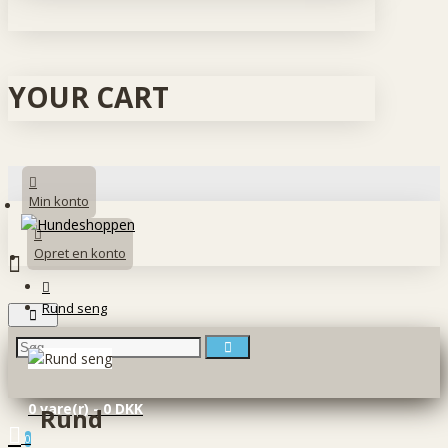
YOUR CART
Min konto
Opret en konto
Rund seng
0 vare(r) - 0 DKK
Rund
0