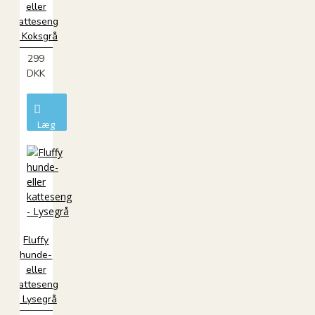
eller
katteseng
- Koksgrå
299
DKK
Læg
i
kurv
Fluffy
hunde-
eller
katteseng
- Lysegrå