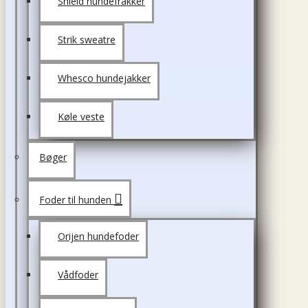
Shield hundefrakker
Strik sweatre
Whesco hundejakker
Køle veste
Bøger
Foder til hunden
Orijen hundefoder
Vådfoder