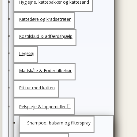
Hygiejne, kattebakker og kattesand
Kattedøre og kradsetræer
Kostilskud & adfærdshjælp
Legetøj
Madskåle & Foder tilbehør
På tur med katten
Pelspleje & loppemidler
Shampoo, balsam og filterspray