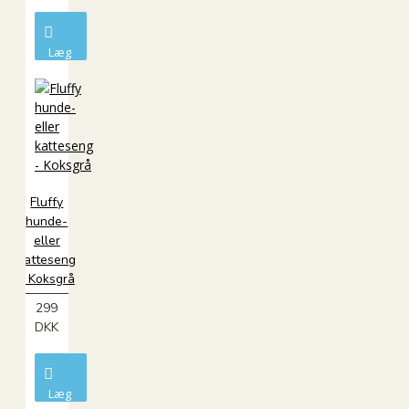
Læg
i
kurv
Fluffy
hunde-
eller
katteseng
- Koksgrå
299
DKK
Læg