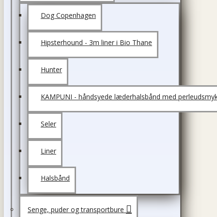
Dog Copenhagen
Hipsterhound - 3m liner i Bio Thane
Hunter
KAMPUNI - håndsyede læderhalsbånd med perleudsmyk
Seler
Liner
Halsbånd
Senge, puder og transportbure