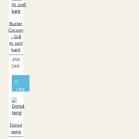
Buster
Cocoon
- Grå
m. sort
kant
459
DKK
Læg
i
kurv
Donut
seng