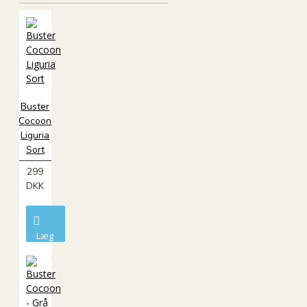
Buster
Cocoon
Liguria
Sort
299
DKK
Læg
i
kurv