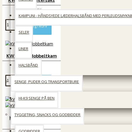
KW Smart effilérsaks
149 DKK
KAMPUNI - HÅNDSYEDE LÆDERHALSBÅND MED PERLEUDSMYKN
Læg i kurv
SELER
LINER
KW Smart dobbeltkam
HALSBÅND
89 DKK
SENGE, PUDER OG TRANSPORTBURE
Læg i kurv
HI-K9 SENGE PÅ BEN
TYGGETING, SNACKS OG GODBIDDER
KW Svinehårsbørste
mix
GODBIDDER