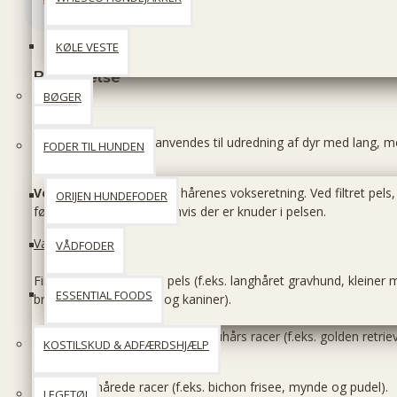
KØLE VESTE
Beskrivelse
BØGER
KW SMART Kamme anvendes til udredning af dyr med lang, me
FODER TIL HUNDEN
ruhårspels.
Vejledning:
Red pelsen i hårenes vokseretning. Ved filtret pels
ORIJEN HUNDEFODER
først. Brug evt. filtspray, hvis der er knuder i pelsen.
Valg af kam:
VÅDFODER
Fin: Racer med lang fin pels (f.eks. langhåret gravhund, kleiner
ESSENTIAL FOODS
breton, katte, marsvin og kaniner).
Mellem: Mellemlanghårede og ruhårs racer (f.eks. golden retri
KOSTILSKUD & ADFÆRDSHJÆLP
hønsehund, schnauzer).
Grov: Langhårede racer (f.eks. bichon frisee, mynde og pudel).
LEGETØJ