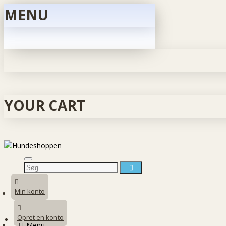
MENU
YOUR CART
Min konto
Opret en konto
Menu