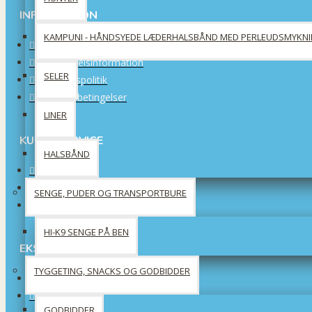
INFORMATION
KAMPUNI - HÅNDSYEDE LÆDERHALSBÅND MED PERLEUDSMYKN
Om os
Forsendelsinformation
SELER
Privatlivspolitik
Handelsbetingelser
LINER
KUNDESERVICE
HALSBÅND
Kontakt os
Returneringer af varer
SENGE, PUDER OG TRANSPORTBURE
Sitemap
HI-K9 SENGE PÅ BEN
EKSTRA
TYGGETING, SNACKS OG GODBIDDER
Producenter
Tilbud
GODBIDDER