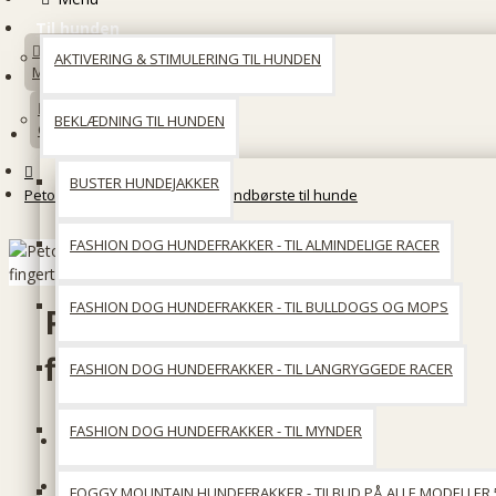
Til hunden
AKTIVERING & STIMULERING TIL HUNDEN
Min konto
BEKLÆDNING TIL HUNDEN
Opret en konto
BUSTER HUNDEJAKKER
Petosan Oral Cleaner - fingertandbørste til hunde
FASHION DOG HUNDEFRAKKER - TIL ALMINDELIGE RACER
FASHION DOG HUNDEFRAKKER - TIL BULLDOGS OG MOPS
Petosan Oral Cleaner -
fingertandbørste til hunde
FASHION DOG HUNDEFRAKKER - TIL LANGRYGGEDE RACER
FASHION DOG HUNDEFRAKKER - TIL MYNDER
På lager
Producent:
Eldorado
FOGGY MOUNTAIN HUNDEFRAKKER - TILBUD PÅ ALLE MODELLER 