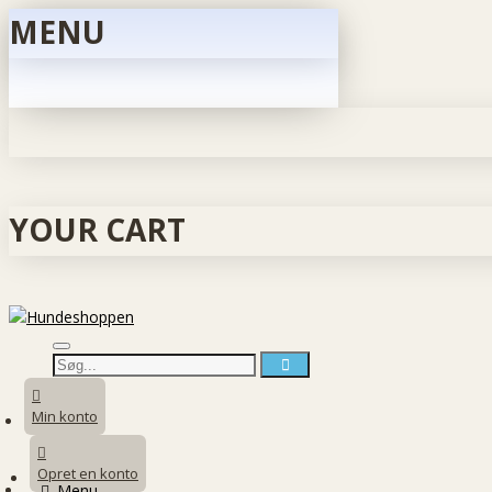
MENU
YOUR CART
Min konto
Opret en konto
Menu