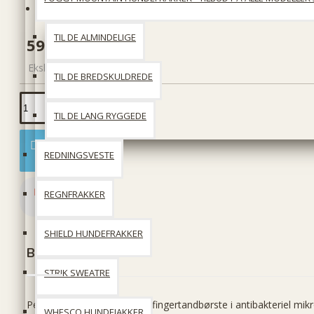
Produktkode::
Petosan Oral Cleaner for dogs
TIL DE ALMINDELIGE
59 DKK
Ekskl. moms: 47 DKK
TIL DE BREDSKULDREDE
TIL DE LANG RYGGEDE
Læg i kurv
REDNINGSVESTE
REGNFRAKKER
SHIELD HUNDEFRAKKER
Beskrivelse
STRIK SWEATRE
Petosan Oral Cleaner er en fingertandbørste i antibakteriel mikr
WHESCO HUNDEJAKKER