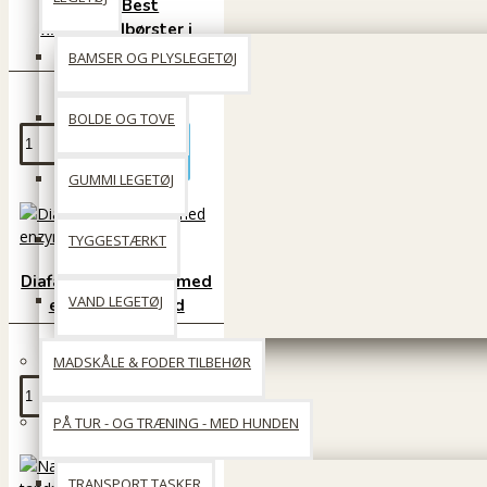
Vet´s Best
fingertandbørster i
silikone - 5 stk.
BAMSER OG PLYSLEGETØJ
40 DKK
BOLDE OG TOVE
Læg i kurv
GUMMI LEGETØJ
TYGGESTÆRKT
Diafarm tandpasta med
VAND LEGETØJ
enzymer til hund
79 DKK
MADSKÅLE & FODER TILBEHØR
Læg i kurv
PÅ TUR - OG TRÆNING - MED HUNDEN
TRANSPORT TASKER