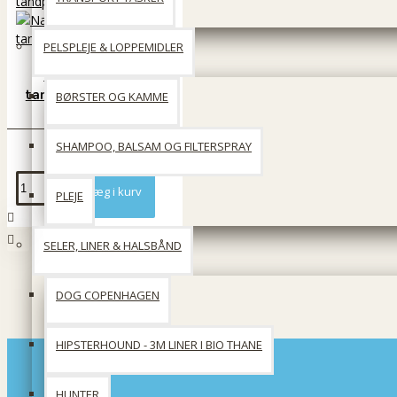
PELSPLEJE & LOPPEMIDLER
Nano Oral Gel -
tandpleje til hund og
BØRSTER OG KAMME
kat
119 DKK
SHAMPOO, BALSAM OG FILTERSPRAY
Læg i kurv
PLEJE
SELER, LINER & HALSBÅND
DOG COPENHAGEN
HIPSTERHOUND - 3M LINER I BIO THANE
HUNTER