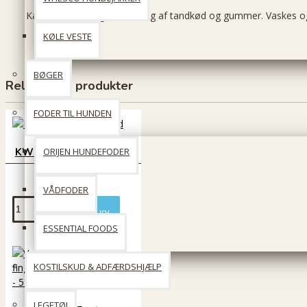
Kan bruges daglig til rensning af tandkød og gummer. Vaskes og 
KØLE VESTE
BØGER
Relaterede produkter
FODER TIL HUNDEN
KW Tandpasta til hund
ORIJEN HUNDEFODER
89 DKK
VÅDFODER
Læg i kurv
ESSENTIAL FOODS
KOSTILSKUD & ADFÆRDSHJÆLP
LEGETØJ