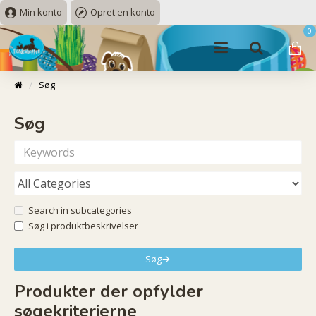
Min konto
Opret en konto
0
Søg
Søg
Search in subcategories
Søg i produktbeskrivelser
Søg
Produkter der opfylder
søgekriterierne