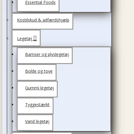
Essential Foods
Kostilskud & adfærdshjælp
Legetøj
Bamser og plyslegetøj
Bolde og tove
Gummi legetøj
Tyggestærkt
Vand legetøj