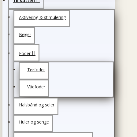
Til Katten
Aktivering & stimulering
Bøger
Foder
Tørfoder
Vådfoder
Halsbånd og seler
Huler og senge