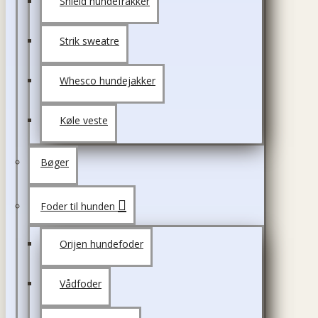
Shield hundefrakker
Strik sweatre
Whesco hundejakker
Køle veste
Bøger
Foder til hunden
Orijen hundefoder
Vådfoder