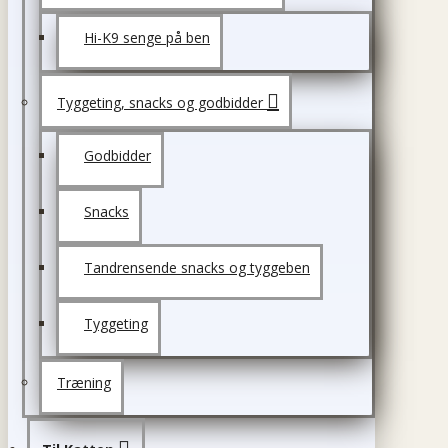
Hi-K9 senge på ben
Tyggeting, snacks og godbidder
Godbidder
Snacks
Tandrensende snacks og tyggeben
Tyggeting
Træning