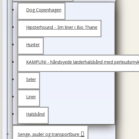
Dog Copenhagen
Hipsterhound - 3m liner i Bio Thane
Hunter
KAMPUNI - håndsyede læderhalsbånd med perleudsmyk
Seler
Liner
Halsbånd
Senge, puder og transportbure