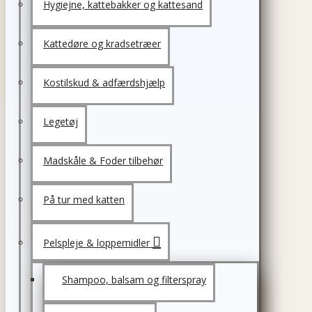
Hygiejne, kattebakker og kattesand
Kattedøre og kradsetræer
Kostilskud & adfærdshjælp
Legetøj
Madskåle & Foder tilbehør
På tur med katten
Pelspleje & loppemidler
Shampoo, balsam og filterspray