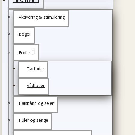
Til Katten
Aktivering & stimulering
Bøger
Foder
Tørfoder
Vådfoder
Halsbånd og seler
Huler og senge