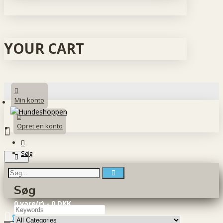
YOUR CART
Min konto
Opret en konto
Søg
Søg
0 vare(r) - 0 DKK
0