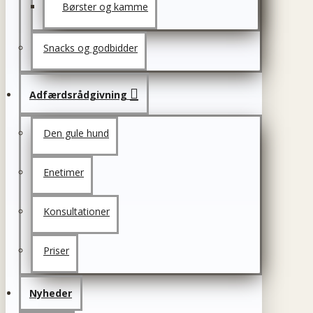
Børster og kamme
Snacks og godbidder
Adfærdsrådgivning
Den gule hund
Enetimer
Konsultationer
Priser
Nyheder