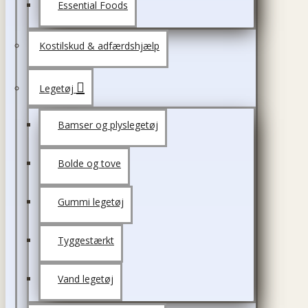
Essential Foods
Kostilskud & adfærdshjælp
Legetøj
Bamser og plyslegetøj
Bolde og tove
Gummi legetøj
Tyggestærkt
Vand legetøj