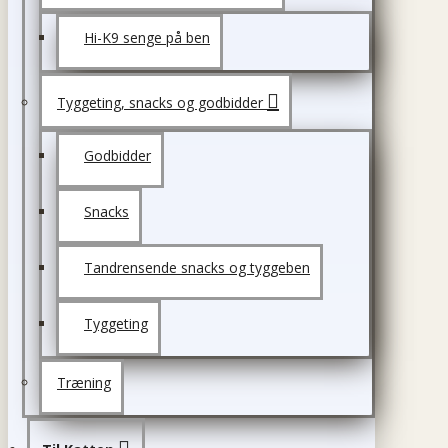
Hi-K9 senge på ben
Tyggeting, snacks og godbidder
Godbidder
Snacks
Tandrensende snacks og tyggeben
Tyggeting
Træning