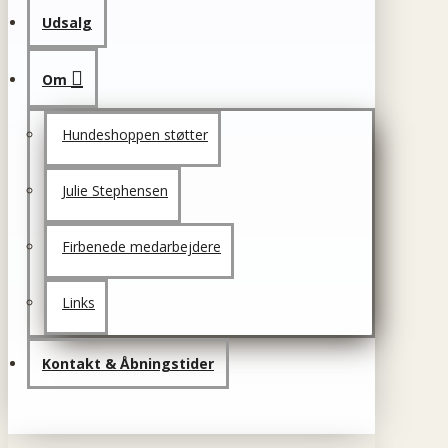
Udsalg
Om
Hundeshoppen støtter
Julie Stephensen
Firbenede medarbejdere
Links
Kontakt & Åbningstider