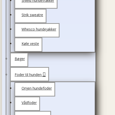
Shield hundefrakker
Strik sweatre
Whesco hundejakker
Køle veste
Bøger
Foder til hunden
Orijen hundefoder
Vådfoder