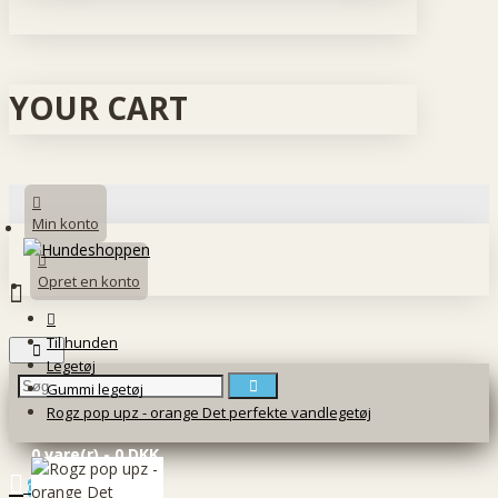
YOUR CART
Min konto
Opret en konto
Til hunden
Legetøj
Gummi legetøj
Rogz pop upz - orange Det perfekte vandlegetøj
0 vare(r) - 0 DKK
0