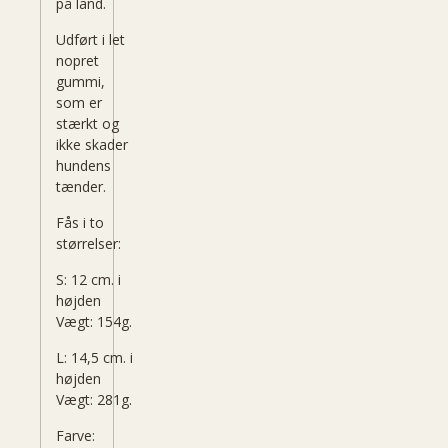
på land.
Udført i let
nopret
gummi,
som er
stærkt og
ikke skader
hundens
tænder.
Fås i to
størrelser:
S: 12 cm. i
højden
Vægt: 154g.
L: 14,5 cm. i
højden
Vægt: 281g.
Farve: