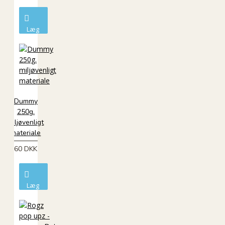
Læg
i
kurv
Dummy
250g.
miljøvenligt
materiale
60 DKK
Læg
i
kurv