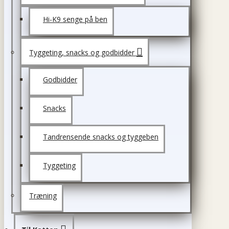
Hi-K9 senge på ben
Tyggeting, snacks og godbidder
Godbidder
Snacks
Tandrensende snacks og tyggeben
Tyggeting
Træning