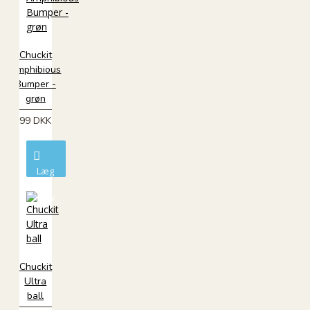
Chuckit
Amphibious
Bumper -
grøn
99 DKK
Læg
i
kurv
Chuckit
Ultra
ball