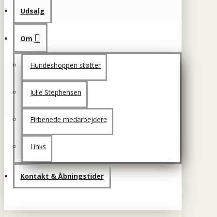
Udsalg
Om
Hundeshoppen støtter
Julie Stephensen
Firbenede medarbejdere
Links
Kontakt & Åbningstider