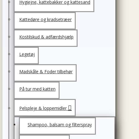
Hygiejne, kattebakker og kattesand
Kattedøre og kradsetræer
Kostilskud & adfærdshjælp
Legetøj
Madskåle & Foder tilbehør
På tur med katten
Pelspleje & loppemidler
Shampoo, balsam og filterspray