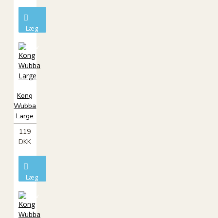
Læg
i
kurv
Kong
Wubba
Large
119
DKK
Læg
i
kurv