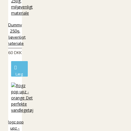
Dummy
250g.
miljøvenligt
materiale
60 DKK
Læg
i
kurv
Rogz pop
upz -