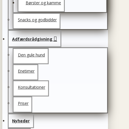
Børster og kamme
Snacks og godbidder
Adfærdsrådgivning
Den gule hund
Enetimer
Konsultationer
Priser
Nyheder