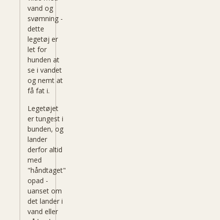
vand og
svømning -
dette
legetøj er
let for
hunden at
se i vandet
og nemt at
få fat i.
Legetøjet
er tungest i
bunden, og
lander
derfor altid
med
"håndtaget"
opad -
uanset om
det lander i
vand eller