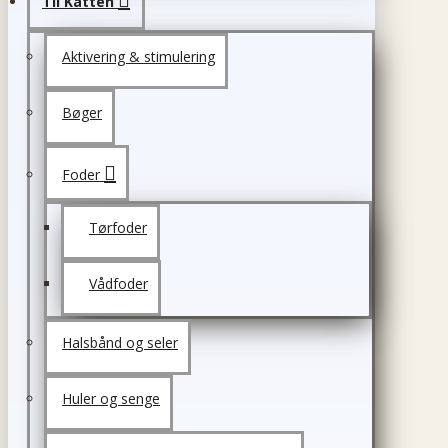
Til Katten
Aktivering & stimulering
Bøger
Foder
Tørfoder
Vådfoder
Halsbånd og seler
Huler og senge