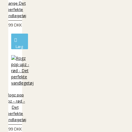
orange Det
perfekte
vandlegetøj
99 DKK
Læg
i
kurv
Rogz pop
upz - rød -
Det
perfekte
vandlegetøj
99 DKK