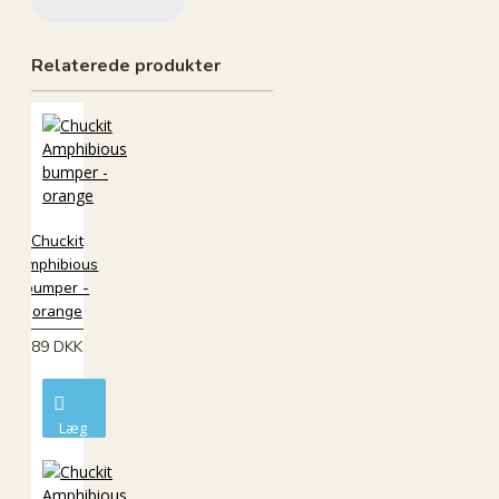
Relaterede produkter
Chuckit
Amphibious
bumper -
orange
89 DKK
Læg
i
kurv