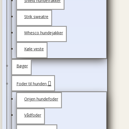
Shield hundefrakker
Strik sweatre
Whesco hundejakker
Køle veste
Bøger
Foder til hunden
Orijen hundefoder
Vådfoder