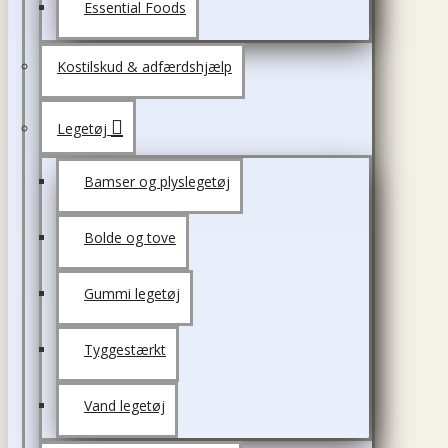
Essential Foods
Kostilskud & adfærdshjælp
Legetøj
Bamser og plyslegetøj
Bolde og tove
Gummi legetøj
Tyggestærkt
Vand legetøj