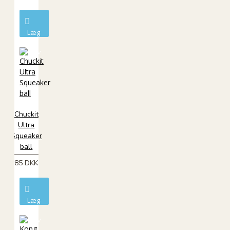
Læg
i
kurv
Chuckit
Ultra
Squeaker
ball
85 DKK
Læg
i
kurv