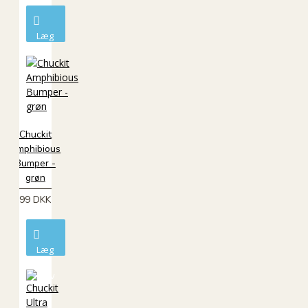
Læg
i
kurv
Chuckit
Amphibious
Bumper -
grøn
99 DKK
Læg
i
kurv