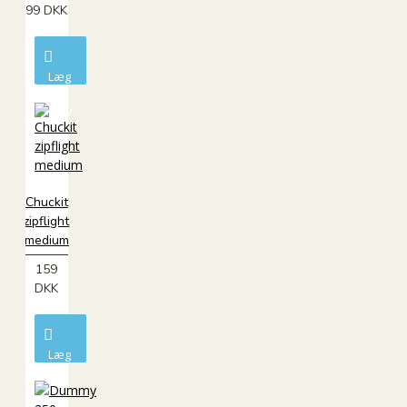
99 DKK
Læg
i
kurv
Chuckit
zipflight
medium
159
DKK
Læg
i
kurv