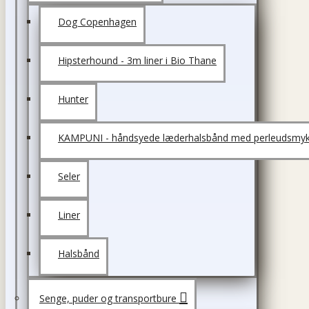
Dog Copenhagen
Hipsterhound - 3m liner i Bio Thane
Hunter
KAMPUNI - håndsyede læderhalsbånd med perleudsmyk
Seler
Liner
Halsbånd
Senge, puder og transportbure