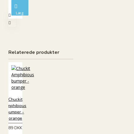
Læg
i
kurv
Relaterede produkter
Chuckit
Amphibious
bumper -
orange
89 DKK