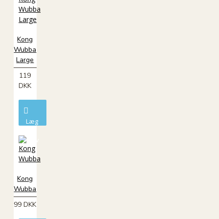
Kong
Wubba
Large
119
DKK
Læg
i
kurv
Kong
Wubba
99 DKK