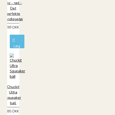
upz - rød -
Det
perfekte
vandlegetøj
99 DKK
Læg
i
kurv
Chuckit
Ultra
Squeaker
ball
85 DKK