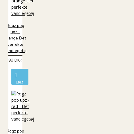
Rogz pop
upz -
orange Det
perfekte
vandlegetøj
99 DKK
Læg
i
kurv
Rogz pop