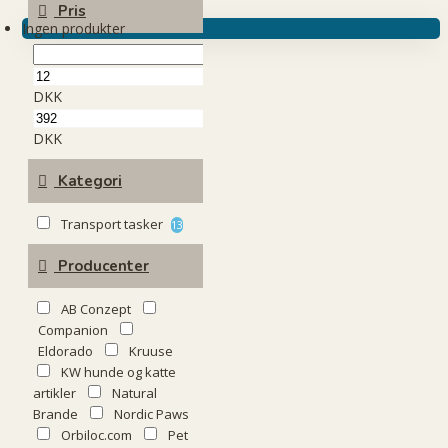
Pris
Ingen produkter
DKK
DKK
Kategori
Transport tasker
13
Producenter
AB Conzept
Companion
Eldorado
Kruuse
KW hunde og katte
artikler
Natural
Brande
Nordic Paws
Orbiloc.com
Pet