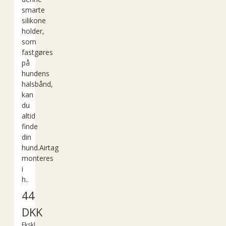
smarte
silikone
holder,
som
fastgøres
på
hundens
halsbånd,
kan
du
altid
finde
din
hund.Airtag
monteres
i
h..
44
DKK
Ekskl.