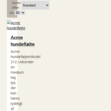
Sorter
efter:
Vis:
Acme
hundefløjte
Acme
hundefløjterModel
212: Udsender
en
medium
høj
lyd,
der
kan
høres
tydeligt
af