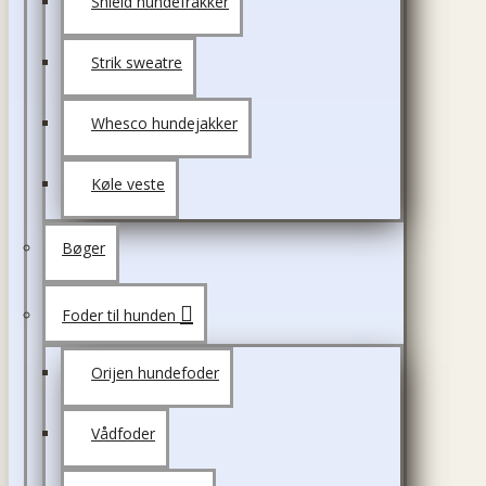
Shield hundefrakker
Strik sweatre
Whesco hundejakker
Køle veste
Bøger
Foder til hunden
Orijen hundefoder
Vådfoder