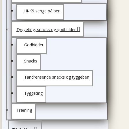
Hi-K9 senge på ben
Tyggeting, snacks og godbidder
Godbidder
Snacks
Tandrensende snacks og tyggeben
Tyggeting
Træning