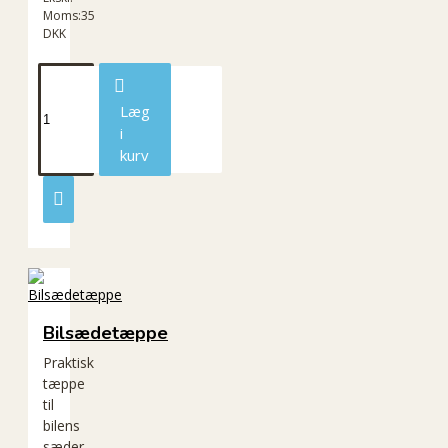
Moms:35
DKK
Læg
i
kurv
Bilsædetæppe
Praktisk
tæppe
til
bilens
sæder.