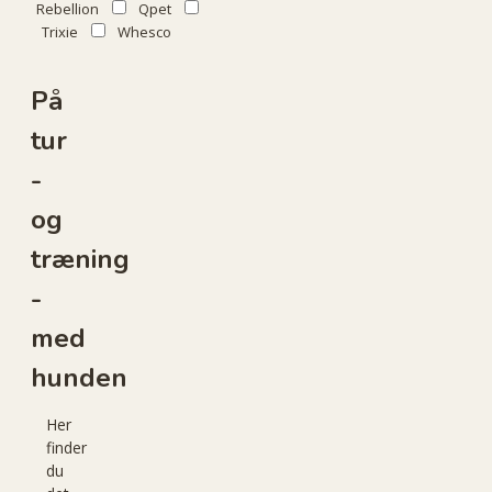
Rebellion
Qpet
Trixie
Whesco
På
tur
-
og
træning
-
med
hunden
Her
finder
du