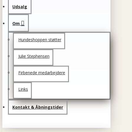
Udsalg
Om
Hundeshoppen støtter
Julie Stephensen
Firbenede medarbejdere
Links
Kontakt & Åbningstider