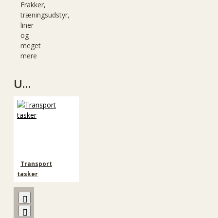
Frakker,
træningsudstyr,
liner
og
meget
mere
Underliggende kategorier
Transport
tasker