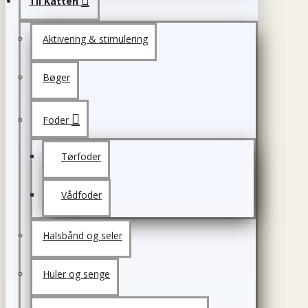
Til Katten
Aktivering & stimulering
Bøger
Foder
Tørfoder
Vådfoder
Halsbånd og seler
Huler og senge