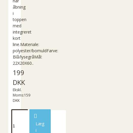
har
åbning
i
toppen
med
integreret
kort
line.Materiale:
polyester/bomuldFarve:
Blå/lysegråMål:
22X20X60..
199
DKK
Ekskl.
Moms:159
DKK
Læg
i