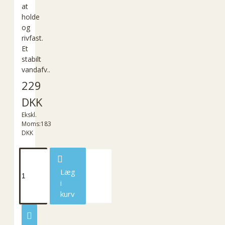
at
holde
og
rivfast.
Et
stabilt
vandafv..
229
DKK
Ekskl.
Moms:183
DKK
Læg
i
kurv