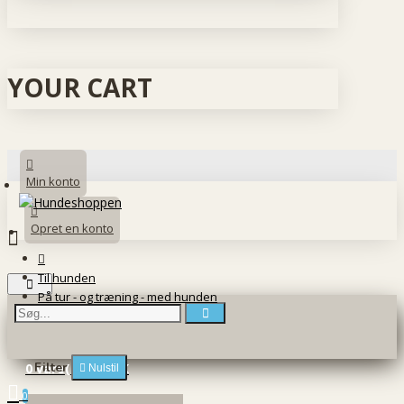
YOUR CART
Min konto
Opret en konto
Til hunden
På tur - og træning - med hunden
Filter
0 vare(r) - 0 DKK
Nulstil
0