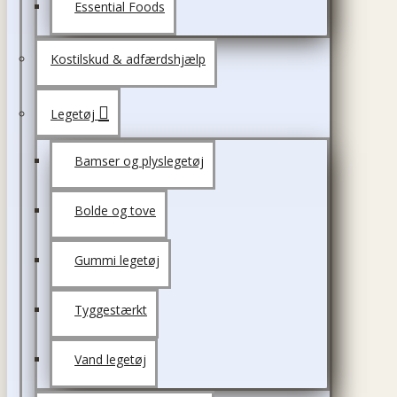
Essential Foods
Kostilskud & adfærdshjælp
Legetøj
Bamser og plyslegetøj
Bolde og tove
Gummi legetøj
Tyggestærkt
Vand legetøj