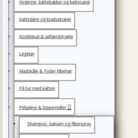
Hygiejne, kattebakker og kattesand
Kattedøre og kradsetræer
Kostilskud & adfærdshjælp
Legetøj
Madskåle & Foder tilbehør
På tur med katten
Pelspleje & loppemidler
Shampoo, balsam og filterspray