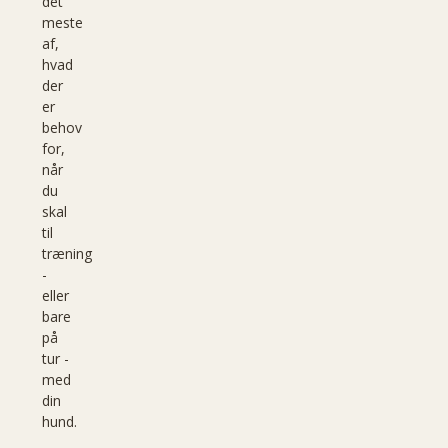
det
meste
af,
hvad
der
er
behov
for,
når
du
skal
til
træning
-
eller
bare
på
tur -
med
din
hund.