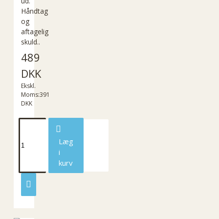
ud.
Håndtag
og
aftagelig
skuld..
489
DKK
Ekskl.
Moms:391
DKK
Læg
i
kurv