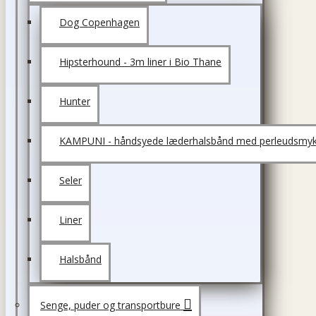
Dog Copenhagen
Hipsterhound - 3m liner i Bio Thane
Hunter
KAMPUNI - håndsyede læderhalsbånd med perleudsmyk
Seler
Liner
Halsbånd
Senge, puder og transportbure