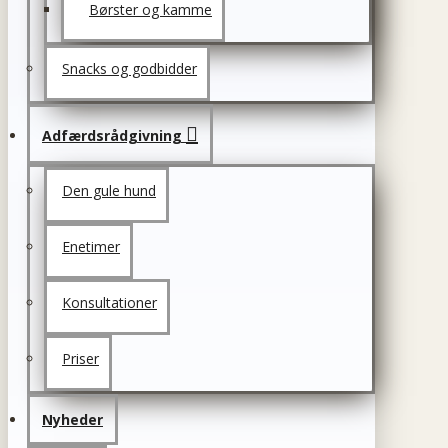
Børster og kamme
Snacks og godbidder
Adfærdsrådgivning
Den gule hund
Enetimer
Konsultationer
Priser
Nyheder