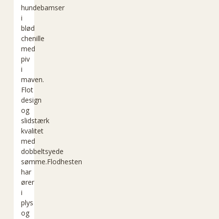
hundebamser
i
blød
chenille
med
piv
i
maven.
Flot
design
og
slidstærk
kvalitet
med
dobbeltsyede
sømme.Flodhesten
har
ører
i
plys
og