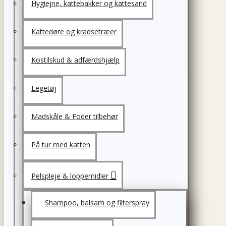
Hygiejne, kattebakker og kattesand
Kattedøre og kradsetræer
Kostilskud & adfærdshjælp
Legetøj
Madskåle & Foder tilbehør
På tur med katten
Pelspleje & loppemidler
Shampoo, balsam og filterspray