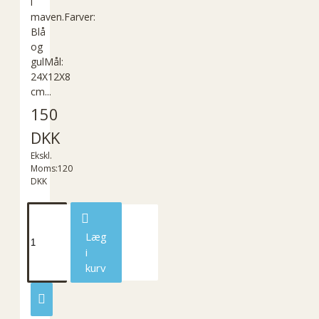
i
maven.Farver:
Blå
og
gulMål:
24X12X8
cm...
150
DKK
Ekskl.
Moms:120
DKK
Læg
i
kurv