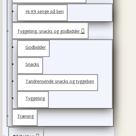
Hi-K9 senge på ben
Tyggeting, snacks og godbidder
Godbidder
Snacks
Tandrensende snacks og tyggeben
Tyggeting
Træning