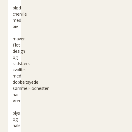
i
blød
chenille
med
piv
i
maven.
Flot
design
og
slidstærk
kvalitet
med
dobbeltsyede
sømme.Flodhesten
har
ører
i
plys
og
hale
i