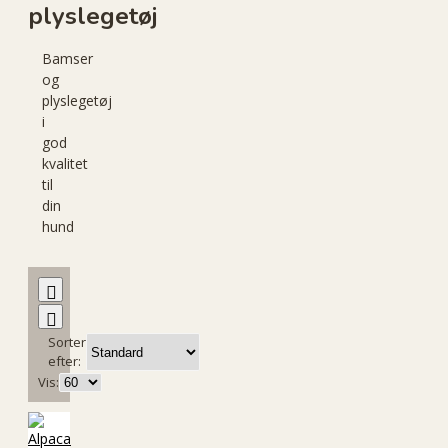
plyslegetøj
Bamser
og
plyslegetøj
i
god
kvalitet
til
din
hund
Sorter
efter:
Vis: