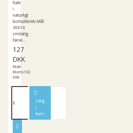
hale
i
naturligt
bomuldsreb.Mål:
30X14
cmVælg
farve...
127
DKK
Ekskl.
Moms:102
DKK
Læg
i
kurv