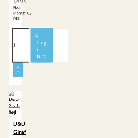
Ekskl.
Moms:102
DKK
Læg
i
kurv
D&D
Giraf