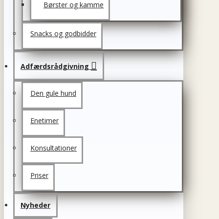
Børster og kamme
Snacks og godbidder
Adfærdsrådgivning
Den gule hund
Enetimer
Konsultationer
Priser
Nyheder