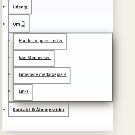
Udsalg
Om
Hundeshoppen støtter
Julie Stephensen
Firbenede medarbejdere
Links
Kontakt & Åbningstider