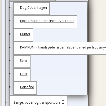
Dog Copenhagen
Hipsterhound - 3m liner i Bio Thane
Hunter
KAMPUNI - håndsyede læderhalsbånd med perleudsmyk
Seler
Liner
Halsbånd
Senge, puder og transportbure