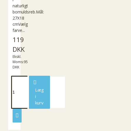
naturligt
bomuldsreb.Mål:
27X18
cmVælg
farve...
119
DKK
Ekskl.
Moms:95
DKK
Læg
i
kurv