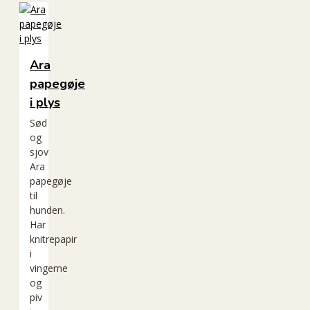
Ara
papegøje
i plys
Sød
og
sjov
Ara
papegøje
til
hunden.
Har
knitrepapir
i
vingerne
og
piv