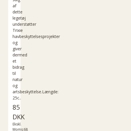
af
dette
legetøj
understøtter
Trixie
havbeskyttelsesprojekter
og
giver
dermed
et
bidrag
til
natur
og
artsbeskyttelse.Længde:
25c..
85
DKK
Ekskl.
Moms:68