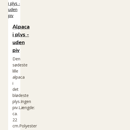
Alpaca
i plys -
uden
piv
Den
sødeste
lille
alpaca
i
det
blødeste
plys.Ingen
piv.Længde:
ca.
22
cm.Polyester