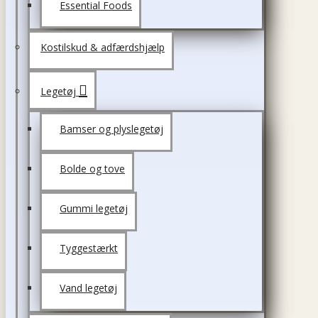
Essential Foods
Kostilskud & adfærdshjælp
Legetøj
Bamser og plyslegetøj
Bolde og tove
Gummi legetøj
Tyggestærkt
Vand legetøj