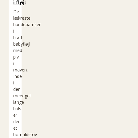
i fløjl
De
lækreste
hundebamser
i
blød
babyfløjl
med
piv
i
maven.
Inde
i
den
meeeget
lange
hals
er
der
et
bomuldstov