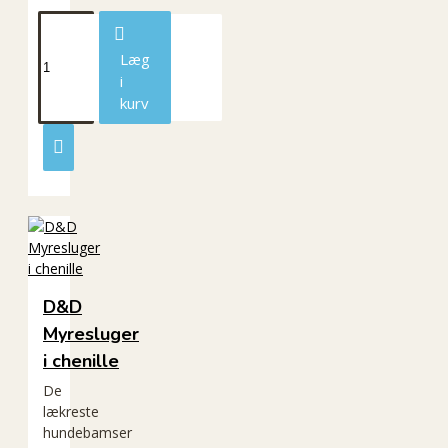
Læg
i
kurv
D&D
Myresluger
i chenille
De
lækreste
hundebamser