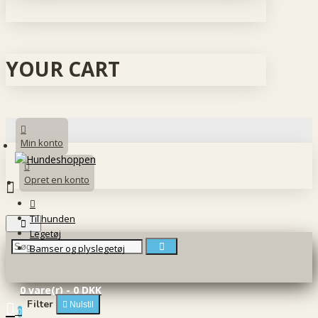
YOUR CART
Min konto
Opret en konto
Til hunden
Legetøj
Bamser og plyslegetøj
0 vare(r) - 0 DKK
Filter
Nulstil
0