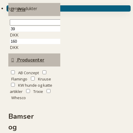
Ingen produkter
Pris
DKK
DKK
Producenter
AB Conzept
Flamingo
Kruuse
KW hunde og katte
artikler
Trixie
Whesco
Bamser
og