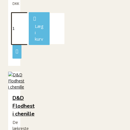
DKK
Læg
i
kurv
D&D
Flodhest
i chenille
De
lækreste