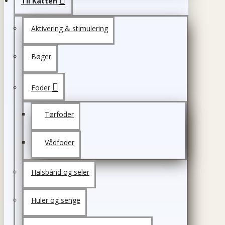
Til Katten
Aktivering & stimulering
Bøger
Foder
Tørfoder
Vådfoder
Halsbånd og seler
Huler og senge