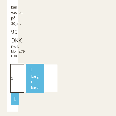
-
kan
vaskes
på
30gr...
99
DKK
Ekskl.
Moms:79
DKK
Læg
i
kurv