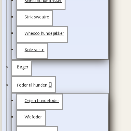
Shield hundefrakker
Strik sweatre
Whesco hundejakker
Køle veste
Bøger
Foder til hunden
Orijen hundefoder
Vådfoder