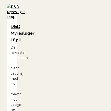
D&D
Myresluger
i fløjl
De
lækreste
hundebamser
i
blødt
babyfløjl
med
piv
i
maven.
Flot
design
og