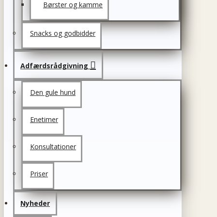
Børster og kamme
Snacks og godbidder
Adfærdsrådgivning
Den gule hund
Enetimer
Konsultationer
Priser
Nyheder