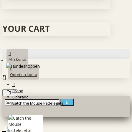
YOUR CART
Min konto
Opret en konto
Brand
Eldorado
Catch the Mouse kattelegetøj
0 vare(r) - 0 DKK
0