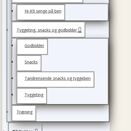
Hi-K9 senge på ben
Tyggeting, snacks og godbidder
Godbidder
Snacks
Tandrensende snacks og tyggeben
Tyggeting
Træning