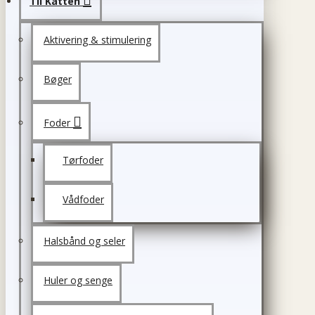
Til Katten
Aktivering & stimulering
Bøger
Foder
Tørfoder
Vådfoder
Halsbånd og seler
Huler og senge