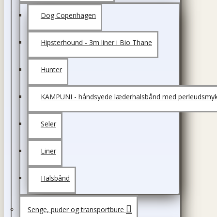
Dog Copenhagen
Hipsterhound - 3m liner i Bio Thane
Hunter
KAMPUNI - håndsyede læderhalsbånd med perleudsmyk
Seler
Liner
Halsbånd
Senge, puder og transportbure