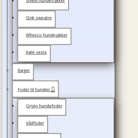
Shield hundefrakker
Strik sweatre
Whesco hundejakker
Køle veste
Bøger
Foder til hunden
Orijen hundefoder
Vådfoder