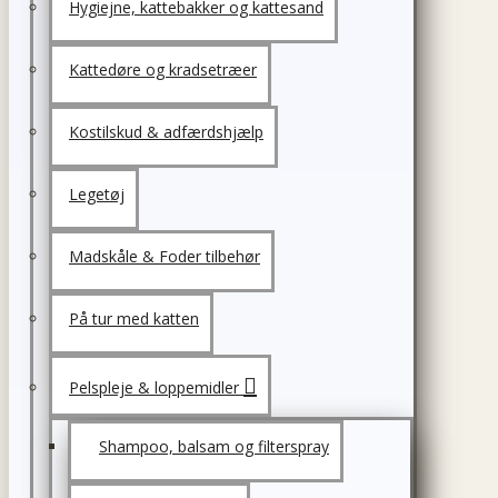
Hygiejne, kattebakker og kattesand
Kattedøre og kradsetræer
Kostilskud & adfærdshjælp
Legetøj
Madskåle & Foder tilbehør
På tur med katten
Pelspleje & loppemidler
Shampoo, balsam og filterspray