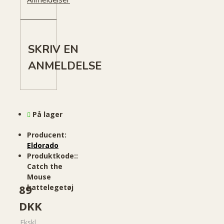
SKRIV EN
ANMELDELSE
På lager
Producent:
Eldorado
Produktkode::
Catch the
Mouse
89
kattelegetøj
DKK
Ekskl.