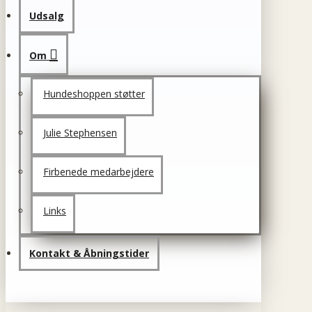
Udsalg
Om
Hundeshoppen støtter
Julie Stephensen
Firbenede medarbejdere
Links
Kontakt & Åbningstider