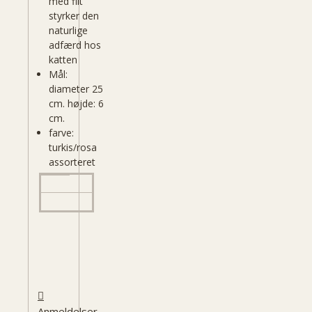
med filt
styrker den
naturlige
adfærd hos
katten
Mål:
diameter 25
cm. højde: 6
cm.
farve:
turkis/rosa
assorteret
Anmeldelser