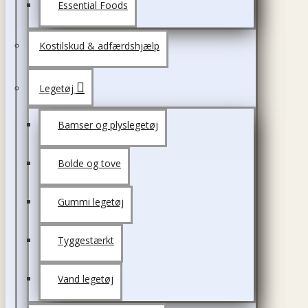
Essential Foods
Kostilskud & adfærdshjælp
Legetøj
Bamser og plyslegetøj
Bolde og tove
Gummi legetøj
Tyggestærkt
Vand legetøj