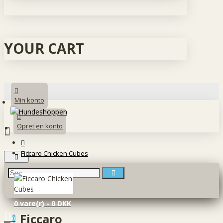
YOUR CART
Min konto
Opret en konto
Ficcaro Chicken Cubes
0 vare(r) - 0 DKK
Ficcaro
0