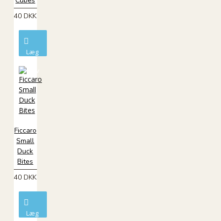
Cubes
40 DKK
Læg
i
kurv
Ficcaro
Small
Duck
Bites
40 DKK
Læg