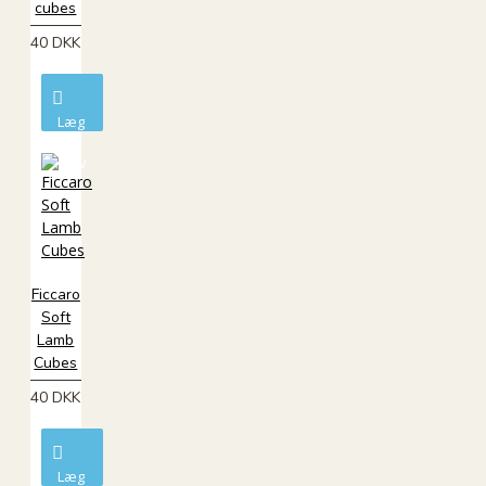
cubes
40 DKK
Læg
i
kurv
Ficcaro
Soft
Lamb
Cubes
40 DKK
Læg