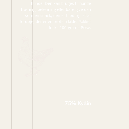
hunde. Den kan bruges til hunde
træning, belønning eller bare give den
som en snack, den er blød og let at
fordøje, der er en protein kilde. Pakket
frisk i 100 grams Pose.
75% Kyllin