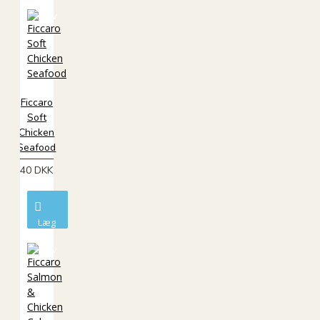
i
kurv
Ficcaro
Soft
Chicken
Seafood
40 DKK
Læg
i
kurv