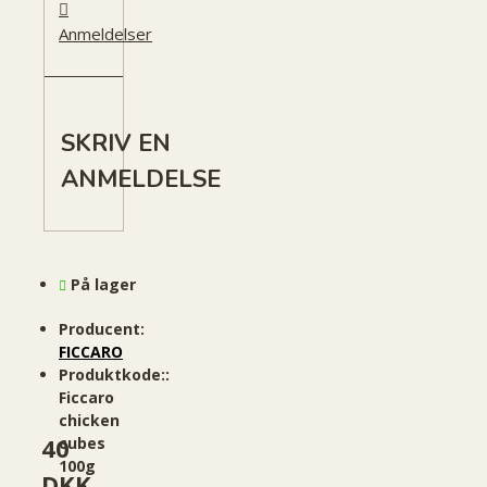
Anmeldelser
SKRIV EN
ANMELDELSE
På lager
Producent:
FICCARO
Produktkode::
Ficcaro
chicken
40
cubes
100g
DKK