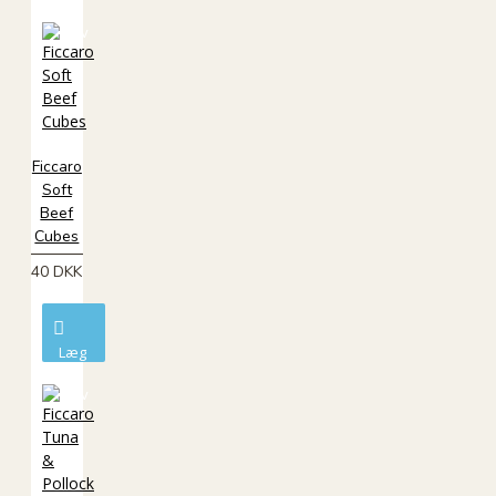
i
kurv
Ficcaro
Soft
Beef
Cubes
40 DKK
Læg
i
kurv