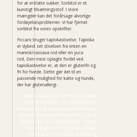
for at erstatte sukker. Sorbitol er et
kunstigt tilsætningsstof. I store
mængder kan det forårsage alvorlige
fordøjelsesproblemer. Vi har fjernet
sorbitol fra vores opskrifter.
Ficcaro bruger tapiokastivelse. Tapioka
er dybest set stivelsen fra enten en
maniok/cassava rod eller en yuca
rod, Den mest oplagte fordel ved
tapiokastivelse er, at den er glutenfri og
fri for hvede. Dette gør det til en
passende mulighed for katte og hunde,
der har glutenallergi.
Lamb & Duck Cubes er en sund snack
til katte og hunde. Den kan bruges til
hunde træning, belønning eller bare give
den som en snack, den er blød og let at
fordøje, der er to protein kilder. Pakket
frisk i 100 grams Pose.Small Chicken
bites er en sund snack til katte og