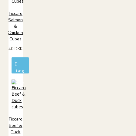
Ficcaro
Salmon
&
Chicken
Cubes
40 DKK
Læg
i
kurv
Ficcaro
Beef &
Duck