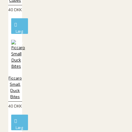
Cubes
40 DKK
Læg
i
kurv
Ficcaro
Small
Duck
Bites
40 DKK
Læg