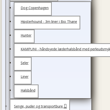
Dog Copenhagen
Hipsterhound - 3m liner i Bio Thane
Hunter
KAMPUNI - håndsyede læderhalsbånd med perleudsmyk
Seler
Liner
Halsbånd
Senge, puder og transportbure