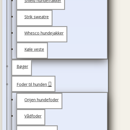
Shield hundefrakker
Strik sweatre
Whesco hundejakker
Køle veste
Bøger
Foder til hunden
Orijen hundefoder
Vådfoder