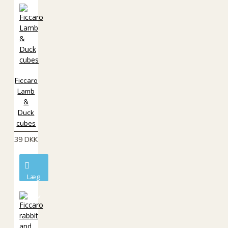
Ficcaro
Lamb
&
Duck
cubes
39 DKK
Læg
i
kurv