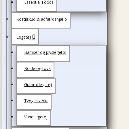
Essential Foods
Kostilskud & adfærdshjælp
Legetøj
Bamser og plyslegetøj
Bolde og tove
Gummi legetøj
Tyggestærkt
Vand legetøj