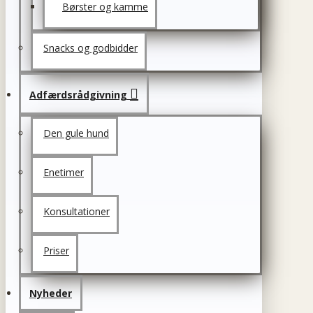
Børster og kamme
Snacks og godbidder
Adfærdsrådgivning
Den gule hund
Enetimer
Konsultationer
Priser
Nyheder