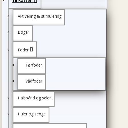
Til Katten
Aktivering & stimulering
Bøger
Foder
Tørfoder
Vådfoder
Halsbånd og seler
Huler og senge