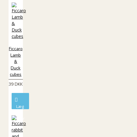
Ficcaro
Lamb
&
Duck
cubes
39 DKK
Læg
i
kurv