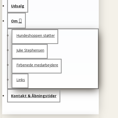
Udsalg
Om
Hundeshoppen støtter
Julie Stephensen
Firbenede medarbejdere
Links
Kontakt & Åbningstider