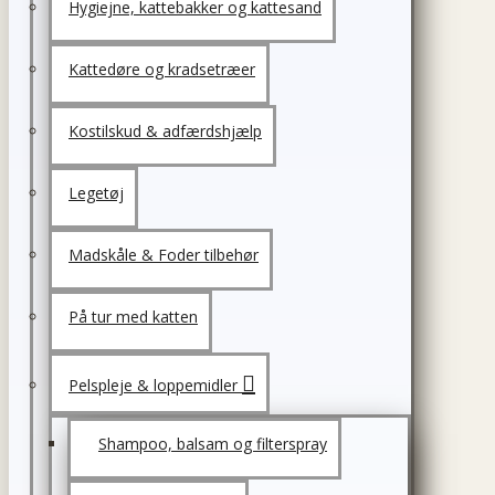
Hygiejne, kattebakker og kattesand
Kattedøre og kradsetræer
Kostilskud & adfærdshjælp
Legetøj
Madskåle & Foder tilbehør
På tur med katten
Pelspleje & loppemidler
Shampoo, balsam og filterspray