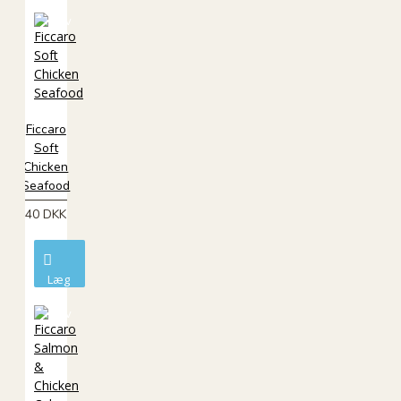
i
kurv
Ficcaro
Soft
Chicken
Seafood
40 DKK
Læg
i
kurv