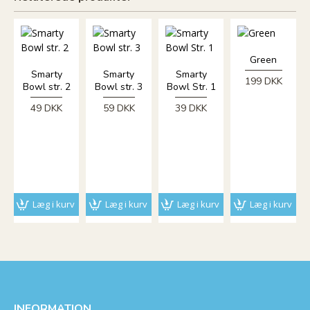
Green
Smarty
Smarty
Smarty
199 DKK
Bowl str. 2
Bowl str. 3
Bowl Str. 1
49 DKK
59 DKK
39 DKK
3
5
Læg i kurv
Læg i kurv
Læg i kurv
Læg i kurv
INFORMATION