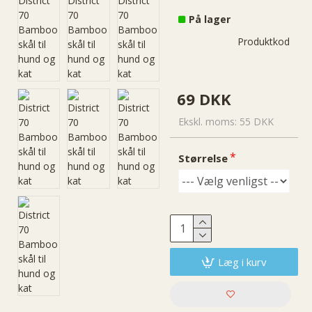
På lager
Di
7
Produktkode::
B
s
69 DKK
Ekskl. moms: 55 DKK
Størrelse
Læg i kurv