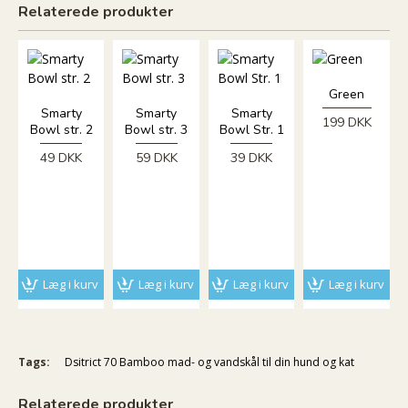
Relaterede produkter
Green
Smarty
Smarty
Smarty
199 DKK
Bowl str. 2
Bowl str. 3
Bowl Str. 1
49 DKK
59 DKK
39 DKK
3
5
Læg i kurv
Læg i kurv
Læg i kurv
Læg i kurv
Tags:
Dsitrict 70 Bamboo mad- og vandskål til din hund og kat
Relaterede produkter