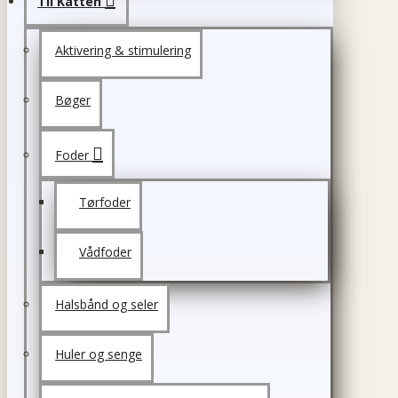
Til Katten
Aktivering & stimulering
Bøger
Foder
Tørfoder
Vådfoder
Halsbånd og seler
Huler og senge