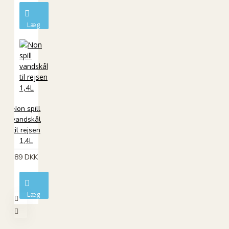
Læg
i
kurv
Non spill
vandskål
til rejsen
1,4L
89 DKK
Læg
i
kurv