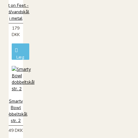
Eat on Feet -
mad/vandskål
i metal
179
DKK
Læg
i
kurv
Smarty
Bowl
dobbeltskål
str. 2
49 DKK