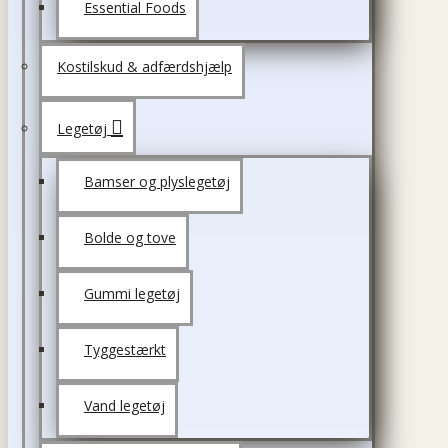
Essential Foods
Kostilskud & adfærdshjælp
Legetøj
Bamser og plyslegetøj
Bolde og tove
Gummi legetøj
Tyggestærkt
Vand legetøj