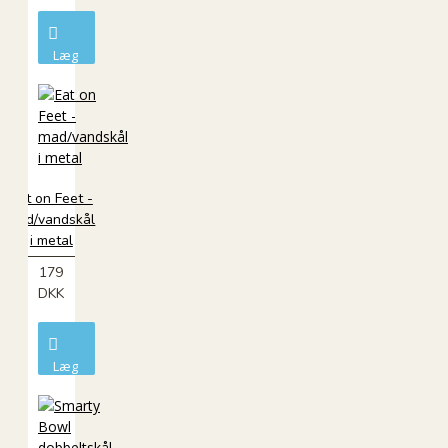
Læg
i
kurv
Eat on Feet -
mad/vandskål
i metal
179
DKK
Læg
i
kurv