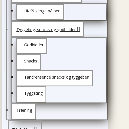
Hi-K9 senge på ben
Tyggeting, snacks og godbidder
Godbidder
Snacks
Tandrensende snacks og tyggeben
Tyggeting
Træning