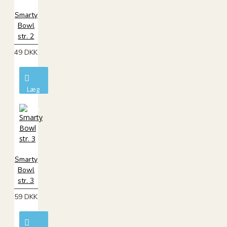
Smarty
Bowl
str. 2
49 DKK
Læg
i
kurv
Smarty
Bowl
str. 3
59 DKK