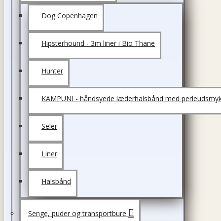
Dog Copenhagen
Hipsterhound - 3m liner i Bio Thane
Hunter
KAMPUNI - håndsyede læderhalsbånd med perleudsmyk
Seler
Liner
Halsbånd
Senge, puder og transportbure