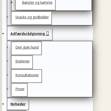
Børster og kamme
Snacks og godbidder
Adfærdsrådgivning
Den gule hund
Enetimer
Konsultationer
Priser
Nyheder