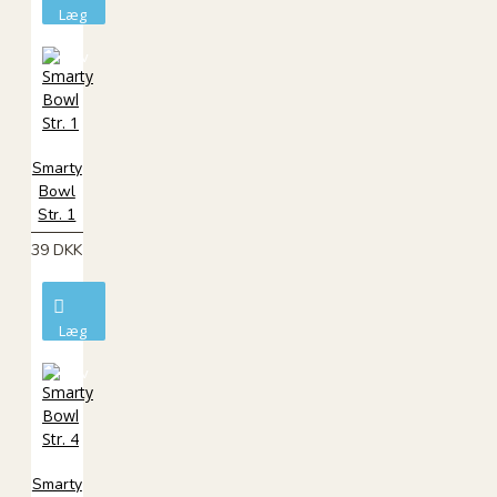
Læg
i
kurv
Smarty
Bowl
Str. 1
39 DKK
Læg
i
kurv
Smarty