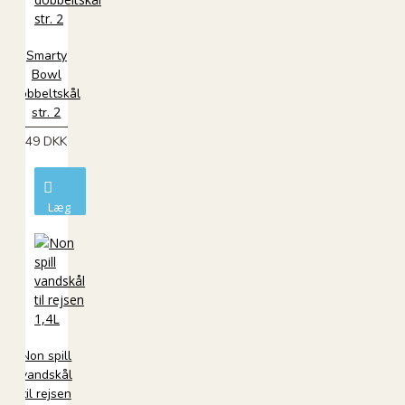
Smarty
Bowl
dobbeltskål
str. 2
49 DKK
Læg
i
kurv
Non spill
vandskål
til rejsen