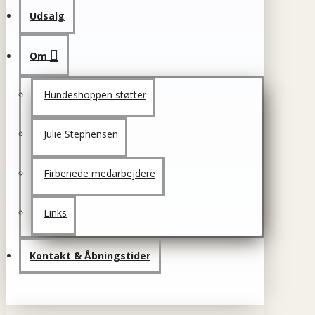
Udsalg
Om
Hundeshoppen støtter
Julie Stephensen
Firbenede medarbejdere
Links
Kontakt & Åbningstider