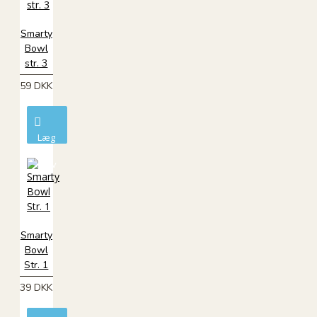
Smarty
Bowl
str. 3
59 DKK
Læg
i
kurv
Smarty
Bowl
Str. 1
39 DKK