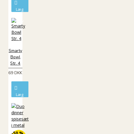
Læg
i
kurv
Smarty
Bowl
Str. 4
69 DKK
Læg
i
kurv
-50 %