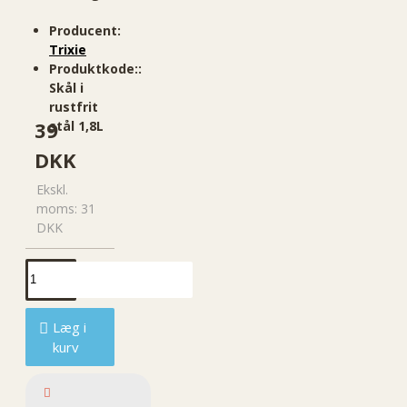
Producent:
Trixie
Produktkode::
Skål i
rustfrit
39
stål 1,8L
DKK
Ekskl.
moms: 31
DKK
Læg i
kurv