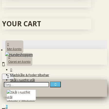
YOUR CART
Min konto
Opret en konto
Madskåle & Foder tilbehør
Skål i rustfrit stål
0 vare(r) - 0 DKK
0