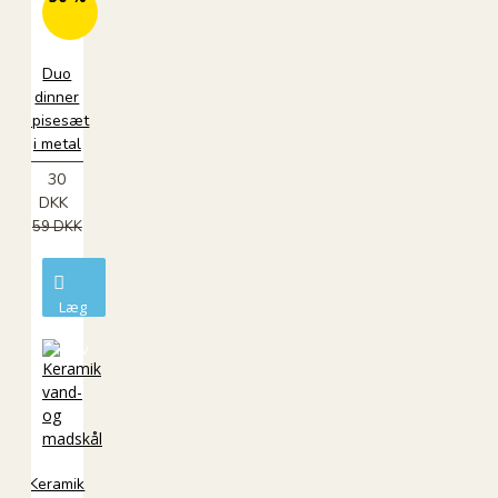
Duo
dinner
spisesæt
i metal
30
DKK
59 DKK
Læg
i
kurv
Keramik