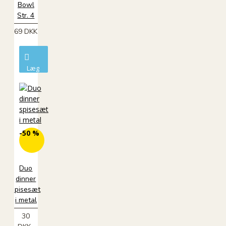
Bowl
Str. 4
69 DKK
Læg
i
kurv
-50 %
Duo
dinner
spisesæt
i metal
30