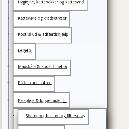
Hygiejne, kattebakker og kattesand
Kattedøre og kradsetræer
Kostilskud & adfærdshjælp
Legetøj
Madskåle & Foder tilbehør
På tur med katten
Pelspleje & loppemidler
Shampoo, balsam og filterspray