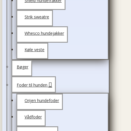
Shield hundefrakker
Strik sweatre
Whesco hundejakker
Køle veste
Bøger
Foder til hunden
Orijen hundefoder
Vådfoder