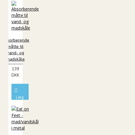
kurv
Absorberende
måtte til
vand- og
madskåle
139
DKK
Læg
i
kurv