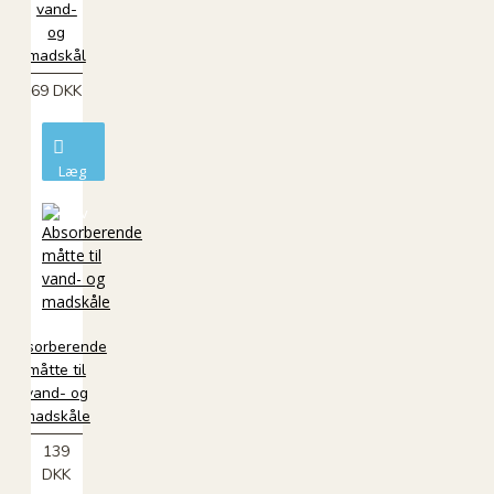
vand-
og
madskål
69 DKK
Læg
i
kurv
Absorberende
måtte til
vand- og
madskåle
139
DKK