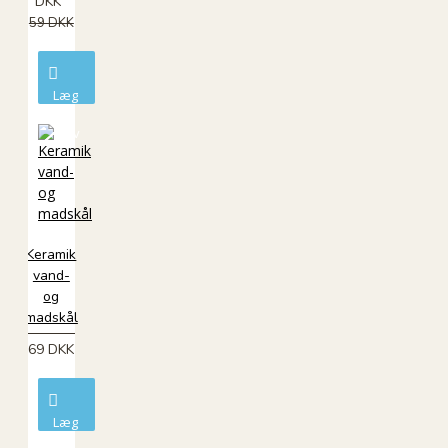
DKK
59 DKK
Læg
i
kurv
Keramik
vand-
og
madskål
69 DKK
Læg
i