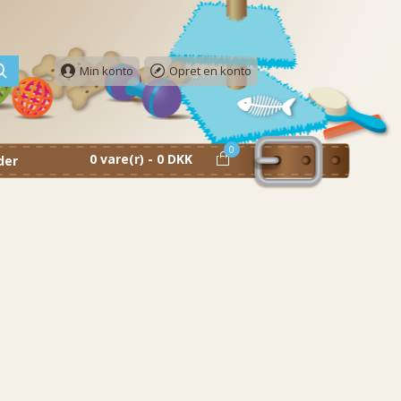
Min konto
Opret en konto
0
0 vare(r) - 0 DKK
der