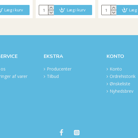
Læg i kurv
Læg i kurv
Læg 
ERVICE
EKSTRA
KONTO
 os
Producenter
Konto
inger af varer
Tilbud
Ordrehistorik
Ønskeliste
Nyhedsbrev