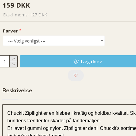
159 DKK
Ekskl. moms: 127 DKK
Farver
Læg i kurv
Beskrivelse
Chuckit Zipflight er en frisbee i kraftig og holdbar kvalitet. S
hundens tænder for skader på tandemaljen.
Er lavet i gummi og nylon. Zipflight er den i Chuckit's sortime
frisbee'er der flyver længst.