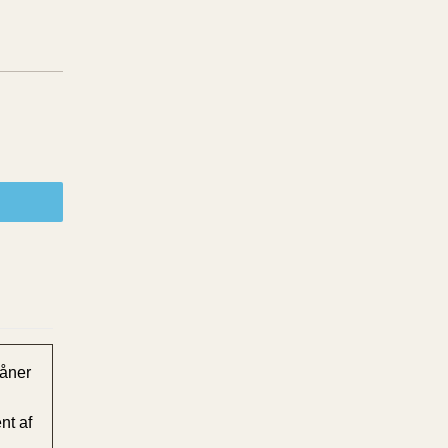
kåner
nt af