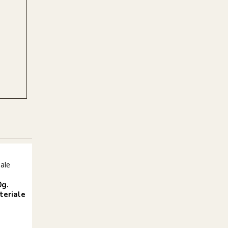
g.
Rogz pop upz - orange
Rogz pop upz - rød -
teriale
Det perfekte
Det perfekte
vandlegetøj
vandlegetøj
99 DKK
99 DKK