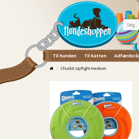
Til hunden
Til Katten
Adfærdsrå
Chuckit zipflight medium