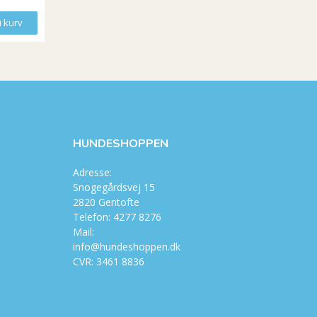
i kurv
Læg i kurv
Læg i kurv
HUNDESHOPPEN
Adresse:
Snogegårdsvej 15
2820 Gentofte
Telefon: 4277 8276
Mail:
info@hundeshoppen.dk
CVR: 3461 8836