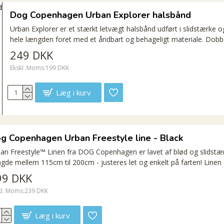
Dog Copenhagen Urban Explorer halsbånd
Urban Explorer er et stærkt letvægt halsbånd udført i slidstærke o
hele længden foret med et åndbart og behageligt materiale. Dobbelt
249 DKK
Ekskl. Moms:199 DKK
Læg i kurv
g Copenhagen Urban Freestyle line - Black
an Freestyle™ Linen fra DOG Copenhagen er lavet af blød og slidstærk
gde mellem 115cm til 200cm - justeres let og enkelt på farten! Linen 
99 DKK
kl. Moms:239 DKK
Læg i kurv