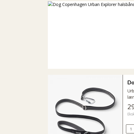
Do
Urb
læn
2
Eks