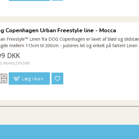
g Copenhagen Urban Freestyle line - Mocca
an Freestyle™ Linen fra DOG Copenhagen er lavet af blød og slidstærk
gde mellem 115cm til 200cm - justeres let og enkelt på farten! Linen 
99 DKK
kl. Moms:239 DKK
Læg i kurv