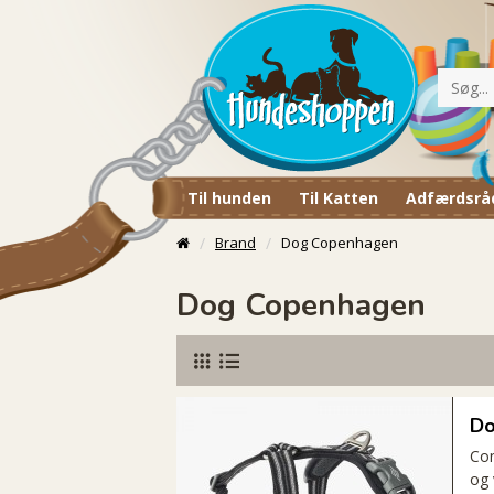
Til hunden
Til Katten
Adfærdsrå
Brand
Dog Copenhagen
Dog Copenhagen
Do
Com
og 