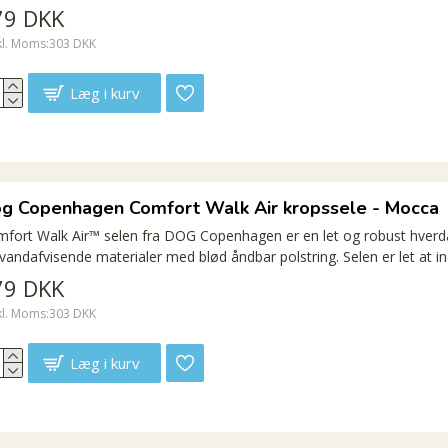
79 DKK
kl. Moms:303 DKK
Læg i kurv
g Copenhagen Comfort Walk Air kropssele - Mocca
fort Walk Air™ selen fra DOG Copenhagen er en let og robust hverd
vandafvisende materialer med blød åndbar polstring. Selen er let at ind
79 DKK
kl. Moms:303 DKK
Læg i kurv