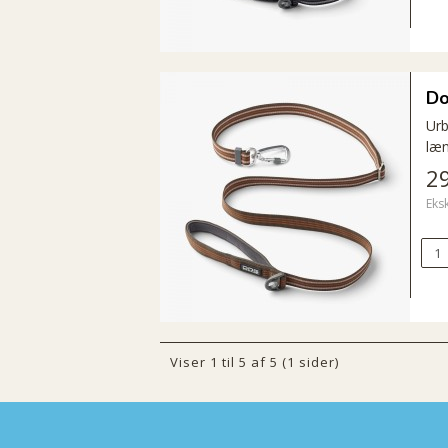
Do
Urb
læn
2
Eks
Viser 1 til 5 af 5 (1 sider)