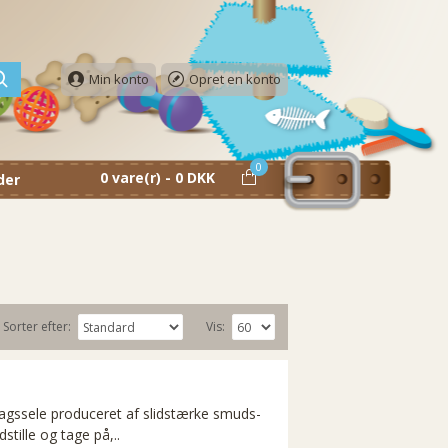
Min konto
Opret en konto
0
0 vare(r) - 0 DKK
der
Sorter efter:
Vis:
agssele produceret af slidstærke smuds-
stille og tage på,..