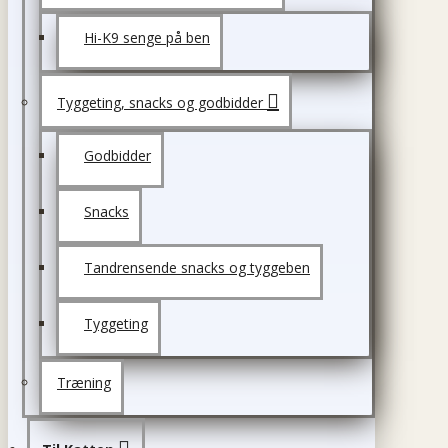
Hi-K9 senge på ben
Tyggeting, snacks og godbidder
Godbidder
Snacks
Tandrensende snacks og tyggeben
Tyggeting
Træning