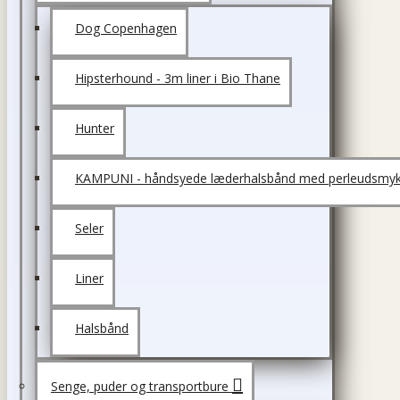
Dog Copenhagen
Hipsterhound - 3m liner i Bio Thane
Hunter
KAMPUNI - håndsyede læderhalsbånd med perleudsmyk
Seler
Liner
Halsbånd
Senge, puder og transportbure