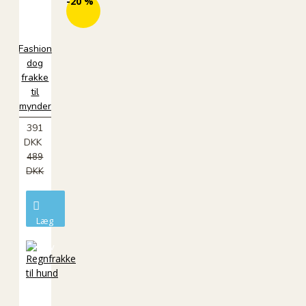
-20 %
Fashion
dog
frakke
til
mynder
391
DKK
489
DKK
Læg
i
kurv
ØKO