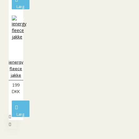
Læg
i
kurv
ØKO
ienergy
fleece
jakke
199
DKK
Læg
i
kurv