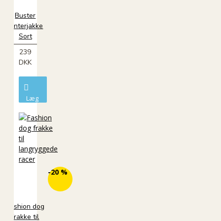
Buster
Vinterjakke
Sort
239
DKK
Læg
i
kurv
ØKO
-20 %
Fashion dog
frakke til