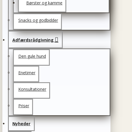
Børster og kamme
Snacks og godbidder
Adfærdsrådgivning
Den gule hund
Enetimer
Konsultationer
Priser
Nyheder