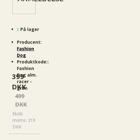
På lager
Producent:
Fashion
Dog
Produktkode::
Fashion
399
Dog alm.
racer -
DKK
grøn
499
DKK
Ekskl.
moms: 319
DKK