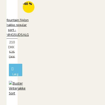
ØKO
-60 %
ggy Mountain Nylon
interfrakke regular
sort -
RYDNINGSUDSALG
210
DKK
525
DKK
Læg
i
kurv
ØKO