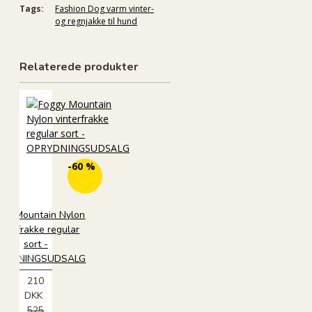
Tags:
Fashion Dog varm vinter-
og regnjakke til hund
Relaterede produkter
ØKO
-60 %
ggy Mountain Nylon
interfrakke regular
sort -
RYDNINGSUDSALG
210
DKK
525