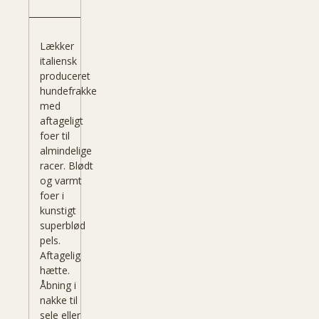
Lækker
italiensk
produceret
hundefrakke
med
aftageligt
foer til
almindelige
racer. Blødt
og varmt
foer i
kunstigt
superblød
pels.
Aftagelig
hætte.
Åbning i
nakke til
sele eller