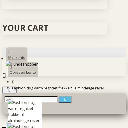
YOUR CART
Min konto
Opret en konto
Fashion dog varm regntæt frakke til almindelige racer
0 vare(r) - 0 DKK
0