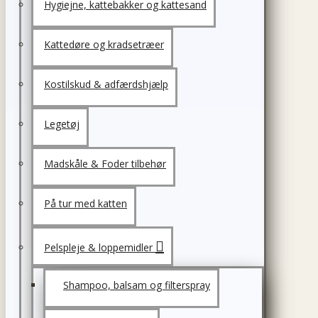
Hygiejne, kattebakker og kattesand
Kattedøre og kradsetræer
Kostilskud & adfærdshjælp
Legetøj
Madskåle & Foder tilbehør
På tur med katten
Pelspleje & loppemidler
Shampoo, balsam og filterspray