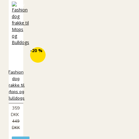
kurv
ØKO
-20 %
Fashion
dog
frakke til
Mops og
Bulldogs
359
DKK
449
DKK