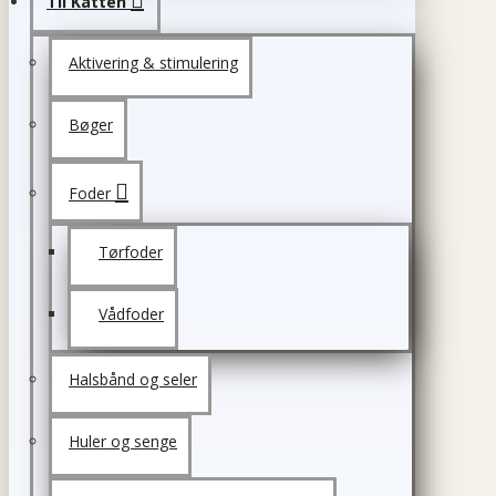
Til Katten
Aktivering & stimulering
Bøger
Foder
Tørfoder
Vådfoder
Halsbånd og seler
Huler og senge