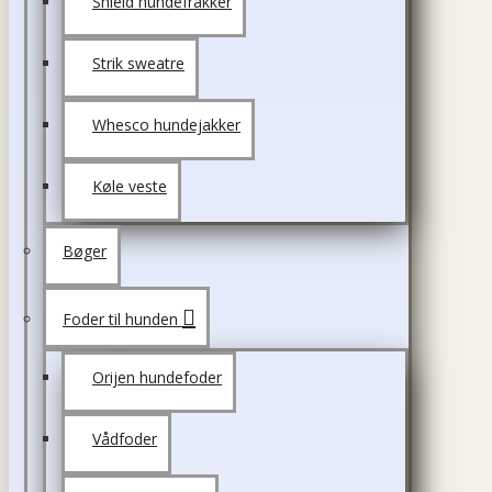
Shield hundefrakker
Strik sweatre
Whesco hundejakker
Køle veste
Bøger
Foder til hunden
Orijen hundefoder
Vådfoder