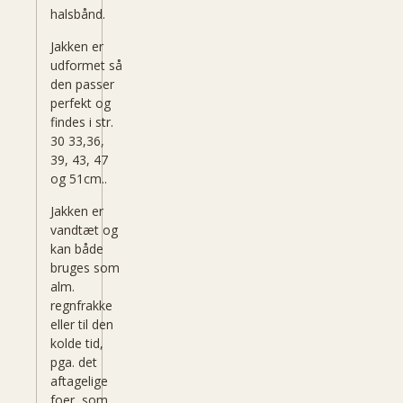
halsbånd.
Jakken er
udformet så
den passer
perfekt og
findes i str.
30 33,36,
39, 43, 47
og 51cm..
Jakken er
vandtæt og
kan både
bruges som
alm.
regnfrakke
eller til den
kolde tid,
pga. det
aftagelige
foer, som