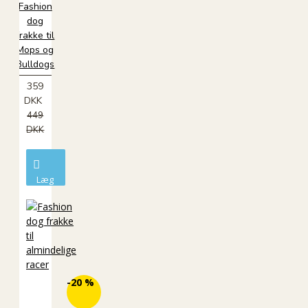
Fashion
dog
frakke til
Mops og
Bulldogs
359
DKK
449
DKK
Læg
i
kurv
ØKO
-20 %