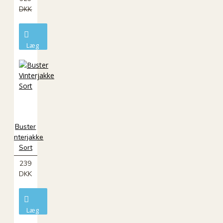
DKK
Læg
i
kurv
ØKO
Buster
Vinterjakke
Sort
239
DKK
Læg
i