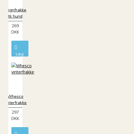
Regnfrakke
til hund
269
DKK
Læg
i
kurv
ØKO
Whesco
vinterfrakke
297
DKK