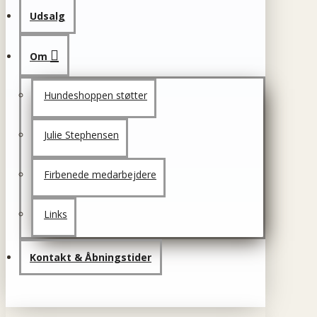
Udsalg
Om
Hundeshoppen støtter
Julie Stephensen
Firbenede medarbejdere
Links
Kontakt & Åbningstider