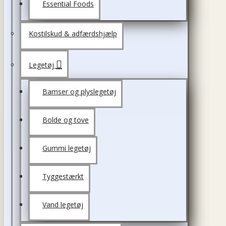
Essential Foods
Kostilskud & adfærdshjælp
Legetøj
Bamser og plyslegetøj
Bolde og tove
Gummi legetøj
Tyggestærkt
Vand legetøj