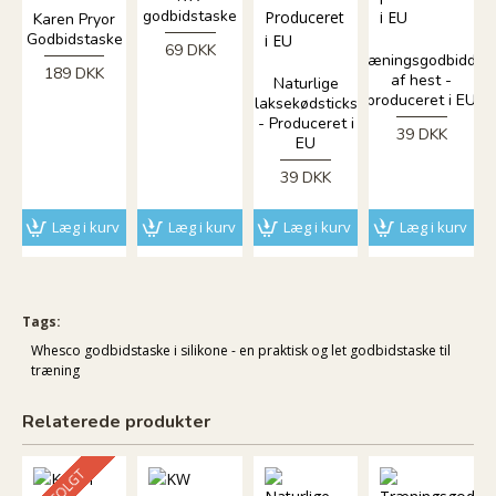
godbidstaske
Karen Pryor
Godbidstaske
69 DKK
Træningsgodbidder
189 DKK
af hest -
Naturlige
produceret i EU
laksekødsticks
- Produceret i
39 DKK
EU
39 DKK
Læg i kurv
Læg i kurv
Læg i kurv
Læg i kurv
Tags:
Whesco godbidstaske i silikone - en praktisk og let godbidstaske til
træning
Relaterede produkter
UDSOLGT