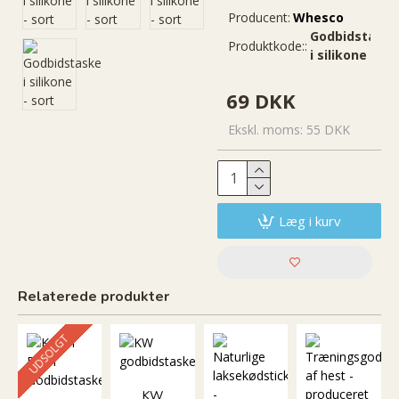
Producent:
Whesco
Godbidstask
Produktkode::
i silikone sort
69 DKK
Ekskl. moms: 55 DKK
Læg i kurv
Relaterede produkter
UDSOLGT
KW