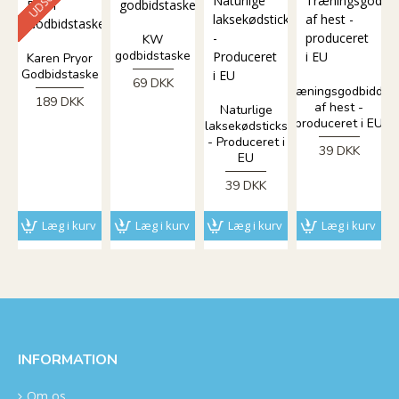
KW
godbidstaske
Karen Pryor
Godbidstaske
69 DKK
Træningsgodbidder
189 DKK
af hest -
Naturlige
produceret i EU
laksekødsticks
- Produceret i
39 DKK
EU
39 DKK
Læg i kurv
Læg i kurv
Læg i kurv
Læg i kurv
INFORMATION
Om os