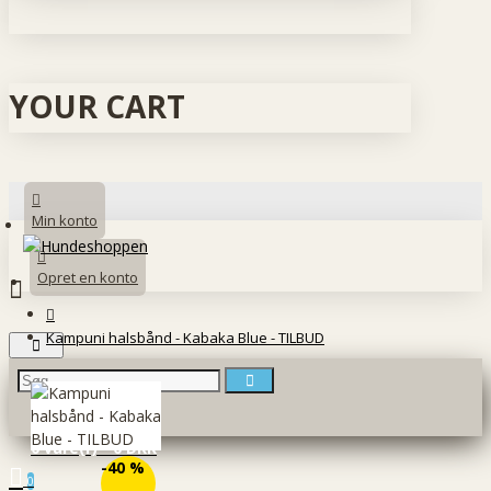
YOUR CART
Min konto
Opret en konto
Kampuni halsbånd - Kabaka Blue - TILBUD
0 vare(r) - 0 DKK
-40 %
0