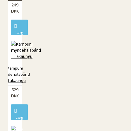
249
DKK
Læg
i
kurv
Kampuni
myndehalsbånd
- Takaungu
529
DKK
Læg
i
kurv