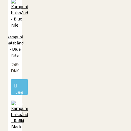
Kampuni
halsbånd
- Blue
Nile
249
DKK
Læg
i
kurv