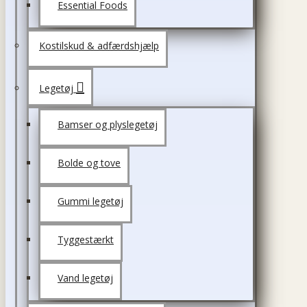
Essential Foods
Kostilskud & adfærdshjælp
Legetøj
Bamser og plyslegetøj
Bolde og tove
Gummi legetøj
Tyggestærkt
Vand legetøj