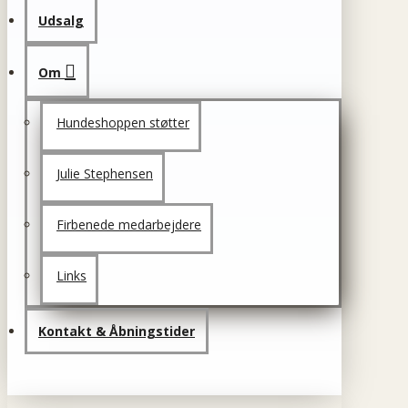
Udsalg
Om
Hundeshoppen støtter
Julie Stephensen
Firbenede medarbejdere
Links
Kontakt & Åbningstider