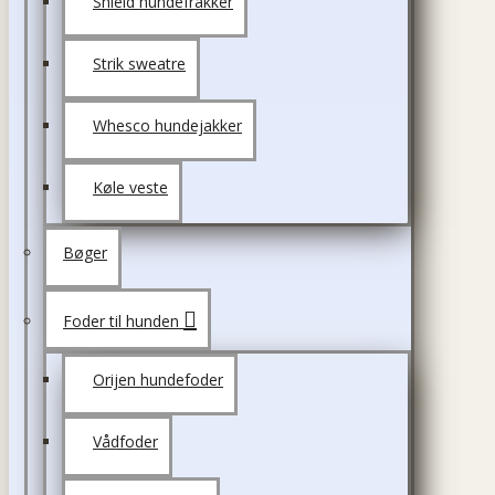
Shield hundefrakker
Strik sweatre
Whesco hundejakker
Køle veste
Bøger
Foder til hunden
Orijen hundefoder
Vådfoder