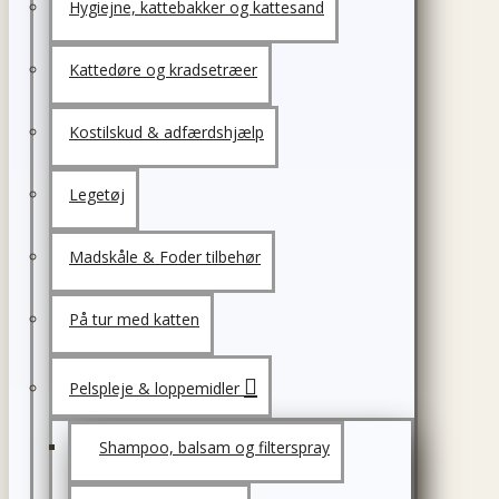
Hygiejne, kattebakker og kattesand
Kattedøre og kradsetræer
Kostilskud & adfærdshjælp
Legetøj
Madskåle & Foder tilbehør
På tur med katten
Pelspleje & loppemidler
Shampoo, balsam og filterspray