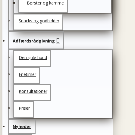
Børster og kamme
Snacks og godbidder
Adfærdsrådgivning
Den gule hund
Enetimer
Konsultationer
Priser
Nyheder