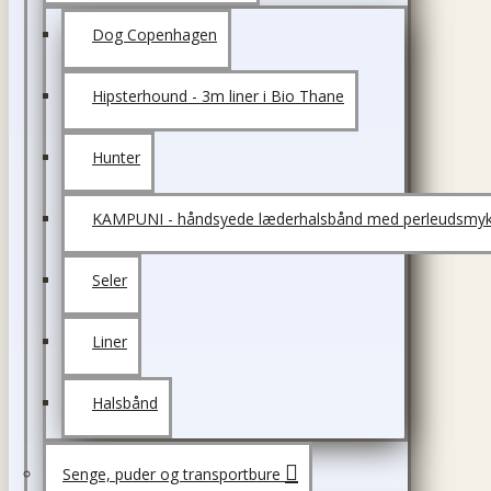
Dog Copenhagen
Hipsterhound - 3m liner i Bio Thane
Hunter
KAMPUNI - håndsyede læderhalsbånd med perleudsmyk
Seler
Liner
Halsbånd
Senge, puder og transportbure