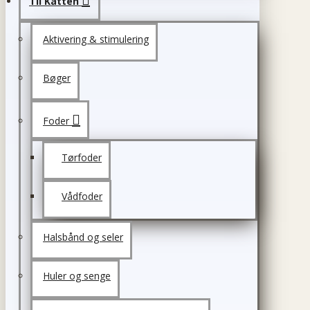
Til Katten
Aktivering & stimulering
Bøger
Foder
Tørfoder
Vådfoder
Halsbånd og seler
Huler og senge