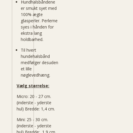
Hundhalsbåndene
er smukt syet med
100% ægte
glasperler. Perlerne
syes i hånden for
ekstra lang
holdbarhed.
Til hvert
hundehalsbånd
medfølger desuden
et lille
nøglevedhæng.
Vælg størrelse:
Micro: 20 - 27 cm.
(inderste - yderste
hul) Bredde: 1,4 cm.
Mini: 25 - 30 cm.
(inderste - yderste
hul) Bredde: 1,9 cm.