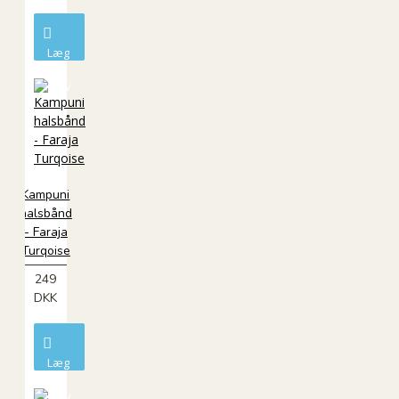
Læg
i
kurv
Kampuni
halsbånd
- Faraja
Turqoise
249
DKK
Læg
i
kurv