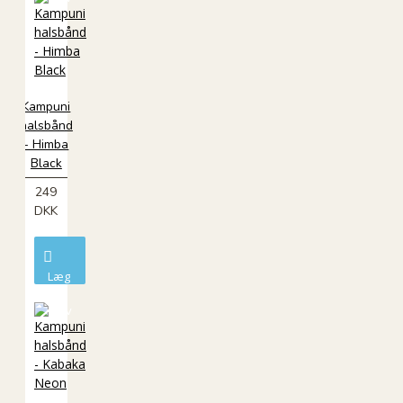
Kampuni
halsbånd
- Himba
Black
249
DKK
Læg
i
kurv