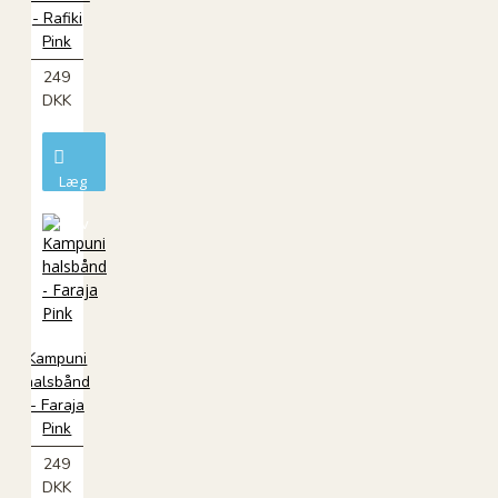
- Rafiki
Pink
249
DKK
Læg
i
kurv
Kampuni
halsbånd
- Faraja
Pink
249
DKK