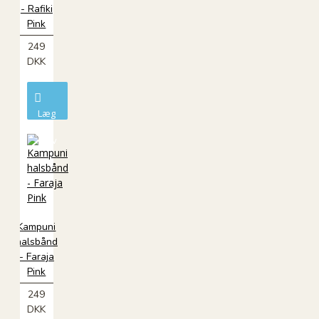
- Rafiki
Pink
249
DKK
Læg
i
kurv
Kampuni
halsbånd
- Faraja
Pink
249
DKK