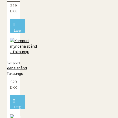
249
DKK
Læg
i
kurv
Kampuni
myndehalsbånd
- Takaungu
529
DKK
Læg
i
kurv