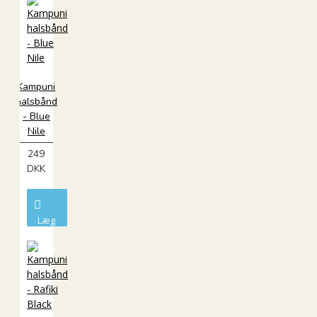
Kampuni
halsbånd
- Blue
Nile
249
DKK
Læg
i
kurv