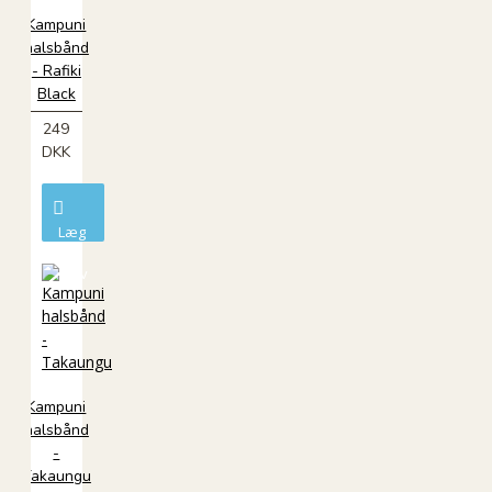
Kampuni
halsbånd
- Rafiki
Black
249
DKK
Læg
i
kurv
Kampuni
halsbånd
-
Takaungu