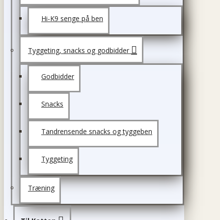
Hi-K9 senge på ben
Tyggeting, snacks og godbidder
Godbidder
Snacks
Tandrensende snacks og tyggeben
Tyggeting
Træning