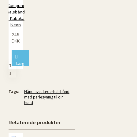
Kampuni
halsbånd
- Kabaka
Neon
249
DKK
Læg
i
kurv
Tags:
Håndlavet læderhalsbånd
med perlesyning til din
hund
Relaterede produkter