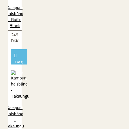
Kampuni
halsbånd
- Rafiki
Black
249
DKK
Læg
i
kurv
Kampuni
halsbånd
-
Takaungu