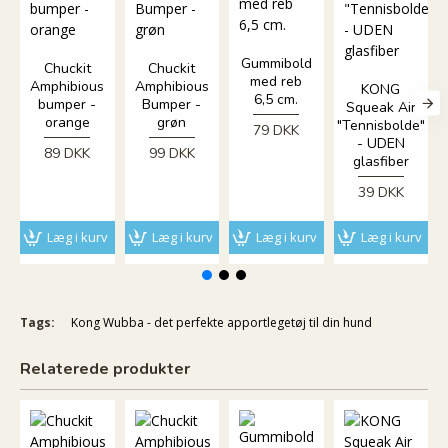
Gummibold
Chuckit
Chuckit
med reb
Amphibious
Amphibious
KONG
6,5 cm.
bumper -
Bumper -
Squeak Air
orange
grøn
"Tennisbolde"
79 DKK
- UDEN
89 DKK
99 DKK
glasfiber
39 DKK
Læg i kurv
Læg i kurv
Læg i kurv
Læg i kurv
Tags:
Kong Wubba - det perfekte apportlegetøj til din hund
Relaterede produkter