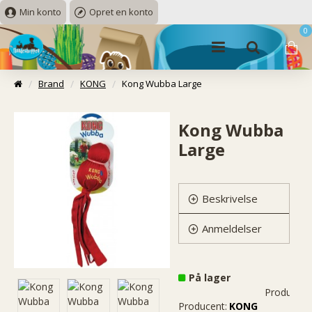
Min konto
Opret en konto
0
Brand
KONG
Kong Wubba Large
Kong Wubba
Large
Beskrivelse
Anmeldelser
På lager
Produktko
Producent:
KONG