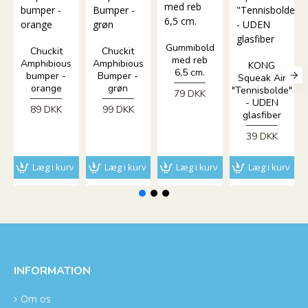
Gummibold
Chuckit
Chuckit
med reb
Amphibious
Amphibious
KONG
6,5 cm.
bumper -
Bumper -
Squeak Air
orange
grøn
"Tennisbolde"
79 DKK
- UDEN
89 DKK
99 DKK
glasfiber
39 DKK
Læg i kurv
Læg i kurv
Læg i kurv
Læg i kurv
INFORMATION
Om os