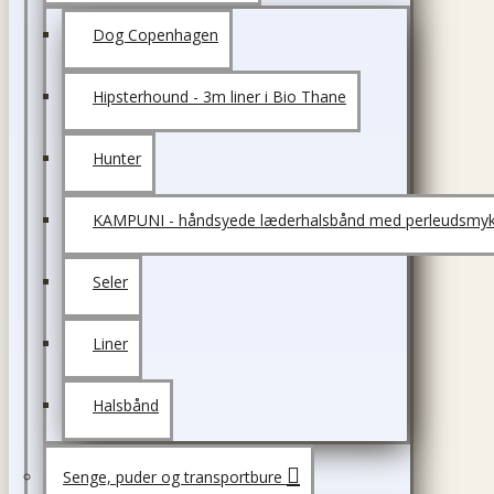
Dog Copenhagen
Hipsterhound - 3m liner i Bio Thane
Hunter
KAMPUNI - håndsyede læderhalsbånd med perleudsmyk
Seler
Liner
Halsbånd
Senge, puder og transportbure