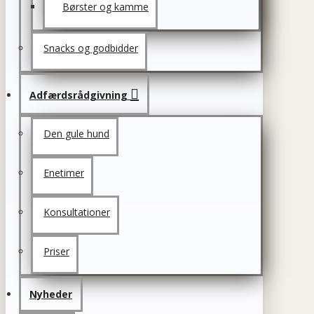
Børster og kamme
Snacks og godbidder
Adfærdsrådgivning
Den gule hund
Enetimer
Konsultationer
Priser
Nyheder