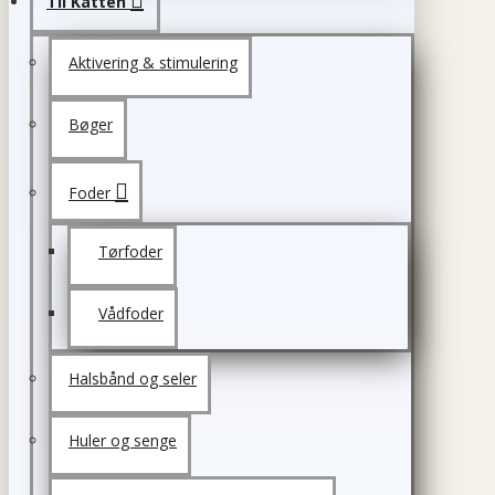
Til Katten
Aktivering & stimulering
Bøger
Foder
Tørfoder
Vådfoder
Halsbånd og seler
Huler og senge