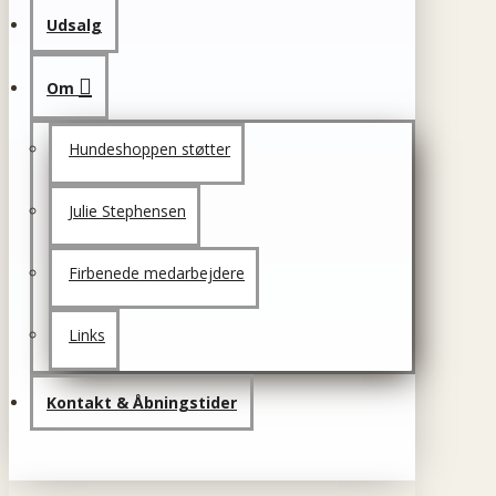
Udsalg
Om
Hundeshoppen støtter
Julie Stephensen
Firbenede medarbejdere
Links
Kontakt & Åbningstider