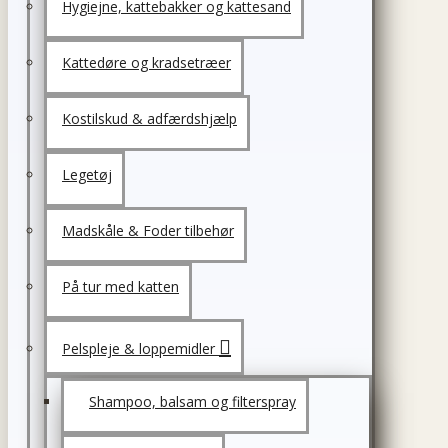
Hygiejne, kattebakker og kattesand
Kattedøre og kradsetræer
Kostilskud & adfærdshjælp
Legetøj
Madskåle & Foder tilbehør
På tur med katten
Pelspleje & loppemidler
Shampoo, balsam og filterspray