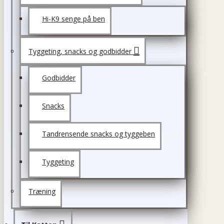
Hi-K9 senge på ben
Tyggeting, snacks og godbidder
Godbidder
Snacks
Tandrensende snacks og tyggeben
Tyggeting
Træning