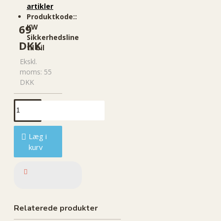
artikler
Produktkode::
69
KW
Sikkerhedsline
DKK
til bil
Ekskl.
moms: 55
DKK
Læg i
kurv
Relaterede produkter