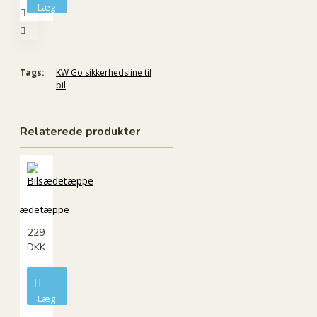
Læg
i
kurv
Tags:
KW Go sikkerhedsline til
bil
Relaterede produkter
Bilsædetæppe
229
DKK
Læg
i