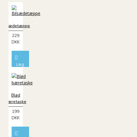
Bilsædetæppe
229
DKK
Læg
i
kurv
Blød
bæretaske
199
DKK