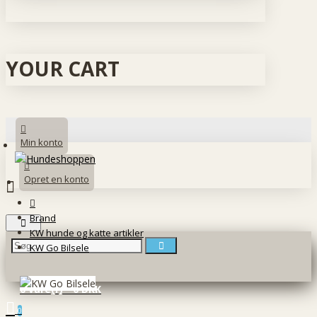
YOUR CART
Min konto
Opret en konto
Brand
KW hunde og katte artikler
KW Go Bilsele
0 vare(r) - 0 DKK
0