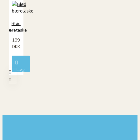
kurv
Blød
bæretaske
199
DKK
Læg
i
kurv