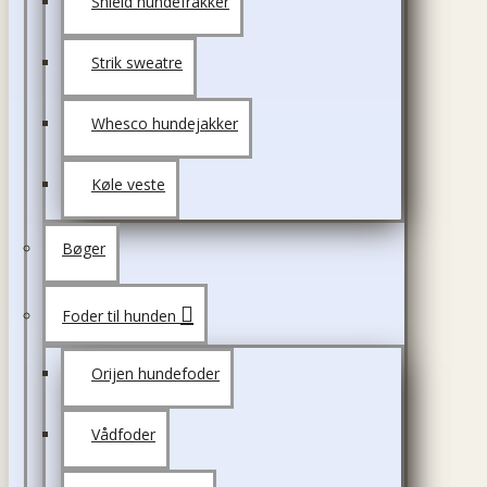
Shield hundefrakker
Strik sweatre
Whesco hundejakker
Køle veste
Bøger
Foder til hunden
Orijen hundefoder
Vådfoder