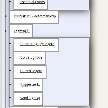
Essential Foods
Kostilskud & adfærdshjælp
Legetøj
Bamser og plyslegetøj
Bolde og tove
Gummi legetøj
Tyggestærkt
Vand legetøj