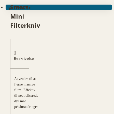
Smart
Ingen produkter
Mini
Filterkniv
Beskrivelse
Anvendes til at
fjerne massive
filtre. Effektiv
til neutraliserede
dyr med
pelsforandringer.