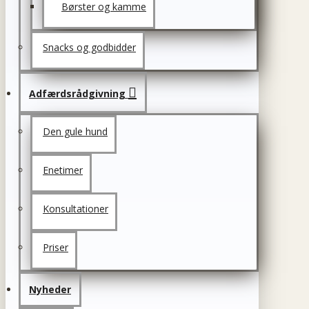
Børster og kamme
Snacks og godbidder
Adfærdsrådgivning
Den gule hund
Enetimer
Konsultationer
Priser
Nyheder