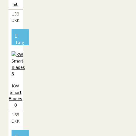
ml.
139
DKK
Læg
i
kurv
KW
Smart
Blades
8
159
DKK