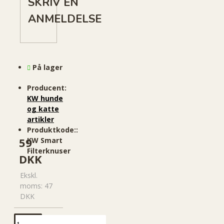
SKRIV EN
ANMELDELSE
På lager
Producent:
KW hunde
og katte
artikler
Produktkode::
59
KW Smart
Filterknuser
DKK
Ekskl.
moms: 47
DKK