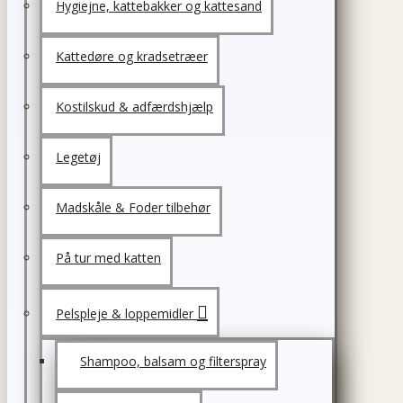
Hygiejne, kattebakker og kattesand
Kattedøre og kradsetræer
Kostilskud & adfærdshjælp
Legetøj
Madskåle & Foder tilbehør
På tur med katten
Pelspleje & loppemidler
Shampoo, balsam og filterspray