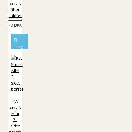
Smart
filter
splitter
79 DKK
Læg
i
kurv
KW
Smart
Mini
2-
sidet