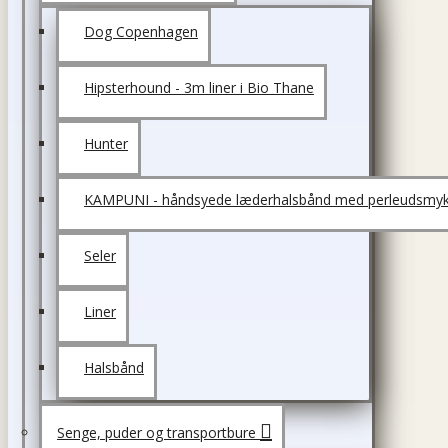
Dog Copenhagen
Hipsterhound - 3m liner i Bio Thane
Hunter
KAMPUNI - håndsyede læderhalsbånd med perleudsmyk
Seler
Liner
Halsbånd
Senge, puder og transportbure