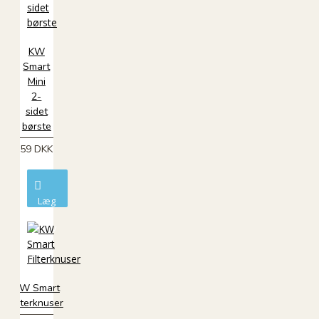
KW
Smart
Mini
2-
sidet
børste
59 DKK
Læg
i
kurv
KW Smart
Filterknuser