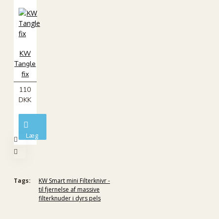
i
kurv
KW
Tangle
fix
110
DKK
Læg
i
kurv
Tags:
KW Smart mini Filterknivr -
til fjernelse af massive
filterknuder i dyrs pels