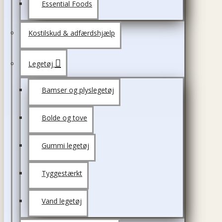
Essential Foods
Kostilskud & adfærdshjælp
Legetøj
Bamser og plyslegetøj
Bolde og tove
Gummi legetøj
Tyggestærkt
Vand legetøj