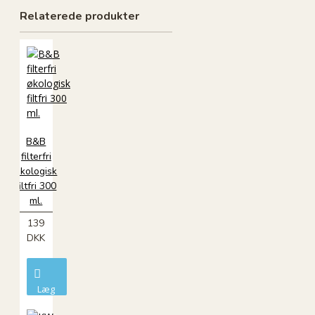
Relaterede produkter
B&B
filterfri
økologisk
filtfri 300
ml.
139
DKK
Læg
i