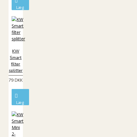
Læg
i
kurv
KW
Smart
filter
splitter
79 DKK
Læg
i
kurv