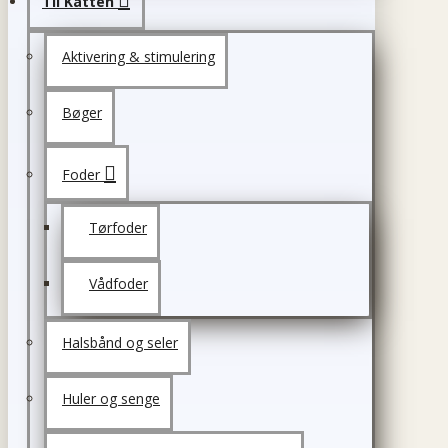
Til Katten
Aktivering & stimulering
Bøger
Foder
Tørfoder
Vådfoder
Halsbånd og seler
Huler og senge