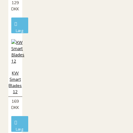
129
DKK
Læg
i
kurv
KW
Smart
Blades
12
169
DKK
Læg