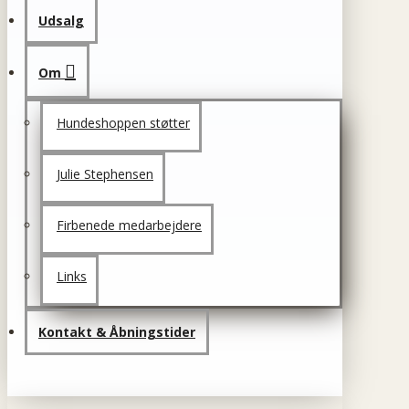
Udsalg
Om
Hundeshoppen støtter
Julie Stephensen
Firbenede medarbejdere
Links
Kontakt & Åbningstider