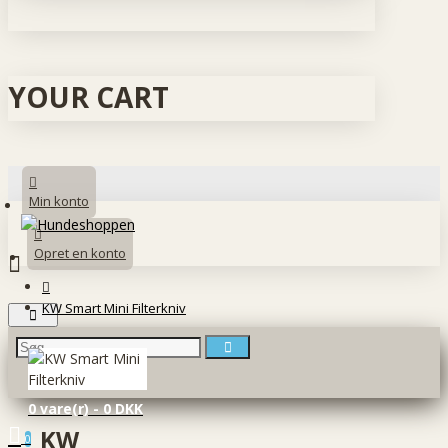
YOUR CART
Min konto
Opret en konto
KW Smart Mini Filterkniv
0 vare(r) - 0 DKK
KW
0