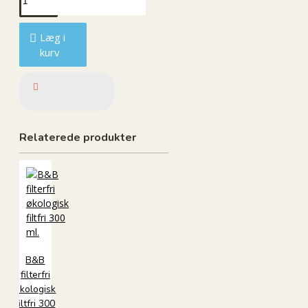
Læg i
kurv
Relaterede produkter
B&B
filterfri
økologisk
filtfri 300