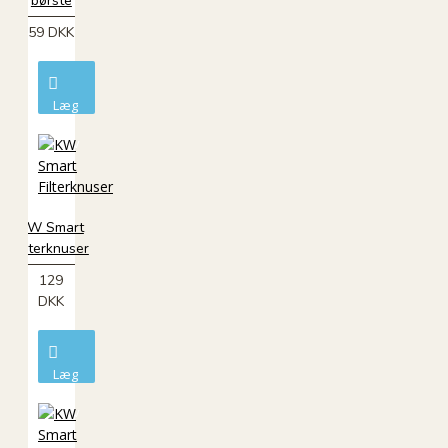
børste
59 DKK
Læg
i
kurv
KW Smart
Filterknuser
129
DKK
Læg
i
kurv