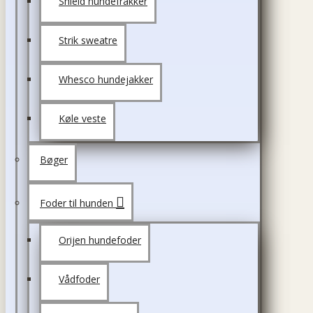
Shield hundefrakker
Strik sweatre
Whesco hundejakker
Køle veste
Bøger
Foder til hunden
Orijen hundefoder
Vådfoder