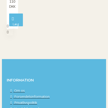
110
DKK
Læg
i
kurv
INFORMATION
Om os
Forsendelsinformation
Privatlivspolitik