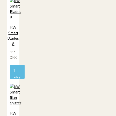
kurv
KW
Smart
Blades
8
159
DKK
Læg
i
kurv
KW