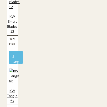
KW
Smart
Blades
12
169
DKK
Læg
i
kurv
KW
Tangle
fix