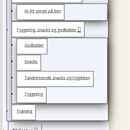
Hi-K9 senge på ben
Tyggeting, snacks og godbidder
Godbidder
Snacks
Tandrensende snacks og tyggeben
Tyggeting
Træning