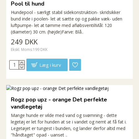
Pool til hund
Hundepool - særligt stabil sidekonstruktion- skridsikker
bund inde i poolen- let at sætte op og pakke væk- uden
luftpumpe- let at tømme med afløbsventilMål: 120
(diameter) 30 cm. (højde)Farve: Blå..
249 DKK
Ekskl. Moms:199 DKK
Læg i kurv
Rogz pop upz - orange Det perfekte
vandlegetøj
Mange hunde er vilde med vand og svømning - dette
legetøj er let for hunden at se i vandet og nemt at få fat i.
Legetøjet er tungest i bunden, og lander derfor altid med
"håndtaget" opad - uanset ..