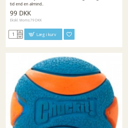
tid end en almind..
99 DKK
Ekskl. Moms:79 DKK
Læg i kurv