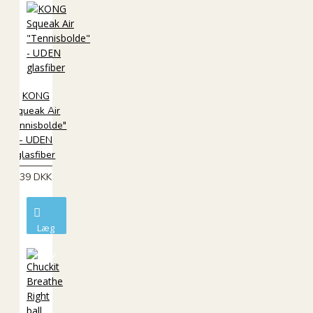
kurv
KONG
Squeak Air
"Tennisbolde"
- UDEN
glasfiber
39 DKK
Læg
i
kurv