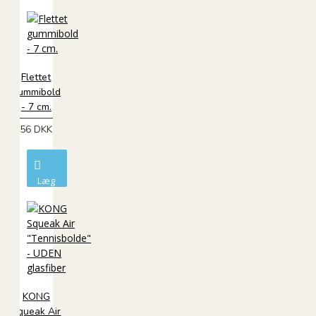
i
kurv
Flettet
gummibold
- 7 cm.
56 DKK
Læg
i
kurv
KONG
Squeak Air