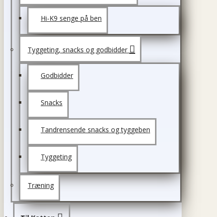
Hi-K9 senge på ben
Tyggeting, snacks og godbidder
Godbidder
Snacks
Tandrensende snacks og tyggeben
Tyggeting
Træning