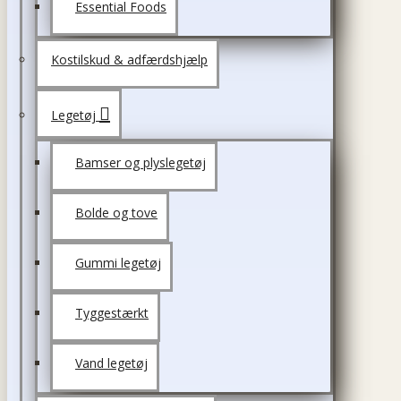
Essential Foods
Kostilskud & adfærdshjælp
Legetøj
Bamser og plyslegetøj
Bolde og tove
Gummi legetøj
Tyggestærkt
Vand legetøj