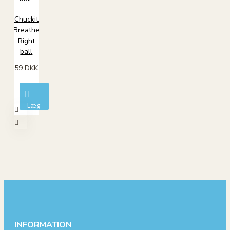
Chuckit
Breathe
Right
ball
59 DKK
Læg
i
kurv
INFORMATION