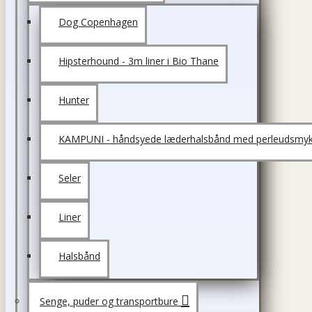
Dog Copenhagen
Hipsterhound - 3m liner i Bio Thane
Hunter
KAMPUNI - håndsyede læderhalsbånd med perleudsmyk
Seler
Liner
Halsbånd
Senge, puder og transportbure