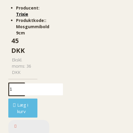
Producent:
Trixie
Produktkode::
Mosgummibold
9cm
45
DKK
Ekskl.
moms: 36
DKK
Læg i
kurv