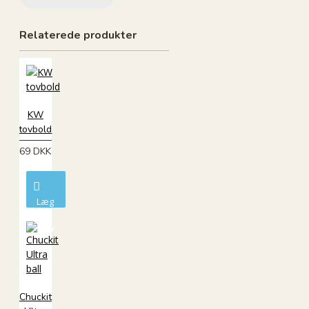
Relaterede produkter
KW
tovbold
69 DKK
Læg
i
kurv
Chuckit