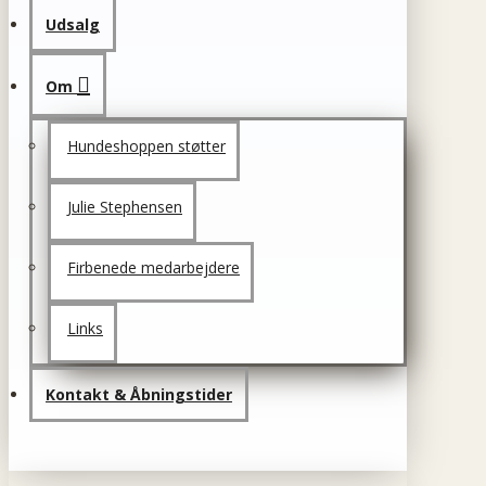
Udsalg
Om
Hundeshoppen støtter
Julie Stephensen
Firbenede medarbejdere
Links
Kontakt & Åbningstider