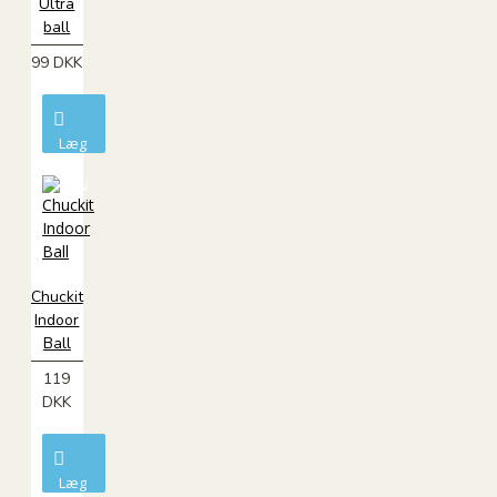
Ultra
ball
99 DKK
Læg
i
kurv
Chuckit
Indoor
Ball
119
DKK
Læg