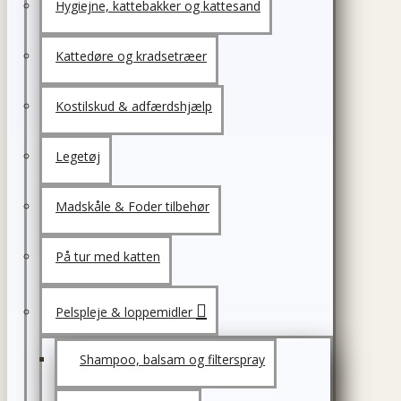
Hygiejne, kattebakker og kattesand
Kattedøre og kradsetræer
Kostilskud & adfærdshjælp
Legetøj
Madskåle & Foder tilbehør
På tur med katten
Pelspleje & loppemidler
Shampoo, balsam og filterspray