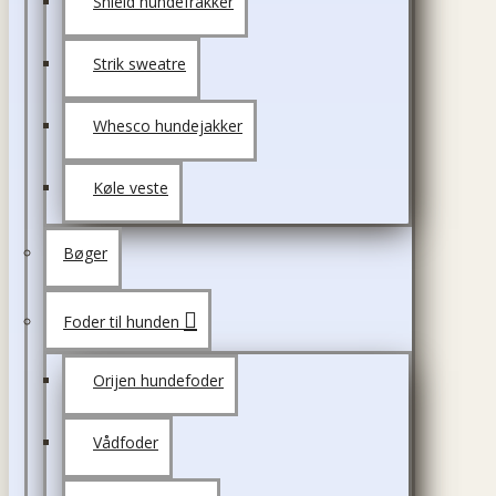
Shield hundefrakker
Strik sweatre
Whesco hundejakker
Køle veste
Bøger
Foder til hunden
Orijen hundefoder
Vådfoder