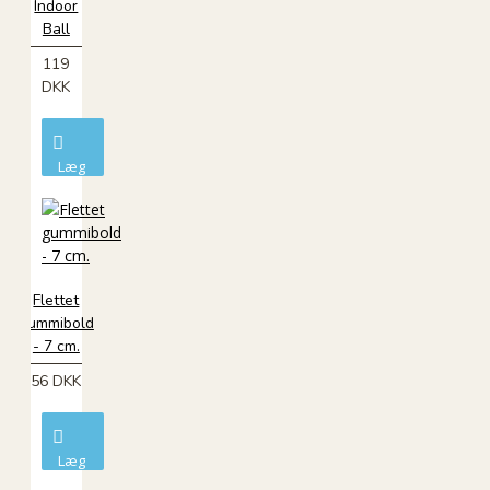
Indoor
Ball
119
DKK
Læg
i
kurv
Flettet
gummibold
- 7 cm.
56 DKK
Læg
i