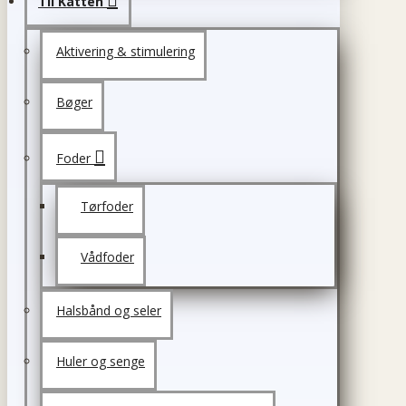
Til Katten
Aktivering & stimulering
Bøger
Foder
Tørfoder
Vådfoder
Halsbånd og seler
Huler og senge