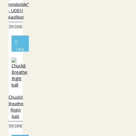
"Tennisbolde"
- UDEN
glasfiber
39 DKK
Læg
i
kurv
Chuckit
Breathe
Right
ball
59 DKK