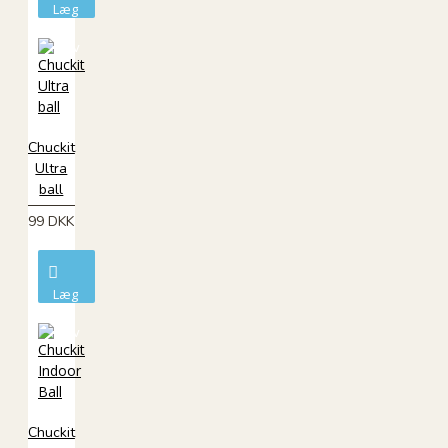
Læg
i
kurv
Chuckit
Ultra
ball
99 DKK
Læg
i
kurv
Chuckit