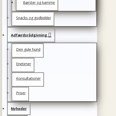
Børster og kamme
Snacks og godbidder
Adfærdsrådgivning
Den gule hund
Enetimer
Konsultationer
Priser
Nyheder