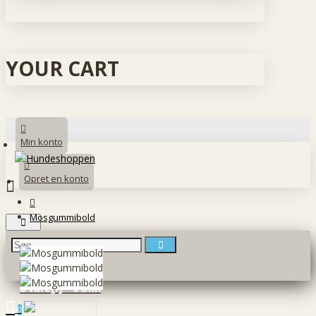
YOUR CART
Min konto
Opret en konto
Mosgummibold
0 vare(r) - 0 DKK
0