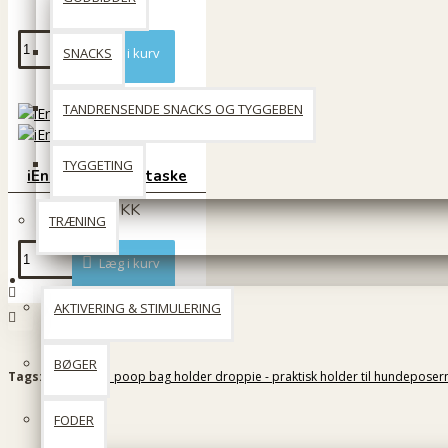
69 DKK
SNACKS
Læg i kurv
TANDRENSENDE SNACKS OG TYGGEBEN
TYGGETING
iEnergy godbidstaske
199 DKK
TRÆNING
Læg i kurv
Til Katten
AKTIVERING & STIMULERING
BØGER
Tags:
Flamingo poop bag holder droppie - praktisk holder til hundeposer
FODER