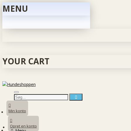
MENU
YOUR CART
Min konto
Opret en konto
Menu