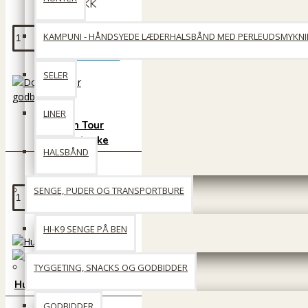
100 DKK
KAMPUNI - HÅNDSYEDE LÆDERHALSBÅND MED PERLEUDSMYKN
Læg i kurv
SELER
LINER
Dog on Tour
godbidstaske
HALSBÅND
49 DKK
SENGE, PUDER OG TRANSPORTBURE
Læg i kurv
HI-K9 SENGE PÅ BEN
TYGGETING, SNACKS OG GODBIDDER
Hunter Hilo poseholder
GODBIDDER