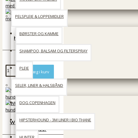
PELSPLEJE & LOPPEMIDLER
Ekstra tykke
BØRSTER OG KAMME
hundeposer med
håndtag
SHAMPOO, BALSAM OG FILTERSPRAY
28 DKK
PLEJE
Læg i kurv
SELER, LINER & HALSBÅND
DOG COPENHAGEN
HIPSTERHOUND - 3M LINER I BIO THANE
Whesco Eco Venlige
hundeposer
HUNTER