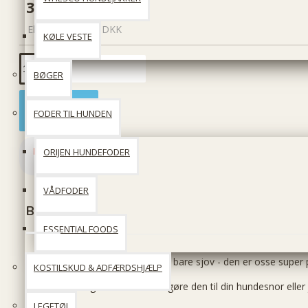
39 DKK
Ekskl. moms: 31 DKK
KØLE VESTE
BØGER
Læg i kurv
FODER TIL HUNDEN
ORIJEN HUNDEFODER
VÅDFODER
Beskrivelse
ESSENTIAL FOODS
Denne hundepose holder er ikke bare sjov - den er osse super pr
KOSTILSKUD & ADFÆRDSHJÆLP
Karabinhagen gør det let at fastgøre den til din hundesnor eller 
LEGETØJ