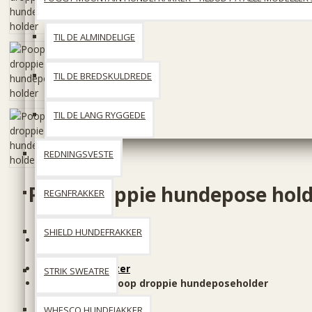
TIL DE ALMINDELIGE
TIL DE BREDSKULDREDE
TIL DE LANG RYGGEDE
REDNINGSVESTE
Poop droppie hundepose hol
REGNFRAKKER
SHIELD HUNDEFRAKKER
På lager
Producent:
Hunter
STRIK SWEATRE
Produktkode::
Poop droppie hundeposeholder
WHESCO HUNDEJAKKER