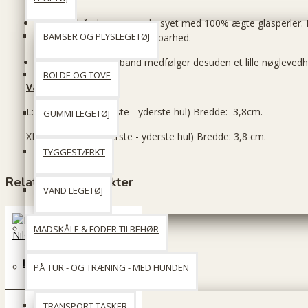
Hundhalsbåndene er smukt syet med 100% ægte glasperler. P
BAMSER OG PLYSLEGETØJ
hånden for ekstra lang holdbarhed.
Til hvert hundehalsbånd medfølger desuden et lille nøgleved
BOLDE OG TOVE
Vælg størrelse:
L:: 46 – 53 cm (inderste - yderste hul) Bredde: 3,8cm.
GUMMI LEGETØJ
XL: 53 - 64 cm. (inderste - yderste hul) Bredde: 3,8 cm.
TYGGESTÆRKT
Relaterede produkter
VAND LEGETØJ
MADSKÅLE & FODER TILBEHØR
Kampuni halsbånd -
PÅ TUR - OG TRÆNING - MED HUNDEN
Blue Nile
249 DKK
TRANSPORT TASKER