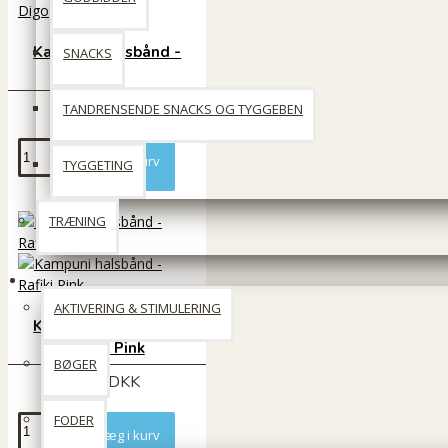
Kampuni halsbånd -
SNACKS
Digo
249 DKK
TANDRENSENDE SNACKS OG TYGGEBEN
Læg i kurv
TYGGETING
TRÆNING
Til Katten
AKTIVERING & STIMULERING
Kampuni halsbånd -
Rafiki Pink
BØGER
249 DKK
FODER
Læg i kurv