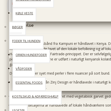
KØLE VESTE
Beskrivelse
BØGER
FODER TIL HUNDEN
Disse fantastiske halsbånd fra Kampuni er håndlavet i Kenya. D
kvalitet og udelukkende lavet af den lokale befolkning og af loka
Halsbåndet er lavet efter Fairtrade-princippet. Der er selvfølgeli
ORIJEN HUNDEFODER
perlearbejdet. Halsbåndene er udført i naturligt kenyansk kolæ
garvet.
VÅDFODER
Dette halsbånd er syet med perler i flere nuancer på sort bund.
Alle hundhalsbånd från Zinj Design er håndlavede i naturligt
ESSENTIAL FOODS
er vegetabiisk garvet.
Indersiden af halsbåndet er foret med vegetabiisk garvet ged
KOSTILSKUD & ADFÆRDSHJÆLP
Messingsdetaljerna är håndlavede af lokale håndværkere s
LEGETØJ
messing.