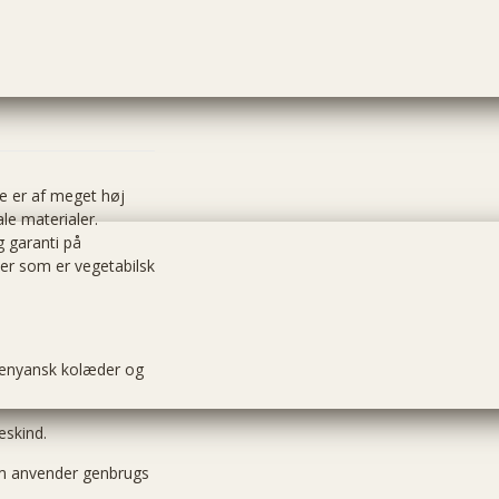
e er af meget høj
le materialer.
g garanti på
der som er vegetabilsk
 kenyansk kolæder og
eskind.
om anvender genbrugs