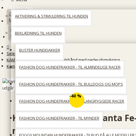
Til hunden
AKTIVERING & STIMULERING TIL HUNDEN
Min konto
BEKLÆDNING TIL HUNDEN
Opret en konto
BUSTER HUNDEJAKKER
Seler, Liner & Halsbånd
KAMPUNI - håndsyede læderhalsbånd med perleudsmykning
Kampuni halsbånd - Santa Fe- mønster udgår
FASHION DOG HUNDEFRAKKER - TIL ALMINDELIGE RACER
FASHION DOG HUNDEFRAKKER - TIL BULLDOGS OG MOPS
-40 %
FASHION DOG HUNDEFRAKKER - TIL LANGRYGGEDE RACER
Kampuni halsbånd - Santa Fe
FASHION DOG HUNDEFRAKKER - TIL MYNDER
mønster udgår
FOGGY MOUNTAIN HUNDEFRAKKER - TILBUD PÅ ALLE MODELLER 