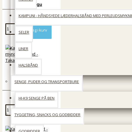
Takaungu
249 DKK
KAMPUNI - HÅNDSYEDE LÆDERHALSBÅND MED PERLEUDSMYKN
Læg i kurv
SELER
LINER
HALSBÅND
Kampuni
myndehalsbånd -
SENGE, PUDER OG TRANSPORTBURE
Takaungu
529 DKK
HI-K9 SENGE PÅ BEN
Læg i kurv
TYGGETING, SNACKS OG GODBIDDER
GODBIDDER