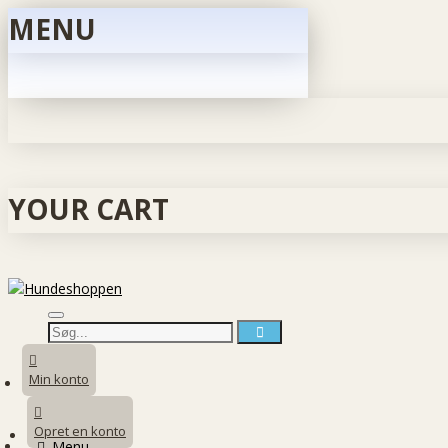
MENU
YOUR CART
Min konto
Opret en konto
Menu