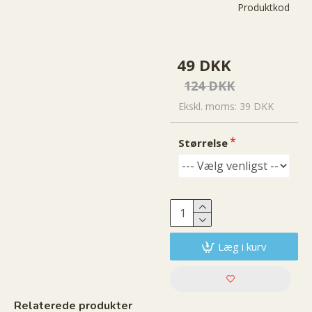
Produktkode::
e
b
49 DKK
124 DKK
Ekskl. moms: 39 DKK
Størrelse
Læg i kurv
Relaterede produkter