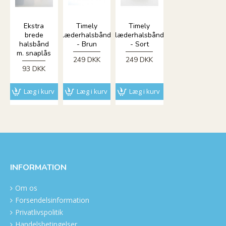
Ekstra
Timely
Timely
brede
læderhalsbånd
læderhalsbånd
halsbånd
- Brun
- Sort
m. snaplås
249 DKK
249 DKK
93 DKK
Læg i kurv
Læg i kurv
Læg i kurv
INFORMATION
Om os
Forsendelsinformation
Privatlivspolitik
Handelsbetingelser