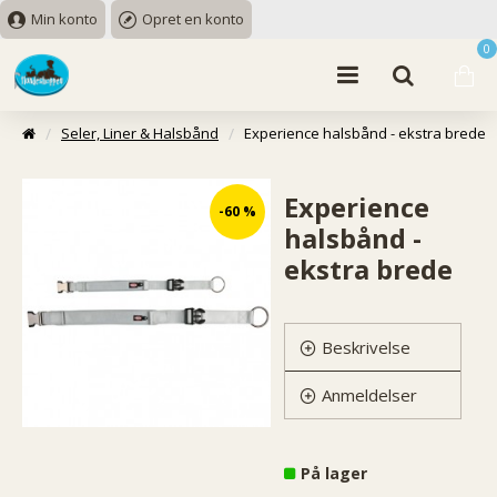
Min konto
Opret en konto
0
Seler, Liner & Halsbånd
Experience halsbånd - ekstra brede
Experience
-60 %
halsbånd -
ekstra brede
Beskrivelse
Anmeldelser
På lager
E
h