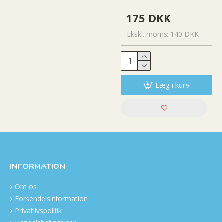
175 DKK
Ekskl. moms: 140 DKK
Læg i kurv
INFORMATION
Om os
Forsendelsinformation
Privatlivspolitik