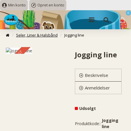
Min konto
Opret en konto
0
Seler, Liner & Halsbånd
Jogging line
UDSOLGT
Jogging line
Beskrivelse
Anmeldelser
Udsolgt
Jogging
Produktkode::
line