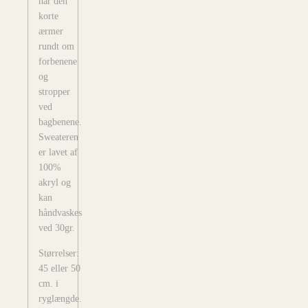
har den
korte
ærmer
rundt om
forbenene
og
stropper
ved
bagbenene.
Sweateren
er lavet af
100%
akryl og
kan
håndvaskes
ved 30gr.
Størrelser:
45 eller 50
cm. i
ryglængde.