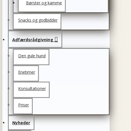
Børster og kamme
Snacks og godbidder
Adfærdsrådgivning
Den gule hund
Enetimer
Konsultationer
Priser
Nyheder