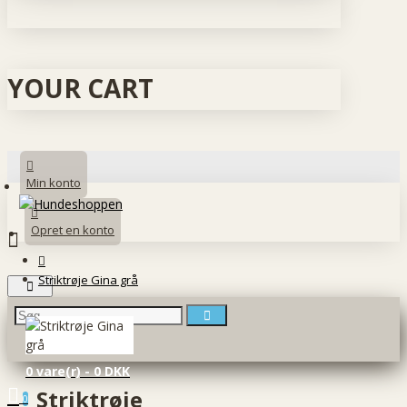
YOUR CART
Min konto
Opret en konto
Striktrøje Gina grå
0 vare(r) - 0 DKK
Striktrøje
0