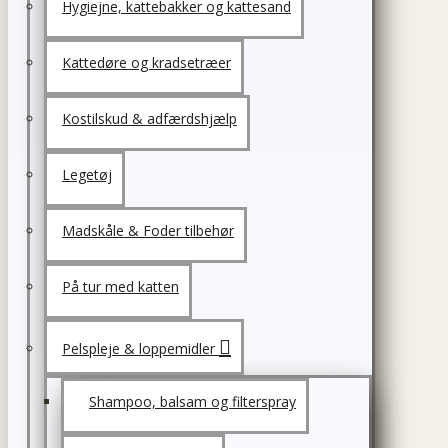
Hygiejne, kattebakker og kattesand
Kattedøre og kradsetræer
Kostilskud & adfærdshjælp
Legetøj
Madskåle & Foder tilbehør
På tur med katten
Pelspleje & loppemidler
Shampoo, balsam og filterspray