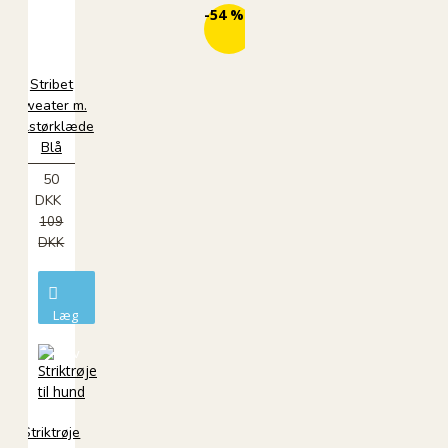
ØKO
-54 %
Stribet
sweater m.
halstørklæde
Blå
50
DKK
109
DKK
Læg
i
kurv
Striktrøje