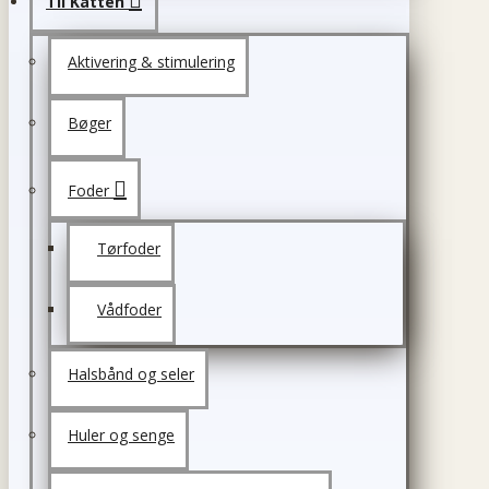
Til Katten
Aktivering & stimulering
Bøger
Foder
Tørfoder
Vådfoder
Halsbånd og seler
Huler og senge