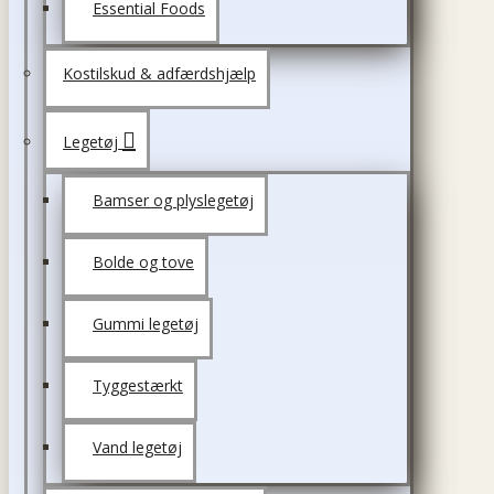
Essential Foods
Kostilskud & adfærdshjælp
Legetøj
Bamser og plyslegetøj
Bolde og tove
Gummi legetøj
Tyggestærkt
Vand legetøj