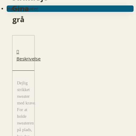
Gina
Ingen produkter
grå
Beskrivelse
Dejlig
strikket
sweater
med krave.
For at
holde
sweateren
på plads,