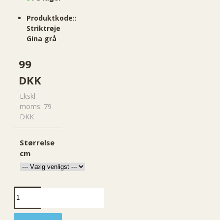
Produktkode::
Striktrøje
Gina grå
99
DKK
Ekskl.
moms: 79
DKK
Størrelse
cm