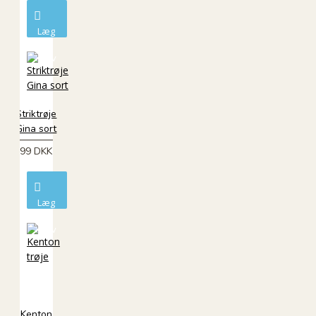
Læg
i
kurv
Striktrøje
Gina sort
99 DKK
Læg
i
kurv
ØKO
Kenton