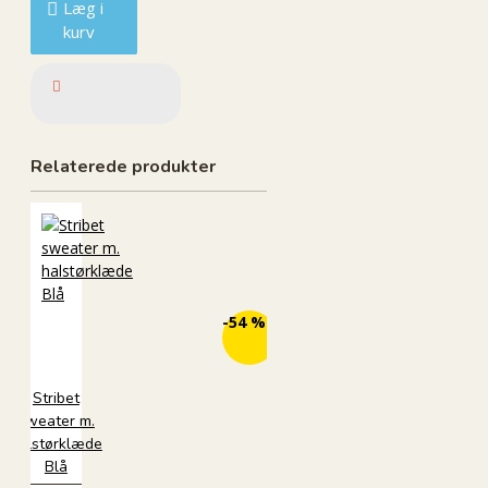
Læg i
kurv
Relaterede produkter
ØKO
-54 %
Stribet
sweater m.
halstørklæde
Blå