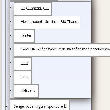
Dog Copenhagen
Hipsterhound - 3m liner i Bio Thane
Hunter
KAMPUNI - håndsyede læderhalsbånd med perleudsmyk
Seler
Liner
Halsbånd
Senge, puder og transportbure