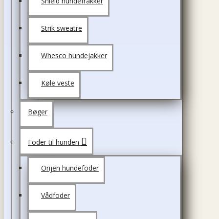
Shield hundefrakker
Strik sweatre
Whesco hundejakker
Køle veste
Bøger
Foder til hunden
Orijen hundefoder
Vådfoder