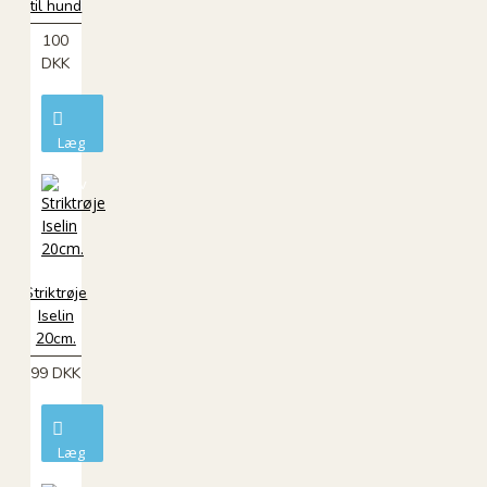
til hund
100
DKK
Læg
i
kurv
Striktrøje
Iselin
20cm.
99 DKK
Læg
i