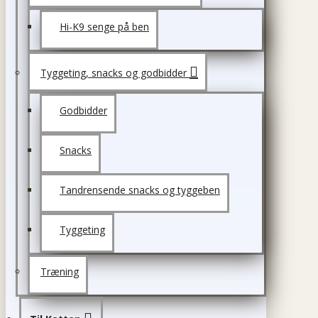
Hi-K9 senge på ben
Tyggeting, snacks og godbidder
Godbidder
Snacks
Tandrensende snacks og tyggeben
Tyggeting
Træning