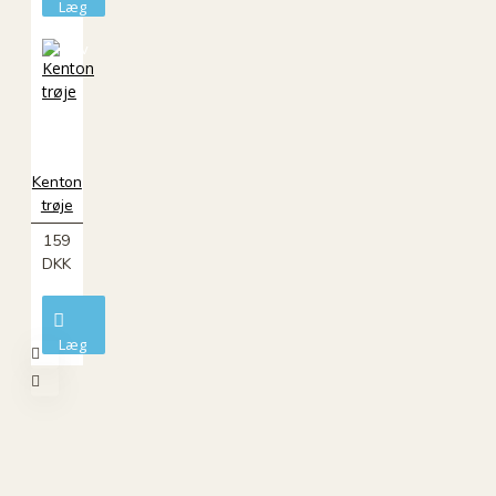
Læg
i
kurv
ØKO
Kenton
trøje
159
DKK
Læg
i
kurv