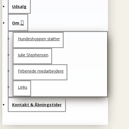
Udsalg
Om
Hundeshoppen støtter
Julie Stephensen
Firbenede medarbejdere
Links
Kontakt & Åbningstider