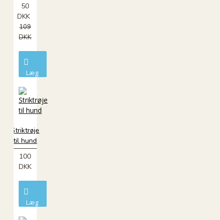
50
DKK
109
DKK
Læg
i
kurv
Striktrøje
til hund
100
DKK
Læg
i