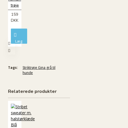
trøje
159
DKK
Læg
i
kurv
Tags:
Striktrøje Gina grå til
hunde
Relaterede produkter