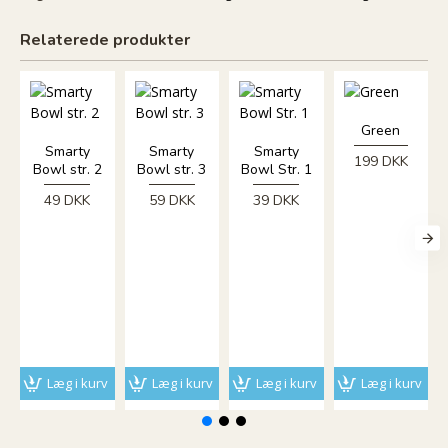
Relaterede produkter
Green
Smarty
Smarty
Smarty
199 DKK
Bowl str. 2
Bowl str. 3
Bowl Str. 1
49 DKK
59 DKK
39 DKK
3
5
Læg i kurv
Læg i kurv
Læg i kurv
Læg i kurv