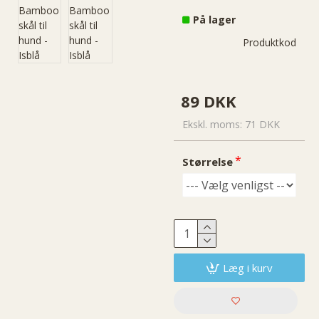
På lager
Di
7
Produktkode::
B
s
89 DKK
Ekskl. moms: 71 DKK
Størrelse
Læg i kurv