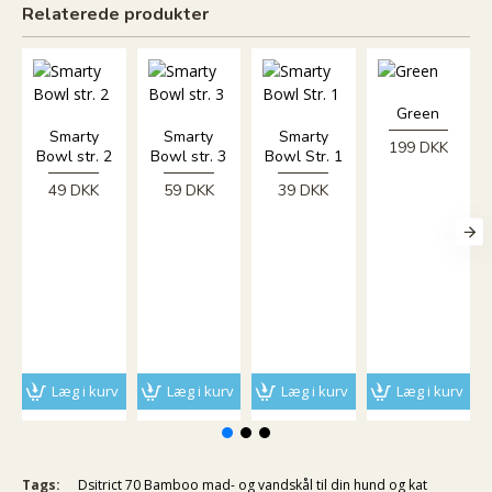
Relaterede produkter
Green
Smarty
Smarty
Smarty
199 DKK
Bowl str. 2
Bowl str. 3
Bowl Str. 1
49 DKK
59 DKK
39 DKK
3
5
Læg i kurv
Læg i kurv
Læg i kurv
Læg i kurv
Tags:
Dsitrict 70 Bamboo mad- og vandskål til din hund og kat