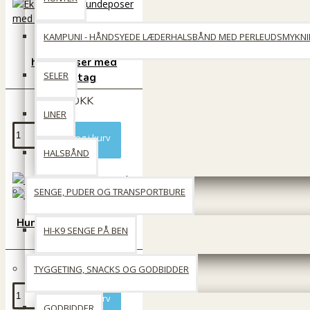
KAMPUNI - HÅNDSYEDE LÆDERHALSBÅND MED PERLEUDSMYKN
Ekstra tykke
hundeposer med
SELER
håndtag
28 DKK
LINER
Læg i kurv
HALSBÅND
SENGE, PUDER OG TRANSPORTBURE
Hundens feltflaske 0,7
HI-K9 SENGE PÅ BEN
l.
49 DKK
TYGGETING, SNACKS OG GODBIDDER
Læg i kurv
GODBIDDER