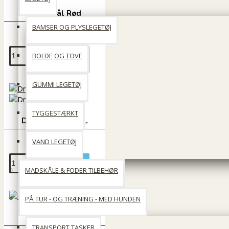
Rejseskål Rød
BAMSER OG PLYSLEGETØJ
55 DKK
BOLDE OG TOVE
Læg i kurv
GUMMI LEGETØJ
TYGGESTÆRKT
Drikkeflaske 0,5 l.
49 DKK
VAND LEGETØJ
Læg i kurv
MADSKÅLE & FODER TILBEHØR
PÅ TUR - OG TRÆNING - MED HUNDEN
Rejseskål Blå
TRANSPORT TASKER