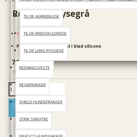
Rejseskål - lysegrå
TIL DE ALMINDELIGE
Udsolgt
TIL DE BREDSKULDREDE
Produktkode::
Rejseskål i blød silicone
TIL DE LANG RYGGEDE
79 DKK
REDNINGSVESTE
Ekskl. moms: 63 DKK
REGNFRAKKER
SHIELD HUNDEFRAKKER
Læg i kurv
STRIK SWEATRE
WHESCO HUNDEJAKKER