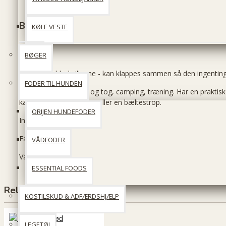
Beskrivelse
KØLE VESTE
BØGER
Rejseskål i blød silicone - kan klappes sammen så den ingenting
FODER TIL HUNDEN
Praktisk på rejser i bil og tog, camping, træning. Har en prakti
kan fastgøres på tasker eller en bæltestrop.
ORIJEN HUNDEFODER
Indeholder 760 ml.
Farve: Lys grå
VÅDFODER
Vægt: 85 g.
ESSENTIAL FOODS
Relaterede produkter
KOSTILSKUD & ADFÆRDSHJÆLP
LEGETØJ