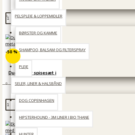
55 DKK
PELSPLEJE & LOPPEMIDLER
Læg i kurv
BØRSTER OG KAMME
SHAMPOO, BALSAM OG FILTERSPRAY
-50 %
PLEJE
Duo dinner spisesæt i
metal
SELER, LINER & HALSBÅND
30 DKK
59 DKK
DOG COPENHAGEN
Læg i kurv
HIPSTERHOUND - 3M LINER I BIO THANE
HUNTER