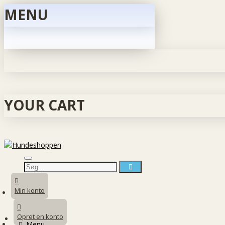
MENU
YOUR CART
Min konto
Opret en konto
Menu