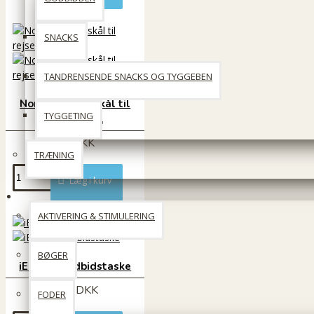
SNACKS
TANDRENSENDE SNACKS OG TYGGEBEN
Non spill vandskål til
TYGGETING
rejsen 1,4L
89 DKK
TRÆNING
Læg i kurv
Til Katten
AKTIVERING & STIMULERING
BØGER
iEnergy godbidstaske
199 DKK
FODER