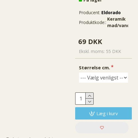
Producent:
Eldorado
Keramik
Produktkode::
mad/vandskå
69 DKK
Ekskl. moms: 55 DKK
Størrelse cm.
Læg i kurv