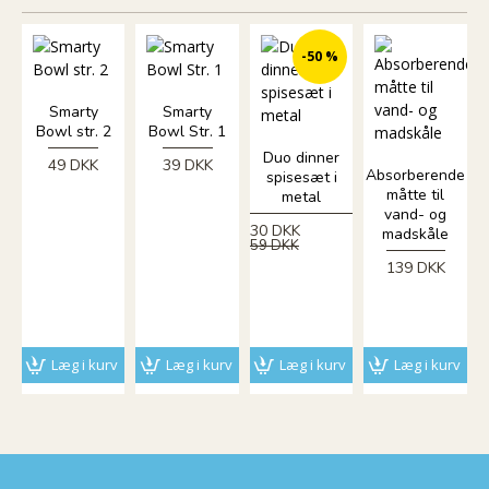
-50 %
Smarty
Smarty
Bowl str. 2
Bowl Str. 1
Duo dinner
49 DKK
39 DKK
Absorberende
spisesæt i
måtte til
metal
vand- og
30 DKK
madskåle
59 DKK
139 DKK
Læg i kurv
Læg i kurv
Læg i kurv
Læg i kurv