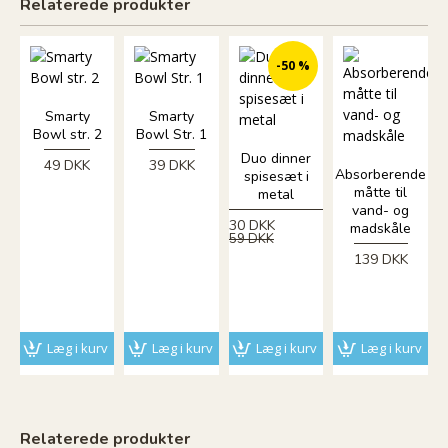
Relaterede produkter
-50 %
Smarty
Smarty
Bowl str. 2
Bowl Str. 1
Duo dinner
49 DKK
39 DKK
Absorberende
spisesæt i
måtte til
metal
vand- og
30 DKK
madskåle
59 DKK
139 DKK
Læg i kurv
Læg i kurv
Læg i kurv
Læg i kurv
Relaterede produkter