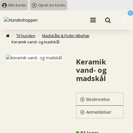
Min konto
Opret en konto
0
Til hunden
Madskåle & Foder tilbehør
Keramik vand- og madskål
Keramik
vand- og
madskål
Beskrivelse
Anmeldelser
På lager