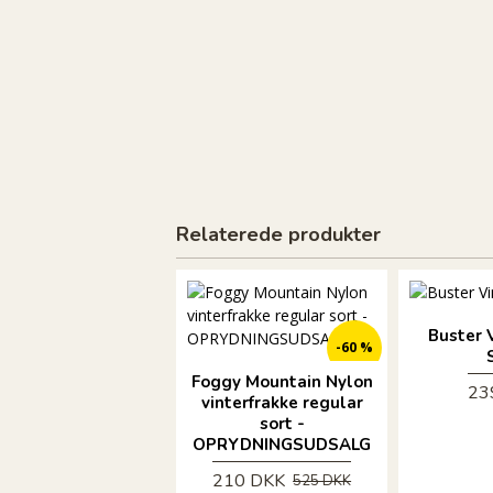
Relaterede produkter
ØKO
Buster 
-60 %
Foggy Mountain Nylon
23
vinterfrakke regular
sort -
OPRYDNINGSUDSALG
210 DKK
525 DKK