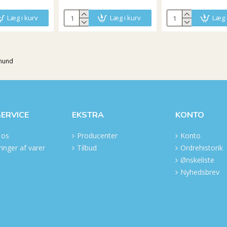
Læg i kurv
Læg i kurv
Læg 
 hund
ERVICE
EKSTRA
KONTO
 os
Producenter
Konto
inger af varer
Tilbud
Ordrehistorik
Ønskeliste
Nyhedsbrev