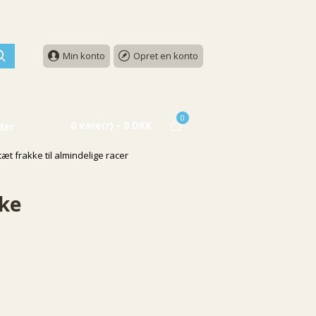
Min konto
Opret en konto
0
0 vare(r) - 0 DKK
der
t frakke til almindelige racer
kke