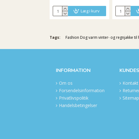
Læg i kurv
Tags:
Fashion Dog varm vinter- og regnjakke til
INFORMATION
KUNDES
Om os
Kontakt
Forsendelsinformation
Returner
Privatlivspolitik
Sitemap
Handelsbetingelser