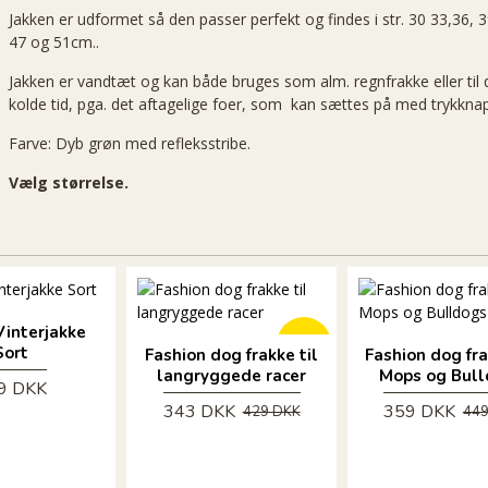
Jakken er udformet så den passer perfekt og findes i str. 30 33,36, 3
47 og 51cm..
Jakken er vandtæt og kan både bruges som alm. regnfrakke eller til
kolde tid, pga. det aftagelige foer, som kan sættes på med trykkna
Farve: Dyb grøn med refleksstribe.
Vælg størrelse.
ØKO
ØKO
Vinterjakke
-20 %
Sort
Fashion dog frakke til
Fashion dog fra
langryggede racer
Mops og Bul
9 DKK
343 DKK
359 DKK
429 DKK
449