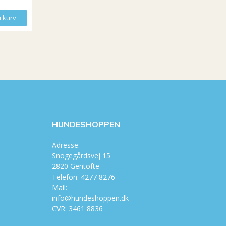
i kurv
Læg i kurv
Læg i kurv
HUNDESHOPPEN
Adresse:
Snogegårdsvej 15
2820 Gentofte
Telefon: 4277 8276
Mail:
info@hundeshoppen.dk
CVR: 3461 8836