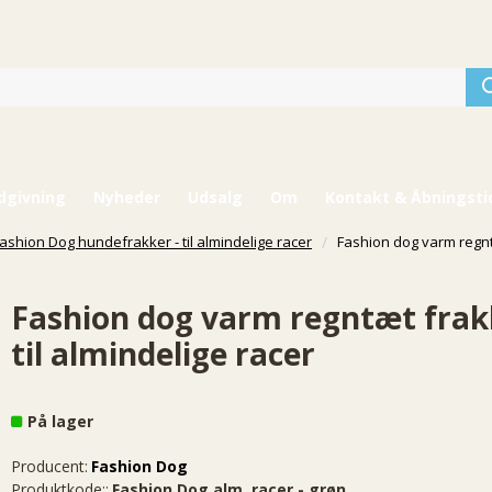
dgivning
Nyheder
Udsalg
Om
Kontakt & Åbningsti
ashion Dog hundefrakker - til almindelige racer
Fashion dog varm regntæ
Fashion dog varm regntæt fra
til almindelige racer
På lager
Producent:
Fashion Dog
Produktkode::
Fashion Dog alm. racer - grøn