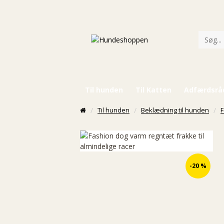
Til hunden
Til Katten
Adfærdsrå
Til hunden
Beklædning til hunden
F
ØKO
-20 %