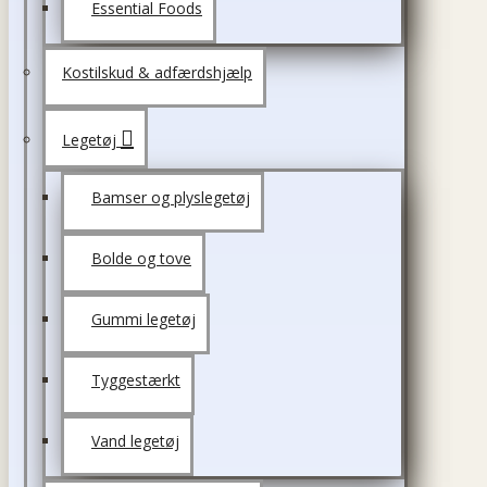
Essential Foods
Kostilskud & adfærdshjælp
Legetøj
Bamser og plyslegetøj
Bolde og tove
Gummi legetøj
Tyggestærkt
Vand legetøj