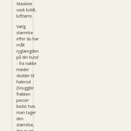
Maskine
vask
koldt,
lufttørre.
Vælg
størrelse
efter du har
målt
ryglængden
på din hund
- fra nakke
møder
skulder til
halerod
(Snuggler
frakken
passer
bedst hvis
man tager
den
størrelse,
der er en