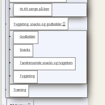
Hi-K9 senge på ben
Tyggeting, snacks og godbidder
Godbidder
Snacks
Tandrensende snacks og tyggeben
Tyggeting
Træning