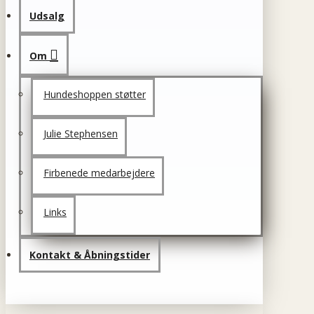
Udsalg
Om
Hundeshoppen støtter
Julie Stephensen
Firbenede medarbejdere
Links
Kontakt & Åbningstider