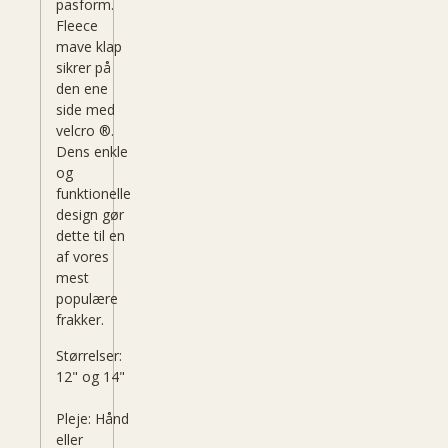
pasform.
Fleece
mave
klap
sikrer
på
den ene
side
med
velcro
®
.
Dens enkle
og
funktionelle
design gør
dette til en
af
​​vores
mest
populære
frakker
.
Størrelser:
12" og 14"
Pleje
:
Hånd
eller