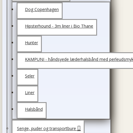
Dog Copenhagen
Hipsterhound - 3m liner i Bio Thane
Hunter
KAMPUNI - håndsyede læderhalsbånd med perleudsmyk
Seler
Liner
Halsbånd
Senge, puder og transportbure