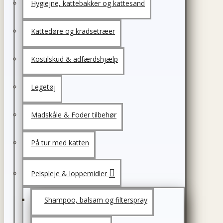
Hygiejne, kattebakker og kattesand
Kattedøre og kradsetræer
Kostilskud & adfærdshjælp
Legetøj
Madskåle & Foder tilbehør
På tur med katten
Pelspleje & loppemidler
Shampoo, balsam og filterspray