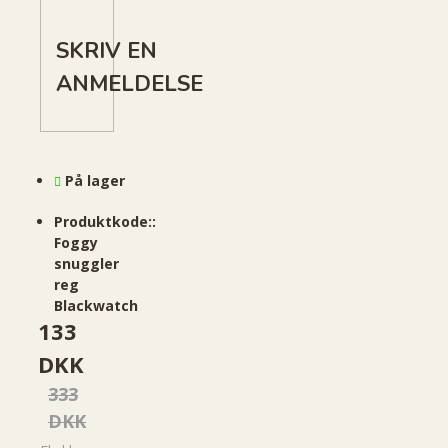
SKRIV EN
ANMELDELSE
På lager
Produktkode::
Foggy
snuggler
reg
Blackwatch
133
DKK
333
DKK