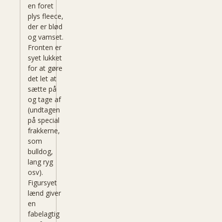
en foret
plys
fleece,
der
er blød
og
vamset
.
Fronten
er
syet
lukket
for at gøre
det let at
sætte på
og
tage af
(undtagen
på special
frakkerne,
som
bulldog,
lang ryg
osv).
Figursyet
lænd
giver
en
fabelagtig