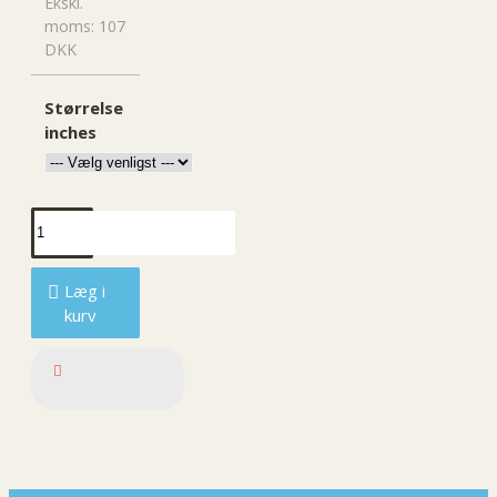
Ekskl.
moms: 107
DKK
Størrelse
inches
Læg i
kurv