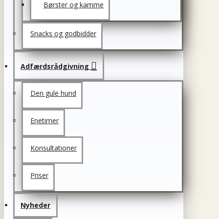
Børster og kamme
Snacks og godbidder
Adfærdsrådgivning
Den gule hund
Enetimer
Konsultationer
Priser
Nyheder