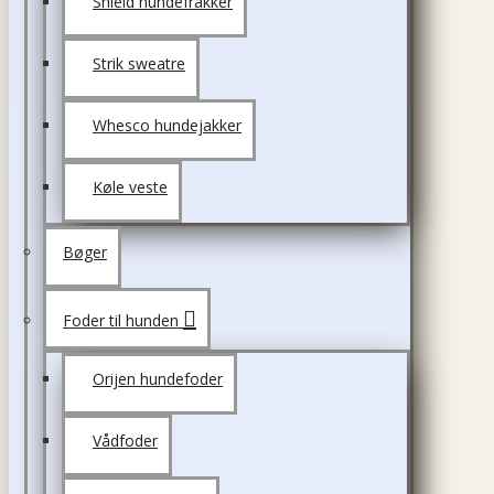
Shield hundefrakker
Strik sweatre
Whesco hundejakker
Køle veste
Bøger
Foder til hunden
Orijen hundefoder
Vådfoder