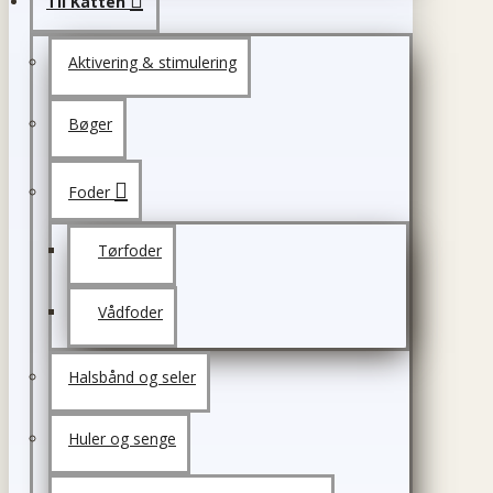
Til Katten
Aktivering & stimulering
Bøger
Foder
Tørfoder
Vådfoder
Halsbånd og seler
Huler og senge