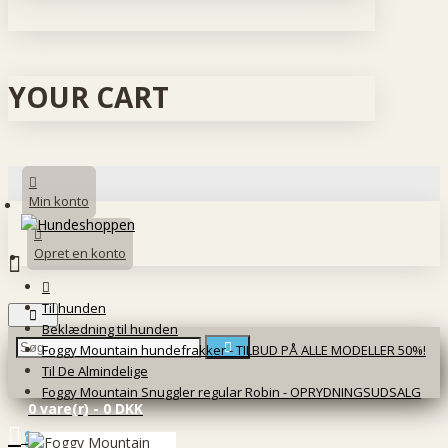
YOUR CART
Min konto
Opret en konto
Til hunden
Beklædning til hunden
Foggy Mountain hundefrakker - TILBUD PÅ ALLE MODELLER 50%!
Til De Almindelige
Foggy Mountain Snuggler regular Robin - OPRYDNINGSUDSALG
0 vare(r) - 0 DKK
0