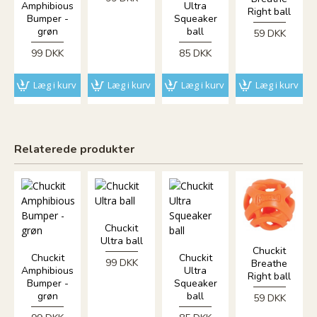
Amphibious
Ultra
Right ball
Bumper -
Squeaker
grøn
ball
59 DKK
99 DKK
85 DKK
Læg i kurv
Læg i kurv
Læg i kurv
Læg i kurv
Relaterede produkter
Chuckit
Ultra ball
Chuckit
Chuckit
Chuckit
99 DKK
Breathe
Amphibious
Ultra
Right ball
Bumper -
Squeaker
grøn
ball
59 DKK