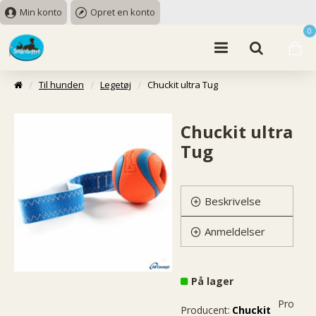
Min konto
Opret en konto
0
Til hunden
Legetøj
Chuckit ultra Tug
Chuckit ultra
Tug
Beskrivelse
Anmeldelser
På lager
Produkt
Producent:
Chuckit