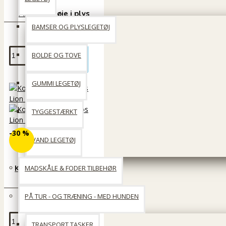
Ara papegøje i plys
BAMSER OG PLYSLEGETØJ
150 DKK
BOLDE OG TOVE
Læg i kurv
GUMMI LEGETØJ
TYGGESTÆRKT
-30 %
VAND LEGETØJ
Kong Comfort Kiddos
MADSKÅLE & FODER TILBEHØR
Lion Large
83 DKK
PÅ TUR - OG TRÆNING - MED HUNDEN
119 DKK
Læg i kurv
TRANSPORT TASKER