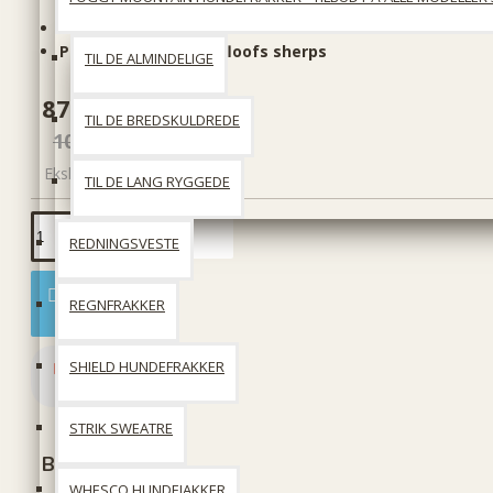
Producent:
KONG
Produktkode::
Kong floofs sherps
TIL DE ALMINDELIGE
87 DKK
TIL DE BREDSKULDREDE
109 DKK
Ekskl. moms: 70 DKK
TIL DE LANG RYGGEDE
REDNINGSVESTE
Læg i kurv
REGNFRAKKER
SHIELD HUNDEFRAKKER
STRIK SWEATRE
Beskrivelse
WHESCO HUNDEJAKKER