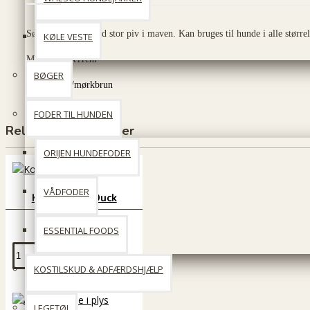
Sød og sjov elg med stor piv i maven. Kan bruges til hunde i alle størrel
KØLE VESTE
Mål:
27x22x11cm
BØGER
Farver: Lys/mørkbrun
FODER TIL HUNDEN
Relaterede produkter
ORIJEN HUNDEFODER
VÅDFODER
Kong Plush Duck
49 DKK
ESSENTIAL FOODS
Læg i kurv
KOSTILSKUD & ADFÆRDSHJÆLP
LEGETØJ