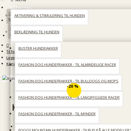
Til hunden
AKTIVERING & STIMULERING TIL HUNDEN
Min konto
BEKLÆDNING TIL HUNDEN
Opret en konto
BUSTER HUNDEJAKKER
Til hunden
Legetøj
Kong Floofs Sherps
FASHION DOG HUNDEFRAKKER - TIL ALMINDELIGE RACER
FASHION DOG HUNDEFRAKKER - TIL BULLDOGS OG MOPS
-20 %
FASHION DOG HUNDEFRAKKER - TIL LANGRYGGEDE RACER
Kong Floofs Sherps
FASHION DOG HUNDEFRAKKER - TIL MYNDER
På lager
FOGGY MOUNTAIN HUNDEFRAKKER - TILBUD PÅ ALLE MODELLER 