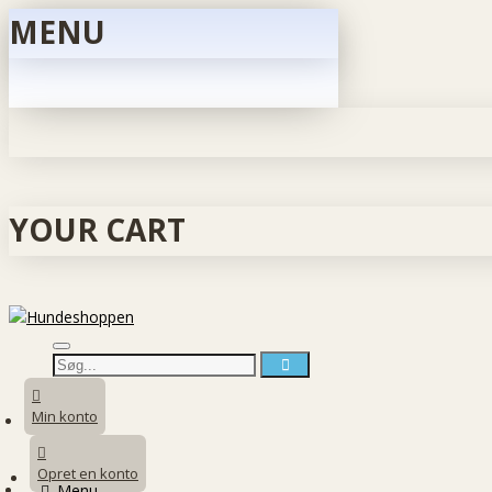
MENU
YOUR CART
Min konto
Opret en konto
Menu