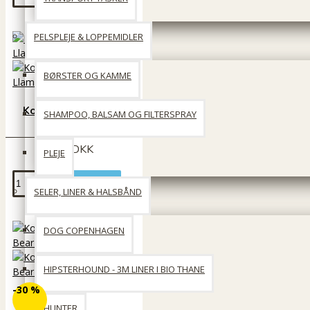
PELSPLEJE & LOPPEMIDLER
BØRSTER OG KAMME
Kong Ballistic Vibez
SHAMPOO, BALSAM OG FILTERSPRAY
Llama
99 DKK
PLEJE
Læg i kurv
SELER, LINER & HALSBÅND
DOG COPENHAGEN
HIPSTERHOUND - 3M LINER I BIO THANE
-30 %
HUNTER