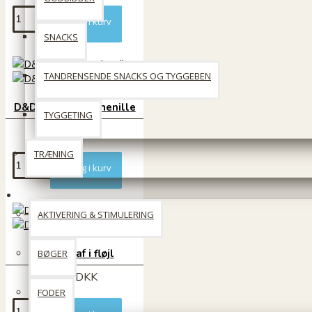
Læg i kurv
SNACKS
TANDRENSENDE SNACKS OG TYGGEBEN
D&D Flodhest i chenille
TYGGETING
127 DKK
TRÆNING
Læg i kurv
Til Katten
AKTIVERING & STIMULERING
D&D Giraf i fløjl
BØGER
169 DKK
FODER