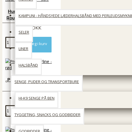
Hunter Hunting Norsk
KAMPUNI - HÅNDSYEDE LÆDERHALSBÅND MED PERLEUDSMYKN
Round hundeline - sort
599 DKK
SELER
Læg i kurv
LINER
HALSBÅND
Premium dressurline -
SENGE, PUDER OG TRANSPORTBURE
rød
100 DKK
HI-K9 SENGE PÅ BEN
Læg i kurv
TYGGETING, SNACKS OG GODBIDDER
GODBIDDER