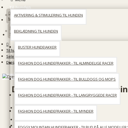
Til hunden
AKTIVERING & STIMULERING TIL HUNDEN
Min konto
BEKLÆDNING TIL HUNDEN
Opret en konto
BUSTER HUNDEJAKKER
Til hunden
Seler, Liner & Halsbånd
Dressurline med gummisyning - sort
FASHION DOG HUNDEFRAKKER - TIL ALMINDELIGE RACER
FASHION DOG HUNDEFRAKKER - TIL BULLDOGS OG MOPS
Dressurline med gummisyning
FASHION DOG HUNDEFRAKKER - TIL LANGRYGGEDE RACER
På lager
FASHION DOG HUNDEFRAKKER - TIL MYNDER
Producent:
KW hunde og katte artikler
Produktkode::
KW dressurline med gummisyning 220X
FOGGY MOUNTAIN HUNDEFRAKKER - TILBUD PÅ ALLE MODELLER 