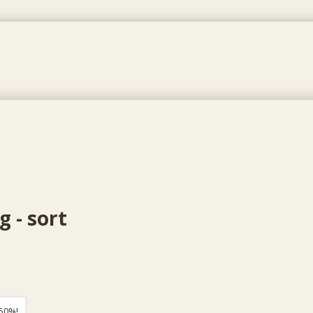
 - sort
2cm.
50%!