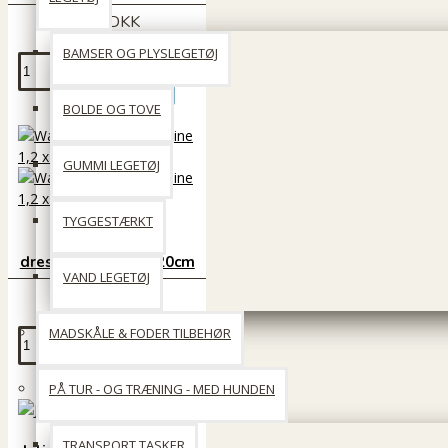
319 DKK
BAMSER OG PLYSLEGETØJ
Læg i kurv
BOLDE OG TOVE
GUMMI LEGETØJ
TYGGESTÆRKT
Walker læder
dressurline 1,2 x 220cm
VAND LEGETØJ
339 DKK
MADSKÅLE & FODER TILBEHØR
Læg i kurv
PÅ TUR - OG TRÆNING - MED HUNDEN
TRANSPORT TASKER