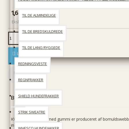
169 DKK
TIL DE ALMINDELIGE
Ekskl. moms: 135 DKK
TIL DE BREDSKULDREDE
TIL DE LANG RYGGEDE
Læg i kurv
REDNINGSVESTE
REGNFRAKKER
SHIELD HUNDEFRAKKER
Beskrivelse
STRIK SWEATRE
KW GO Dressurline med gummi er produceret af bomuldswebbin
indvævede gummistrenge.
WHESCO HUNDEJAKKER