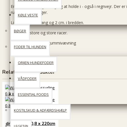
Er "skridsikker" og behagelig at holde i - også i regnvejr. Der e
ruste - kun syninger.
KØLE VESTE
Linen er 220cm lang og 2 cm. i bredden.
BØGER
Til mellemstore og store racer.
Farve: sort med grå gummivævning
FODER TIL HUNDEN
ORIJEN HUNDEFODER
Relaterede produkter
VÅDFODER
ESSENTIAL FOODS
KOSTILSKUD & ADFÆRDSHJÆLP
Walker læder
dressurline 0,8 x 220cm
LEGETØJ