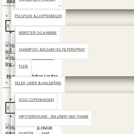
Julius K9 supergrip line
149 DKK
PELSPLEJE & LOPPEMIDLER
Læg i kurv
BØRSTER OG KAMME
SHAMPOO, BALSAM OG FILTERSPRAY
PLEJE
Hunter justérbar læder
line - brun
SELER, LINER & HALSBÅND
589 DKK
DOG COPENHAGEN
Læg i kurv
HIPSTERHOUND - 3M LINER I BIO THANE
HUNTER