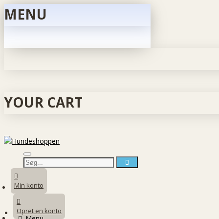
MENU
YOUR CART
Min konto
Opret en konto
Menu