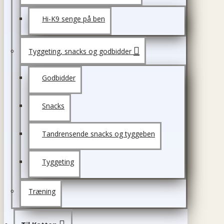
Hi-K9 senge på ben
Tyggeting, snacks og godbidder
Godbidder
Snacks
Tandrensende snacks og tyggeben
Tyggeting
Træning