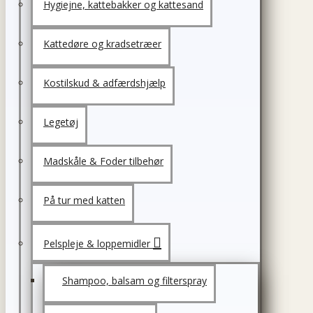
Hygiejne, kattebakker og kattesand
Kattedøre og kradsetræer
Kostilskud & adfærdshjælp
Legetøj
Madskåle & Foder tilbehør
På tur med katten
Pelspleje & loppemidler
Shampoo, balsam og filterspray