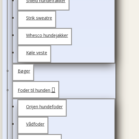
Shield hundefrakker
Strik sweatre
Whesco hundejakker
Køle veste
Bøger
Foder til hunden
Orijen hundefoder
Vådfoder