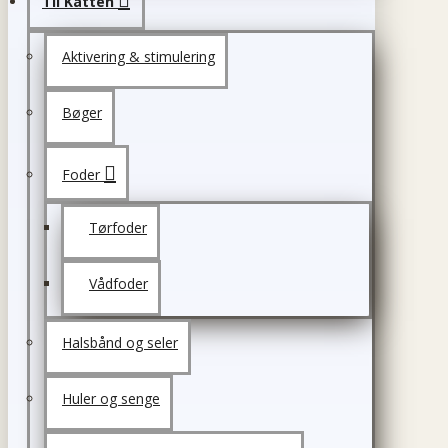
Til Katten
Aktivering & stimulering
Bøger
Foder
Tørfoder
Vådfoder
Halsbånd og seler
Huler og senge