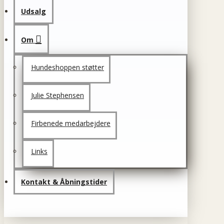
Udsalg
Om
Hundeshoppen støtter
Julie Stephensen
Firbenede medarbejdere
Links
Kontakt & Åbningstider