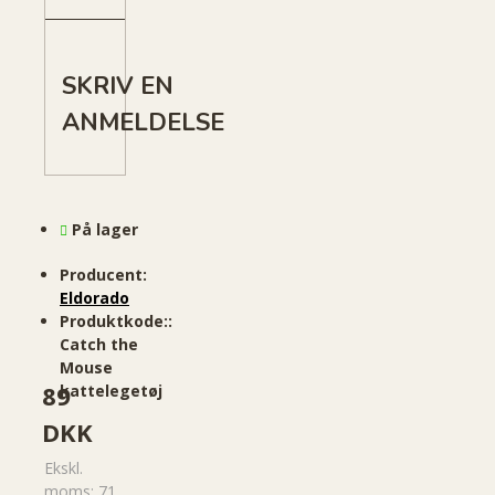
SKRIV EN
ANMELDELSE
På lager
Producent:
Eldorado
Produktkode::
Catch the
Mouse
89
kattelegetøj
DKK
Ekskl.
moms: 71