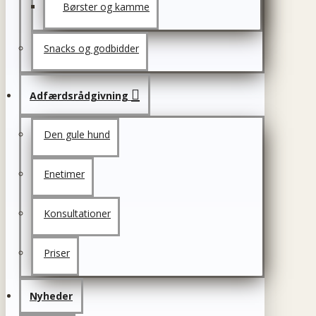
Børster og kamme
Snacks og godbidder
Adfærdsrådgivning
Den gule hund
Enetimer
Konsultationer
Priser
Nyheder