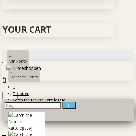
YOUR CART
Min konto
Opret en konto
Til katten
Catch the Mouse kattelegetøj
0 vare(r) - 0 DKK
0