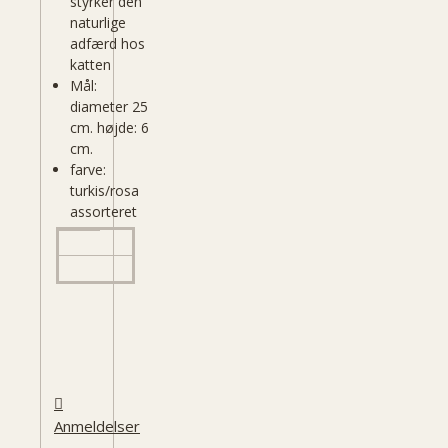
styrker den
naturlige
adfærd hos
katten
Mål:
diameter 25
cm. højde: 6
cm.
farve:
turkis/rosa
assorteret
Anmeldelser