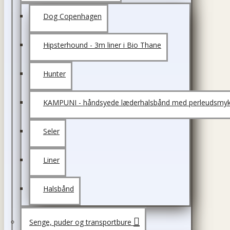
Dog Copenhagen
Hipsterhound - 3m liner i Bio Thane
Hunter
KAMPUNI - håndsyede læderhalsbånd med perleudsmyk
Seler
Liner
Halsbånd
Senge, puder og transportbure