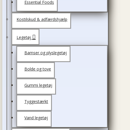
Essential Foods
Kostilskud & adfærdshjælp
Legetøj
Bamser og plyslegetøj
Bolde og tove
Gummi legetøj
Tyggestærkt
Vand legetøj