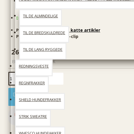
TIL DE ALMINDELIGE
På lager
Producent:
KW hunde og katte artikler
TIL DE BREDSKULDREDE
Produktkode::
Anibio Tic-clip
TIL DE LANG RYGGEDE
269 DKK
Ekskl. moms: 215 DKK
REDNINGSVESTE
REGNFRAKKER
Læg i kurv
SHIELD HUNDEFRAKKER
STRIK SWEATRE
WHESCO HUNDEJAKKER