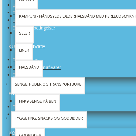
Om os
Forsendelsinformation
KAMPUNI - HÅNDSYEDE LÆDERHALSBÅND MED PERLEUDSMYKN
Privatlivspolitik
Handelsbetingelser
SELER
KUNDESERVICE
LINER
Kontakt os
Returneringer af varer
HALSBÅND
Sitemap
SENGE, PUDER OG TRANSPORTBURE
EKSTRA
HI-K9 SENGE PÅ BEN
Producenter
Tilbud
TYGGETING, SNACKS OG GODBIDDER
KONTO
GODBIDDER