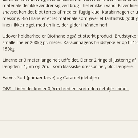
materiale der ikke ændrer sig ved brug - heller ikke i vand. Bliver line
snavset kan det blot tørres af med en fugtig klud. Karabinhagen er u
messing. BioThane er et let materiale som giver et fantastisk godt g
linen. Ikke noget med en line, der glider i hånden her!
Udover holdbarhed er Biothane også et stærkt produkt. Brudstyrke 
smalle line er 200kg pr. meter. Karabinhagens brudstyrke er op til 12
150kg.
Linerne er 3 meter lange helt udfoldet. Der er 2 ringe til justering af
længden - 1,5m og 2m. - som klassiske dressurliner, blot længere.
Farver: Sort (primær farve) og Caramel (detaljer)
OBS.: Linen der kun er 0,9cm bred er i sort uden detaljer i brun.