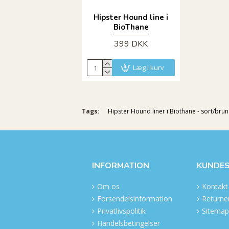
Hipster Hound line i
BioThane
399 DKK
Læg i kurv
Tags:
Hipster Hound liner i Biothane - sort/brun 
INFORMATION
KUNDES
Om os
Kontakt
Forsendelsinformation
Returner
Privatlivspolitik
Sitemap
Handelsbetingelser