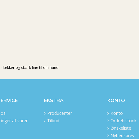
- lækker og stærk line til din hund
ERVICE
EKSTRA
KONTO
 os
Producenter
Konto
inger af varer
Tilbud
Ordrehistorik
Ønskeliste
Nyhedsbrev