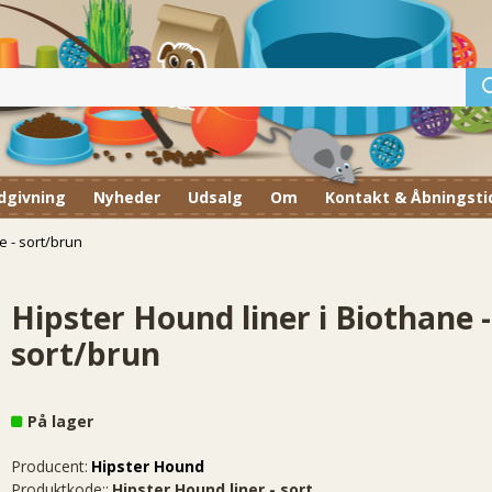
dgivning
Nyheder
Udsalg
Om
Kontakt & Åbningsti
e - sort/brun
Hipster Hound liner i Biothane -
sort/brun
På lager
Producent:
Hipster Hound
Produktkode::
Hipster Hound liner - sort