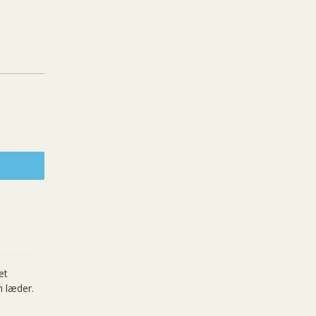
et
m læder.