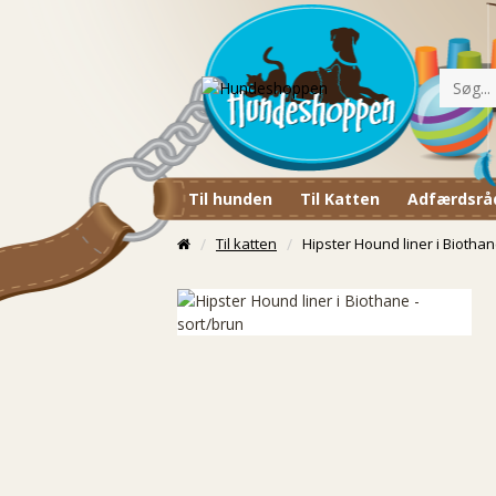
Til hunden
Til Katten
Adfærdsrå
Til katten
Hipster Hound liner i Biothan