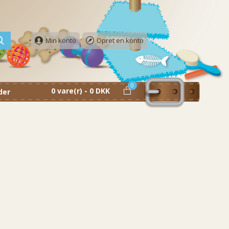
Min konto
Opret en konto
0
0 vare(r) - 0 DKK
der