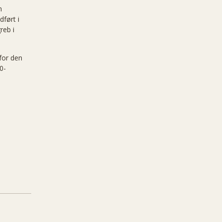
n
dført i
reb i
for den
0-