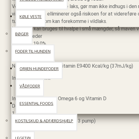
Ved at bruge opdrættede laks, gør man ikke indhugs i den 
vildlaks, og man elliminerer også risikoen for at viderefør
KØLE VESTE
tungmetaller, som kan forekomme i vildlaks.
Lakseolie kan bruges til hvalpe i små mængder, så maven væ
BØGER
fra 4 måneder
Omega-3 19,0%
Omega-6 18,7%
FODER TIL HUNDEN
Omega-9 39,7%
Naturlig konservering, vitamin E9400 Kcal/kg (37mJ/kg)
ORIJEN HUNDEFODER
Indeholder 500ml.
VÅDFODER
Indeholder Omega 3, Omega 6 og Vitamin D
ESSENTIAL FOODS
Dosering pr. dag:
1 pump svarer til 2ml
Pr. 10kg hund - 6ml lakseolie ( 3 pump)
KOSTILSKUD & ADFÆRDSHJÆLP
LEGETØJ