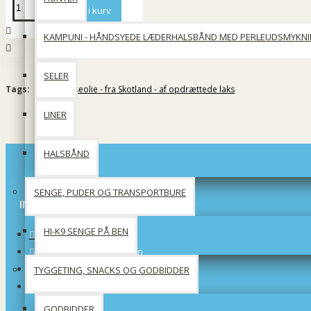
Læg i kurv
KAMPUNI - HÅNDSYEDE LÆDERHALSBÅND MED PERLEUDSMYKN
SELER
Tags:
Oil'it Lakseolie - fra Skotland - af opdrættede laks
LINER
HALSBÅND
SENGE, PUDER OG TRANSPORTBURE
INFORMATION
HI-K9 SENGE PÅ BEN
Om os
Forsendelsinformation
Privatlivspolitik
TYGGETING, SNACKS OG GODBIDDER
Handelsbetingelser
GODBIDDER