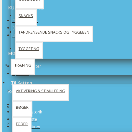
KUNDESERVICE
SNACKS
Kontakt os
Returneringer af varer
TANDRENSENDE SNACKS OG TYGGEBEN
Sitemap
TYGGETING
EKSTRA
TRÆNING
Producenter
Tilbud
Til Katten
AKTIVERING & STIMULERING
KONTO
Konto
BØGER
Ordrehistorik
Ønskeliste
FODER
Nyhedsbrev