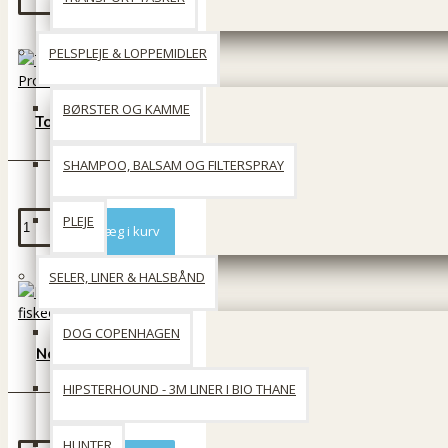
PELSPLEJE & LOPPEMIDLER
BØRSTER OG KAMME
Torskeskind sticks -
Produceret i EU
SHAMPOO, BALSAM OG FILTERSPRAY
39 DKK
PLEJE
Læg i kurv
SELER, LINER & HALSBÅND
DOG COPENHAGEN
Non-Stop Vild hvid
fiskeolie
HIPSTERHOUND - 3M LINER I BIO THANE
199 DKK
HUNTER