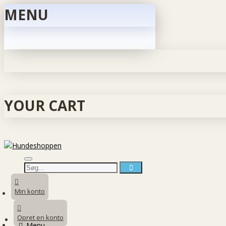
MENU
YOUR CART
Min konto
Opret en konto
Menu