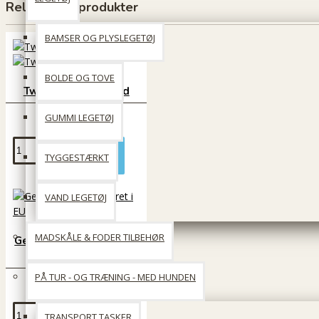
Relaterede produkter
BAMSER OG PLYSLEGETØJ
BOLDE OG TOVE
Twisted torskeskind
39 DKK
GUMMI LEGETØJ
Læg i kurv
TYGGESTÆRKT
VAND LEGETØJ
MADSKÅLE & FODER TILBEHØR
Gedeører - Produceret i
EU
PÅ TUR - OG TRÆNING - MED HUNDEN
65 DKK
TRANSPORT TASKER
Læg i kurv