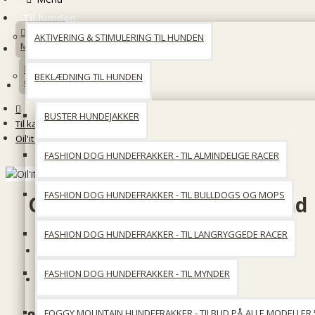
Til hunden
AKTIVERING & STIMULERING TIL HUNDEN
Min konto
BEKLÆDNING TIL HUNDEN
Opret en konto
BUSTER HUNDEJAKKER
Til katten
Oil'it Lakseolie - fra Skotland
FASHION DOG HUNDEFRAKKER - TIL ALMINDELIGE RACER
FASHION DOG HUNDEFRAKKER - TIL BULLDOGS OG MOPS
Oil'it Lakseolie - fra Skotland
FASHION DOG HUNDEFRAKKER - TIL LANGRYGGEDE RACER
På lager
FASHION DOG HUNDEFRAKKER - TIL MYNDER
Produktkode::
Oil'it Lakseolie 0,5L
FOGGY MOUNTAIN HUNDEFRAKKER - TILBUD PÅ ALLE MODELLER 