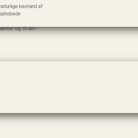
naturlige bestand af
e ophobede
nner sig til det -