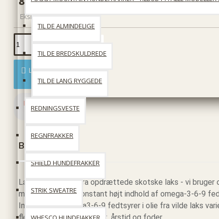
89 DKK
Ekskl. moms: 71 DKK
TIL DE ALMINDELIGE
TIL DE BREDSKULDREDE
Læg i kurv
TIL DE LANG RYGGEDE
REDNINGSVESTE
REGNFRAKKER
Beskrivelse
SHIELD HUNDEFRAKKER
Lækker lakseolie fra opdrættede skotske laks - vi bruger
STRIK SWEATRE
man sikrer sig et konstant højt indhold af omega-3-6-9 fed
Indholdet af omega3-6-9 fedtsyrer i olie fra vilde laks varier
flere faktorer som, fangst, årstid og foder.
WHESCO HUNDEJAKKER