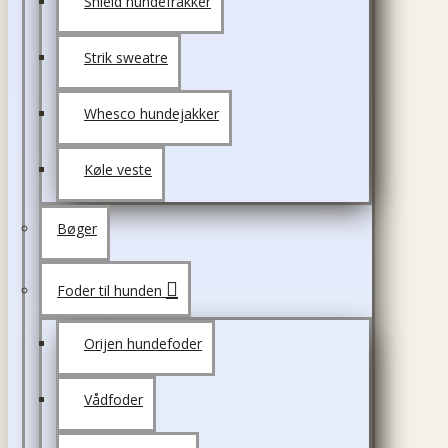
Shield hundefrakker
Strik sweatre
Whesco hundejakker
Køle veste
Bøger
Foder til hunden
Orijen hundefoder
Vådfoder