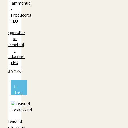
Tyggeruller
af
lammehud
-
Produceret
i EU
49 DKK
Læg
i
kurv
Twisted
torskeskind