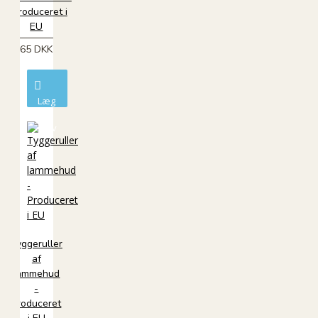
- Produceret i
EU
65 DKK
Læg
i
kurv
Tyggeruller
af
lammehud
-
Produceret