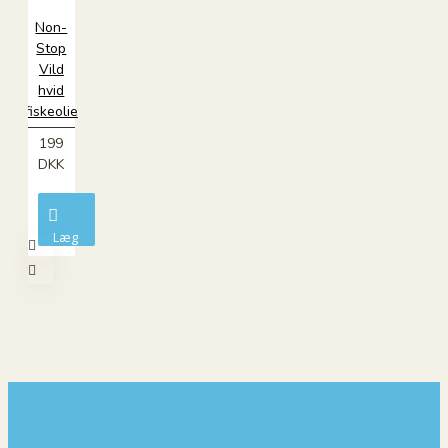
Non-
Stop
Vild
hvid
fiskeolie
199
DKK
Læg
i
kurv