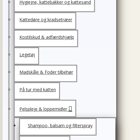
Hygiejne, kattebakker og kattesand
Kattedøre og kradsetræer
Kostilskud & adfærdshjælp
Legetøj
Madskåle & Foder tilbehør
På tur med katten
Pelspleje & loppemidler
Shampoo, balsam og filterspray