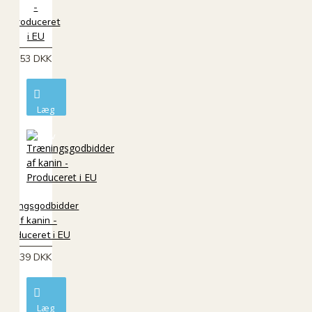
-
Produceret
i EU
53 DKK
Læg
i
kurv
ræningsgodbidder
af kanin -
Produceret i EU
39 DKK
Læg