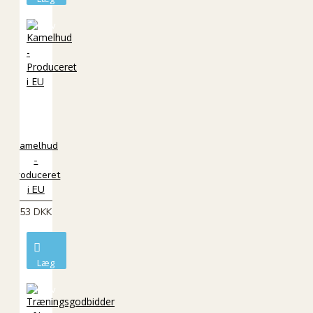
i
kurv
Kamelhud
-
Produceret
i EU
53 DKK
Læg
i
kurv