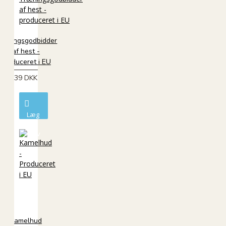
ræningsgodbidder
af hest -
produceret i EU
39 DKK
Læg
i
kurv
Kamelhud