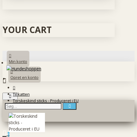
YOUR CART
Min konto
Opret en konto
Til katten
Torskeskind sticks - Produceret i EU
0 vare(r) - 0 DKK
0