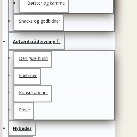
Børster og kamme
Snacks og godbidder
Adfærdsrådgivning
Den gule hund
Enetimer
Konsultationer
Priser
Nyheder