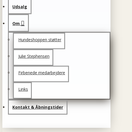
Udsalg
Om
Hundeshoppen støtter
Julie Stephensen
Firbenede medarbejdere
Links
Kontakt & Åbningstider