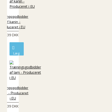
ræningsgodbidder
af kanin -
Produceret i EU
39 DKK
Læg
i
kurv
ræningsgodbidder
f lam - Produceret
i EU
39 DKK