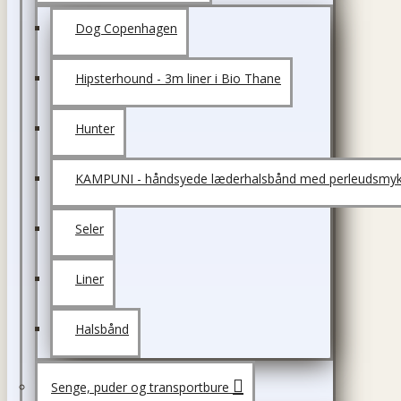
Dog Copenhagen
Hipsterhound - 3m liner i Bio Thane
Hunter
KAMPUNI - håndsyede læderhalsbånd med perleudsmyk
Seler
Liner
Halsbånd
Senge, puder og transportbure