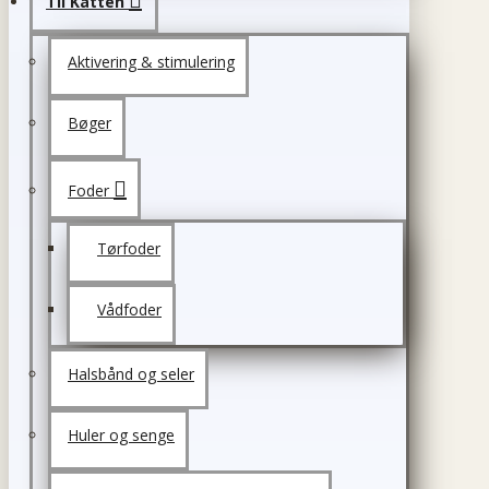
Til Katten
Aktivering & stimulering
Bøger
Foder
Tørfoder
Vådfoder
Halsbånd og seler
Huler og senge