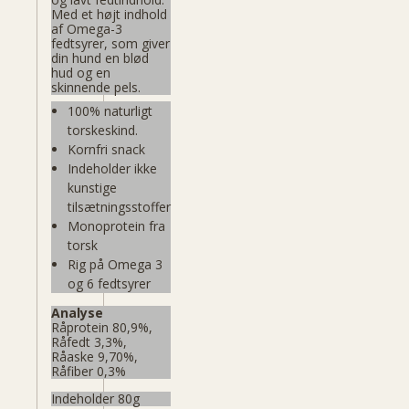
Med et højt indhold
af Omega-3
fedtsyrer, som giver
din hund en blød
hud og en
skinnende pels.
100% naturligt
torskeskind.
Kornfri snack
Indeholder ikke
kunstige
tilsætningsstoffer
Monoprotein fra
torsk
Rig på Omega 3
og 6 fedtsyrer
Analyse
Råprotein 80,9%,
Råfedt 3,3%,
Råaske 9,70%,
Råfiber 0,3%
Indeholder 80g