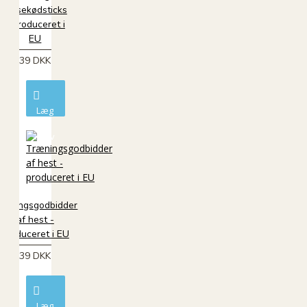
laksekødsticks
- Produceret i
EU
39 DKK
Læg
i
kurv
ræningsgodbidder
af hest -
produceret i EU
39 DKK
Læg