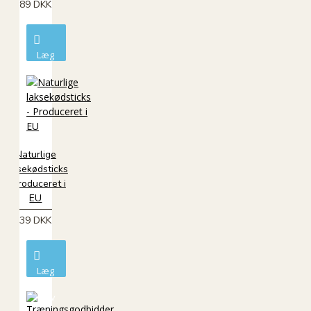
89 DKK
Læg
i
kurv
Naturlige
laksekødsticks
- Produceret i
EU
39 DKK
Læg
i
kurv