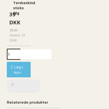
Torskeskind
sticks
39
80g
DKK
Ekskl.
moms: 31
DKK
Læg i
kurv
Relaterede produkter