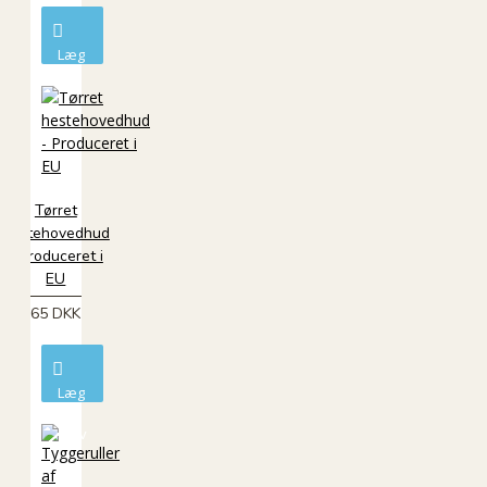
Læg
i
kurv
Tørret
hestehovedhud
- Produceret i
EU
65 DKK
Læg
i
kurv