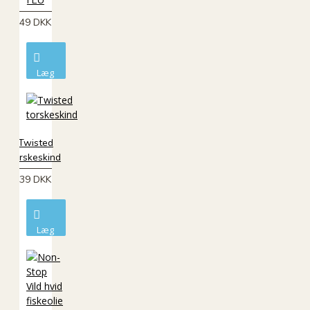
i EU
49 DKK
Læg
i
kurv
Twisted
torskeskind
39 DKK
Læg
i
kurv