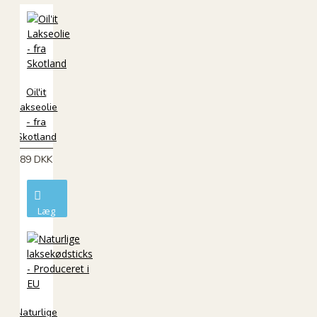
Oil'it
Lakseolie
- fra
Skotland
89 DKK
Læg
i
kurv
Naturlige