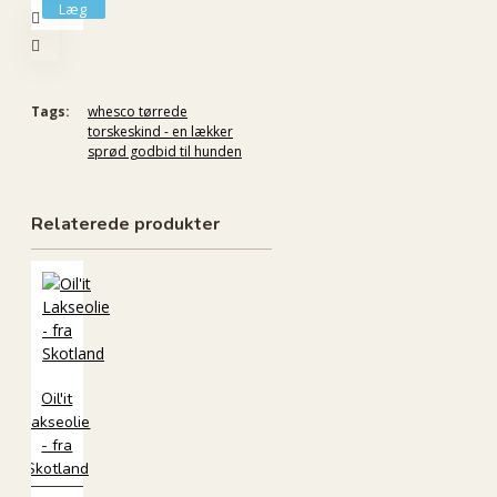
Læg
i
kurv
Tags:
whesco tørrede
torskeskind - en lækker
sprød godbid til hunden
Relaterede produkter
Oil'it
Lakseolie
- fra
Skotland