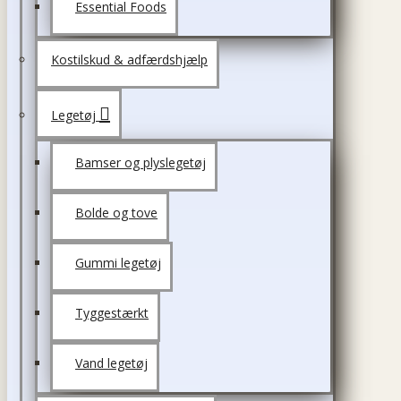
Essential Foods
Kostilskud & adfærdshjælp
Legetøj
Bamser og plyslegetøj
Bolde og tove
Gummi legetøj
Tyggestærkt
Vand legetøj