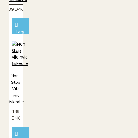
39 DKK
Læg
i
kurv
Non-
Stop
Vild
hvid
fiskeolie
199
DKK