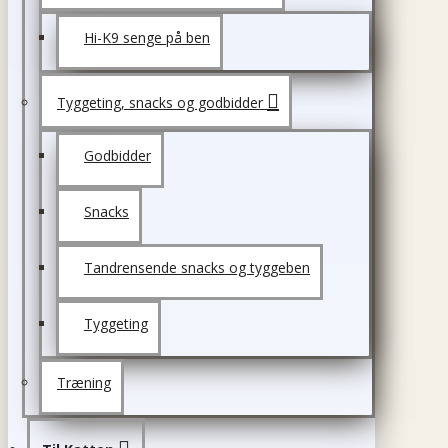
Hi-K9 senge på ben
Tyggeting, snacks og godbidder
Godbidder
Snacks
Tandrensende snacks og tyggeben
Tyggeting
Træning