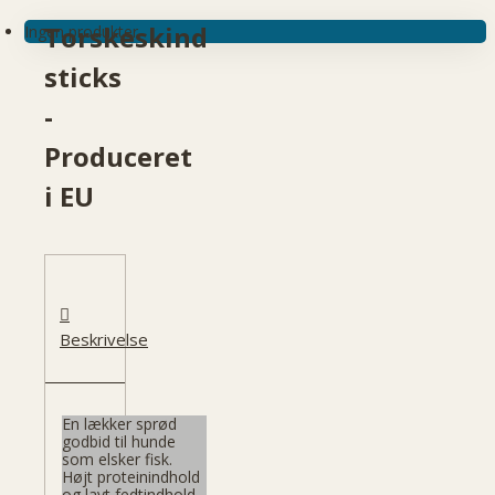
Torskeskind
Ingen produkter
sticks
-
Produceret
i EU
Beskrivelse
En lækker sprød
godbid til hunde
som elsker fisk.
Højt proteinindhold
og lavt fedtindhold.