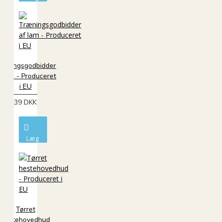
i
kurv
ræningsgodbidder
f lam - Produceret
i EU
39 DKK
Læg
i
kurv
Tørret
hestehovedhud