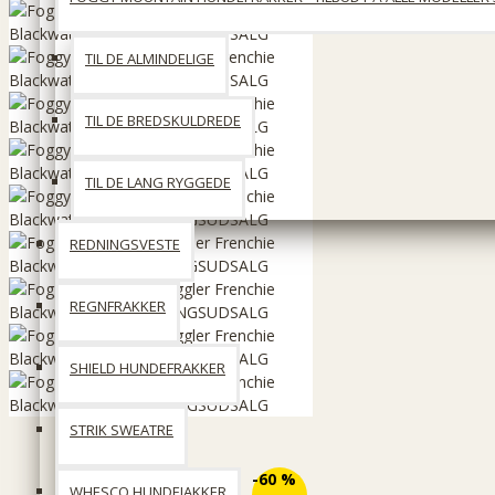
TIL DE ALMINDELIGE
TIL DE BREDSKULDREDE
TIL DE LANG RYGGEDE
REDNINGSVESTE
REGNFRAKKER
SHIELD HUNDEFRAKKER
STRIK SWEATRE
ØKO
-60 %
WHESCO HUNDEJAKKER