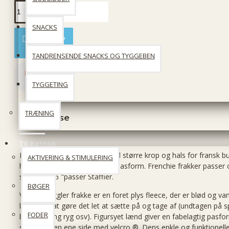
SNACKS
Læg i kurv
TANDRENSENDE SNACKS OG TYGGEBEN
TYGGETING
TRÆNING
Beskrivelse
Til Katten
Frenchie
frakker
er skåret
med
større
krop og
hals for
fransk
bu
AKTIVERING & STIMULERING
halsåbning
er
velcro
for nem
pasform.
Frenchie
frakker
passer 
størrelse 16
"passer
Staffier.
BØGER
Vores
Snuggler
frakke er
en foret
plys
fleece, der
er blød og
va
lukket
for at gøre
det let at
sætte på og
tage af (undtagen på s
FODER
bulldog, lang ryg osv).
Figursyet lænd
giver
en fabelagtig
pasfo
sikrer
på den ene side
med velcro
®
.
Dens enkle
og funktionell