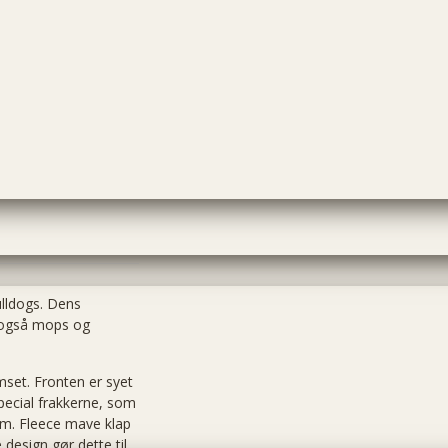
lldogs
.
Dens
også
mops
og
mset
.
Fronten
er syet
pecial frakkerne, som
rm.
Fleece
mave
klap
e
design gør
dette til