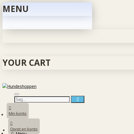
MENU
YOUR CART
Min konto
Opret en konto
Menu