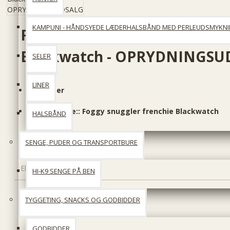
KAMPUNI - HÅNDSYEDE LÆDERHALSBÅND MED PERLEUDSMYKN
Foggy Mountain Snuggler Fre
Blackwatch - OPRYDNINGSU
SELER
LINER
På lager
Produktkode::
Foggy snuggler frenchie Blackwatch
HALSBÅND
175 DKK
SENGE, PUDER OG TRANSPORTBURE
438 DKK
Ekskl. moms: 140 DKK
HI-K9 SENGE PÅ BEN
Størrelse inches
TYGGETING, SNACKS OG GODBIDDER
GODBIDDER