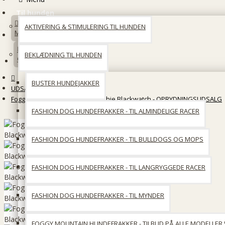
Til hunden
AKTIVERING & STIMULERING TIL HUNDEN
Min konto
BEKLÆDNING TIL HUNDEN
Opret en konto
BUSTER HUNDEJAKKER
UDSALG
Foggy Mountain Snuggler Frenchie Blackwatch - OPRYDNINGSUDSALG
FASHION DOG HUNDEFRAKKER - TIL ALMINDELIGE RACER
FASHION DOG HUNDEFRAKKER - TIL BULLDOGS OG MOPS
FASHION DOG HUNDEFRAKKER - TIL LANGRYGGEDE RACER
FASHION DOG HUNDEFRAKKER - TIL MYNDER
FOGGY MOUNTAIN HUNDEFRAKKER - TILBUD PÅ ALLE MODELLER 